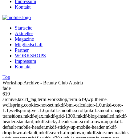
Impressum
Kontakt
Startseite
Aktuelles
Magazine
Mitgliedschaft
Partner
WORKSHOPS
Impressum
Kontakt
Top
Workshop Archive - Beauty Club Austria
fade
619
archive,tax-rl_tag,term-workshop,term-619,wp-theme-
wellspring,cookies-not-set,mkdf-bmi-calculator-1.0,mkd-core-
1.1,wellspring-ver-1.6,mkdf-smooth-scroll,mkdf-smooth-page-
transitions,mkdf-ajax,mkdf-grid-1300,mkdf-blog-installed,mkdf-
header-standard,mkdf-sticky-header-on-scroll-down-up,mkdf-
default-mobile-header,mkdf-sticky-up-mobile-header,mkdf-
dropdown-default,mkdf-search-dropdown,mkdf-side-menu-slide-