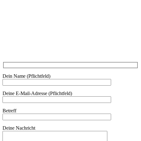
Mo - Do 7.00 - 16.30, Fr 8.00 - 12.00, Sa und So geschlossen
0680 2423041
Am Kräutergarten 6, Ober-Grafendorf
Mitglied werden: mail@beautyclub-austria.at
Informationen: office@beautyclub-austria.at
Kontakt
Dein Name (Pflichtfeld)
Deine E-Mail-Adresse (Pflichtfeld)
Betreff
Deine Nachricht