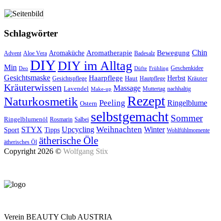
Schlagwörter
Aromatherapie
Chin
Bewegung
Aromaküche
Advent
Aloe Vera
Badesalz
DIY
DIY im Alltag
Min
Geschenkidee
Deo
Düfte
Frühling
Gesichtsmaske
Haarpflege
Herbst
Haut
Kräuter
Gesichtspflege
Hautpflege
Kräuterwissen
Massage
Lavendel
Muttertag
nachhaltig
Make-up
Rezept
Naturkosmetik
Peeling
Ringelblume
Ostern
selbstgemacht
Sommer
Ringelblumenöl
Rosmarin
Salbei
Upcycling
Weihnachten
Winter
STYX
Tipps
Sport
Wohlfühlmomente
ätherische Öle
ätherisches Öl
Copyright 2026 ©
Wolfgang Stix
Verein BEAUTY Club AUSTRIA