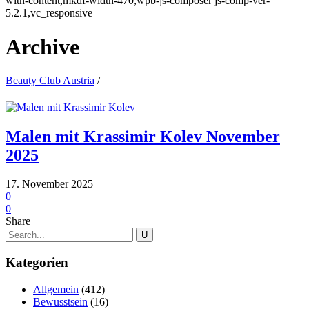
with-content,mkdf-width-470,wpb-js-composer js-comp-ver-
5.2.1,vc_responsive
Archive
Beauty Club Austria
/
Malen mit Krassimir Kolev November
2025
17. November 2025
0
0
Share
Kategorien
Allgemein
(412)
Bewusstsein
(16)