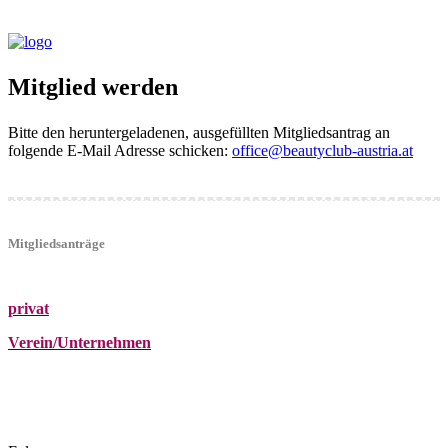
Mitglied werden
Bitte den heruntergeladenen, ausgefüllten Mitgliedsantrag an
folgende E-Mail Adresse schicken:
office@beautyclub-austria.at
Mitgliedsanträge
privat
Verein/Unternehmen
+43 (0)680 2423041
Am Kräutergarten 6, Ober-Grafendorf
office@beautyclub-austria.at