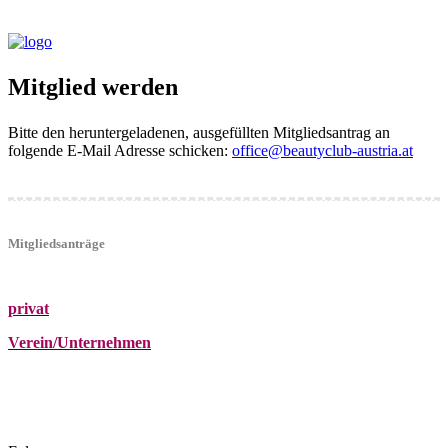
Mitglied werden
Bitte den heruntergeladenen, ausgefüllten Mitgliedsantrag an
folgende E-Mail Adresse schicken:
office@beautyclub-austria.at
Mitgliedsanträge
privat
Verein/Unternehmen
+43 (0)680 2423041
Am Kräutergarten 6, Ober-Grafendorf
office@beautyclub-austria.at