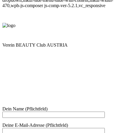
dropdown,mkdf-side-menu-slide-with-content,mkdf-width-
470,wpb-js-composer js-comp-ver-5.2.1,vc_responsive
Verein BEAUTY Club AUSTRIA
Mo - Do 7.00 - 16.30, Fr 8.00 - 12.00, Sa und So geschlossen
0680 2423041
Am Kräutergarten 6, Ober-Grafendorf
Mitglied werden: mail@beautyclub-austria.at
Informationen: office@beautyclub-austria.at
Kontakt
Dein Name (Pflichtfeld)
Deine E-Mail-Adresse (Pflichtfeld)