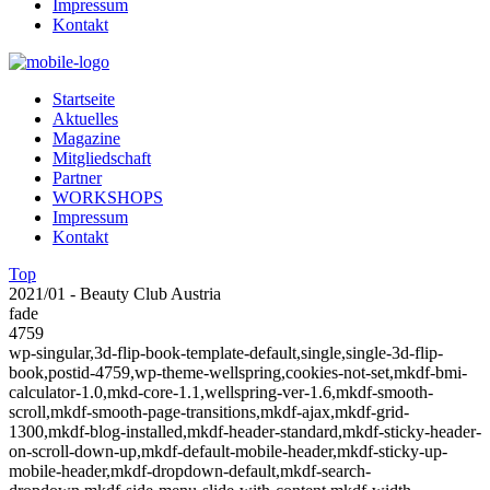
Impressum
Kontakt
Startseite
Aktuelles
Magazine
Mitgliedschaft
Partner
WORKSHOPS
Impressum
Kontakt
Top
2021/01 - Beauty Club Austria
fade
4759
wp-singular,3d-flip-book-template-default,single,single-3d-flip-
book,postid-4759,wp-theme-wellspring,cookies-not-set,mkdf-bmi-
calculator-1.0,mkd-core-1.1,wellspring-ver-1.6,mkdf-smooth-
scroll,mkdf-smooth-page-transitions,mkdf-ajax,mkdf-grid-
1300,mkdf-blog-installed,mkdf-header-standard,mkdf-sticky-header-
on-scroll-down-up,mkdf-default-mobile-header,mkdf-sticky-up-
mobile-header,mkdf-dropdown-default,mkdf-search-