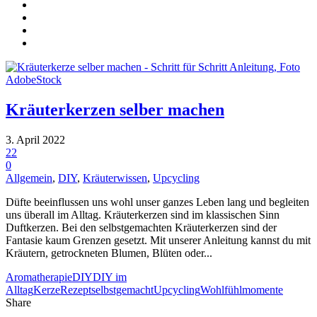
Kräuterkerzen selber machen
3. April 2022
22
0
Allgemein
,
DIY
,
Kräuterwissen
,
Upcycling
Düfte beeinflussen uns wohl unser ganzes Leben lang und begleiten
uns überall im Alltag. Kräuterkerzen sind im klassischen Sinn
Duftkerzen. Bei den selbstgemachten Kräuterkerzen sind der
Fantasie kaum Grenzen gesetzt. Mit unserer Anleitung kannst du mit
Kräutern, getrockneten Blumen, Blüten oder...
Aromatherapie
DIY
DIY im
Alltag
Kerze
Rezept
selbstgemacht
Upcycling
Wohlfühlmomente
Share