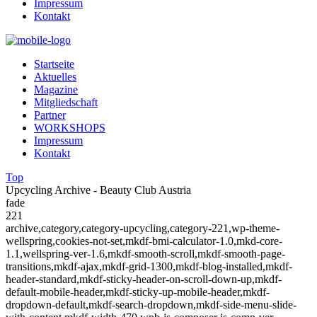
Impressum
Kontakt
Startseite
Aktuelles
Magazine
Mitgliedschaft
Partner
WORKSHOPS
Impressum
Kontakt
Top
Upcycling Archive - Beauty Club Austria
fade
221
archive,category,category-upcycling,category-221,wp-theme-
wellspring,cookies-not-set,mkdf-bmi-calculator-1.0,mkd-core-
1.1,wellspring-ver-1.6,mkdf-smooth-scroll,mkdf-smooth-page-
transitions,mkdf-ajax,mkdf-grid-1300,mkdf-blog-installed,mkdf-
header-standard,mkdf-sticky-header-on-scroll-down-up,mkdf-
default-mobile-header,mkdf-sticky-up-mobile-header,mkdf-
dropdown-default,mkdf-search-dropdown,mkdf-side-menu-slide-