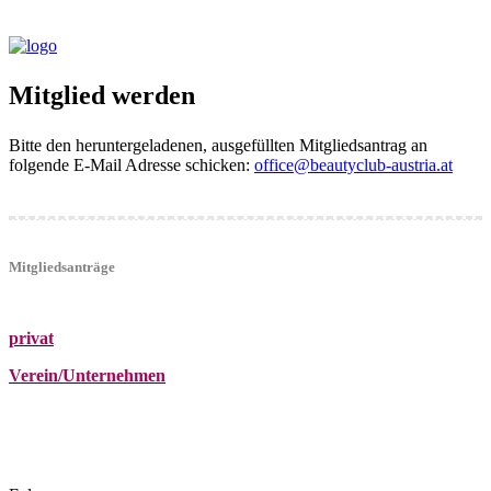
Mitglied werden
Bitte den heruntergeladenen, ausgefüllten Mitgliedsantrag an
folgende E-Mail Adresse schicken:
office@beautyclub-austria.at
Mitgliedsanträge
privat
Verein/Unternehmen
+43 (0)680 2423041
Am Kräutergarten 6, Ober-Grafendorf
office@beautyclub-austria.at