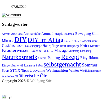
07.6.2026
Schlagwörter
Aromatherapie
Chin
Bewegung
Aromaküche
Advent
Aloe Vera
Badesalz
DIY
DIY im Alltag
Min
Geschenkidee
Deo
Düfte
Frühling
Gesichtsmaske
Haarpflege
Herbst
Haut
Kräuter
Gesichtspflege
Hautpflege
Kräuterwissen
Massage
Lavendel
Muttertag
nachhaltig
Make-up
Rezept
Naturkosmetik
Peeling
Ringelblume
Ostern
selbstgemacht
Sommer
Ringelblumenöl
Rosmarin
Salbei
Upcycling
Weihnachten
Winter
STYX
Tipps
Sport
Wohlfühlmomente
ätherische Öle
ätherisches Öl
Copyright 2026 ©
Wolfgang Stix