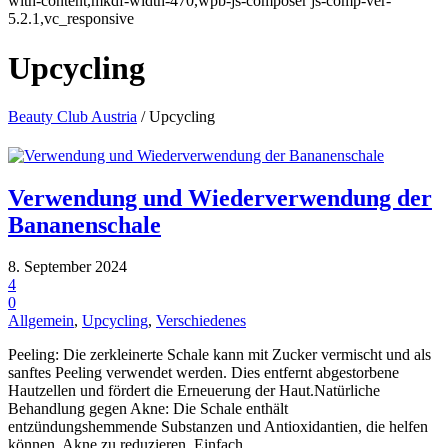
with-content,mkdf-width-470,wpb-js-composer js-comp-ver-
5.2.1,vc_responsive
Upcycling
Beauty Club Austria
/
Upcycling
Verwendung und Wiederverwendung der
Bananenschale
8. September 2024
4
0
Allgemein
,
Upcycling
,
Verschiedenes
Peeling: Die zerkleinerte Schale kann mit Zucker vermischt und als
sanftes Peeling verwendet werden. Dies entfernt abgestorbene
Hautzellen und fördert die Erneuerung der Haut.Natürliche
Behandlung gegen Akne: Die Schale enthält
entzündungshemmende Substanzen und Antioxidantien, die helfen
können, Akne zu reduzieren. Einfach...