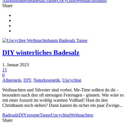
Aufguss
badeöl
Badesalz
Tanne
Upcycling
Weihnachtsbaum
Share
DIY winterliches Badesalz
1. Januar 2023
15
0
Allgemein
,
DIY
,
Naturkosmetik
,
Upcycling
Weihnachten und Silvester sind vorbei. Me-Time solltest du dir –
besonders nach den oft stressigen Feiertagen - gönnen. Wie wäre es
mit einer Auszeit im wohlig warmen Vollbad? Hast du den
Christbaum noch stehen? Dann kannst du sicher ein paar Zweige...
Badesalz
DIY
rezepte
Tanne
Upcycling
Weihnachten
Share