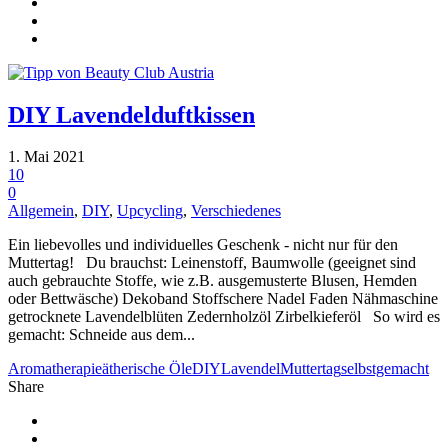
DIY Lavendelduftkissen
1. Mai 2021
10
0
Allgemein
,
DIY
,
Upcycling
,
Verschiedenes
Ein liebevolles und individuelles Geschenk - nicht nur für den
Muttertag! Du brauchst: Leinenstoff, Baumwolle (geeignet sind
auch gebrauchte Stoffe, wie z.B. ausgemusterte Blusen, Hemden
oder Bettwäsche) Dekoband Stoffschere Nadel Faden Nähmaschine
getrocknete Lavendelblüten Zedernholzöl Zirbelkieferöl So wird es
gemacht: Schneide aus dem...
Aromatherapie
ätherische Öle
DIY
Lavendel
Muttertag
selbstgemacht
Share