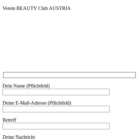
Verein BEAUTY Club AUSTRIA
Mo - Do 7.00 - 16.30, Fr 8.00 - 12.00, Sa und So geschlossen
0680 2423041
Am Kräutergarten 6, Ober-Grafendorf
Mitglied werden: mail@beautyclub-austria.at
Informationen: office@beautyclub-austria.at
Kontakt
Dein Name (Pflichtfeld)
Deine E-Mail-Adresse (Pflichtfeld)
Betreff
Deine Nachricht