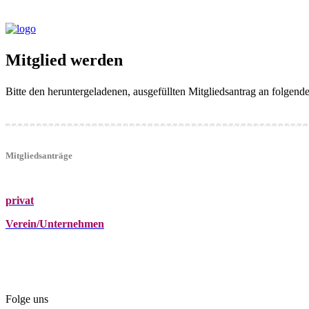
Mitglied werden
Bitte den heruntergeladenen, ausgefüllten Mitgliedsantrag an folgen
Mitgliedsanträge
privat
Verein/Unternehmen
+43 (0)680 2423041
Am Kräutergarten 6, Ober-Grafendorf
office@beautyclub-austria.at
Folge uns