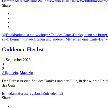
Dampfbad
Herbst
Sauna
Wellness
Wellness zu Hause
Wohlfühlmomente
Share
Goldener Herbst
1. September 2023
3
0
Allgemein
,
Magazin
Der Herbst ist eine Zeit des Dankes und der Fülle, in der wir die Früc
das Gute,...
Erntedank
Herbst
Tagebuch
Zufriedenheit
Share