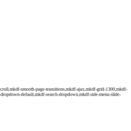
-scroll,mkdf-smooth-page-transitions,mkdf-ajax,mkdf-grid-1300,mkdf-
df-dropdown-default,mkdf-search-dropdown,mkdf-side-menu-slide-