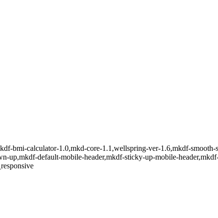
,mkdf-bmi-calculator-1.0,mkd-core-1.1,wellspring-ver-1.6,mkdf-smooth
down-up,mkdf-default-mobile-header,mkdf-sticky-up-mobile-header,mk
_responsive