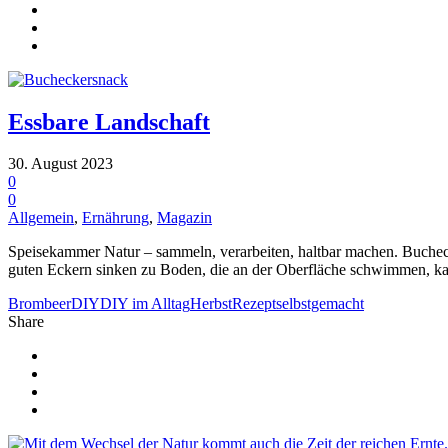
Essbare Landschaft
30. August 2023
0
0
Allgemein
,
Ernährung
,
Magazin
Speisekammer Natur – sammeln, verarbeiten, haltbar machen. Buc
guten Eckern sinken zu Boden, die an der Oberfläche schwimmen, ka
Brombeer
DIY
DIY im Alltag
Herbst
Rezept
selbstgemacht
Share