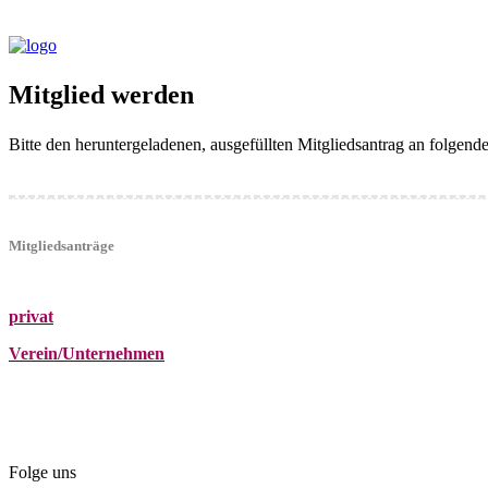
Mitglied werden
Bitte den heruntergeladenen, ausgefüllten Mitgliedsantrag an folgen
Mitgliedsanträge
privat
Verein/Unternehmen
+43 (0)680 2423041
Am Kräutergarten 6, Ober-Grafendorf
office@beautyclub-austria.at
Folge uns