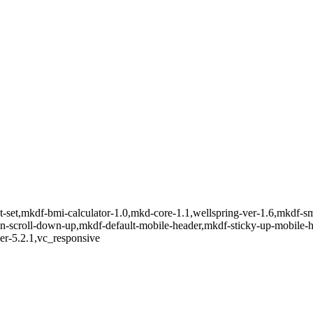
t-set,mkdf-bmi-calculator-1.0,mkd-core-1.1,wellspring-ver-1.6,mkdf-s
-on-scroll-down-up,mkdf-default-mobile-header,mkdf-sticky-up-mobile
er-5.2.1,vc_responsive