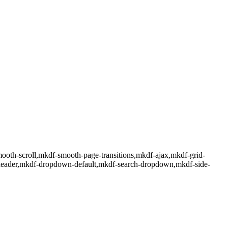
mooth-scroll,mkdf-smooth-page-transitions,mkdf-ajax,mkdf-grid-
-header,mkdf-dropdown-default,mkdf-search-dropdown,mkdf-side-