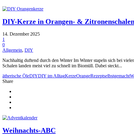
DIY-Kerze in Orangen- & Zitronenschale
14. Dezember 2025
1
0
Allgemein
,
DIY
Nachhaltig duftend durch den Winter Im Winter stapeln sich bei vie
Schalen landen meist viel zu schnell im Biomüll. Dabei steckt...
ätherische Öle
DIY
DIY im Alltag
Kerze
Orange
Rezept
selbstgemacht
W
Share
Weihnachts-ABC