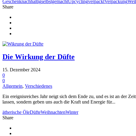
Geschenk
nachhaltig
selbstgemacht
Upcycling
verpackt
Verpackung
Wei
Share
Die Wirkung der Düfte
15. Dezember 2024
0
0
Allgemein
,
Verschiedenes
Ein ereignisreiches Jahr neigt sich dem Ende zu, und es ist an der Z
lassen, sondern geben uns auch die Kraft und Energie für...
ätherische Öle
Düfte
Weihnachten
Winter
Share