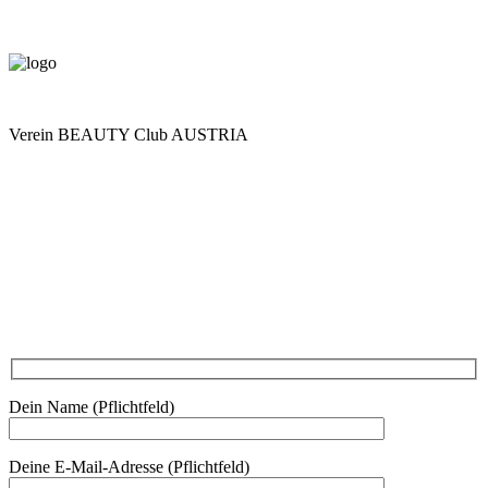
Verein BEAUTY Club AUSTRIA
Mo - Do 7.00 - 16.30, Fr 8.00 - 12.00, Sa und So geschlossen
0680 2423041
Am Kräutergarten 6, Ober-Grafendorf
Mitglied werden: mail@beautyclub-austria.at
Informationen: office@beautyclub-austria.at
Kontakt
Dein Name (Pflichtfeld)
Deine E-Mail-Adresse (Pflichtfeld)