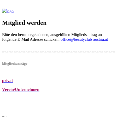
Mitglied werden
Bitte den heruntergeladenen, ausgefüllten Mitgliedsantrag an
folgende E-Mail Adresse schicken:
office@beautyclub-austria.at
Mitgliedsanträge
privat
Verein/Unternehmen
+43 (0)680 2423041
Am Kräutergarten 6, Ober-Grafendorf
office@beautyclub-austria.at