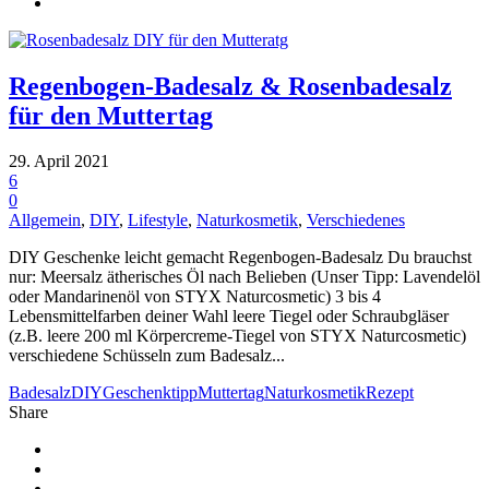
Regenbogen-Badesalz & Rosenbadesalz
für den Muttertag
29. April 2021
6
0
Allgemein
,
DIY
,
Lifestyle
,
Naturkosmetik
,
Verschiedenes
DIY Geschenke leicht gemacht Regenbogen-Badesalz Du brauchst
nur: Meersalz ätherisches Öl nach Belieben (Unser Tipp: Lavendelöl
oder Mandarinenöl von STYX Naturcosmetic) 3 bis 4
Lebensmittelfarben deiner Wahl leere Tiegel oder Schraubgläser
(z.B. leere 200 ml Körpercreme-Tiegel von STYX Naturcosmetic)
verschiedene Schüsseln zum Badesalz...
Badesalz
DIY
Geschenktipp
Muttertag
Naturkosmetik
Rezept
Share