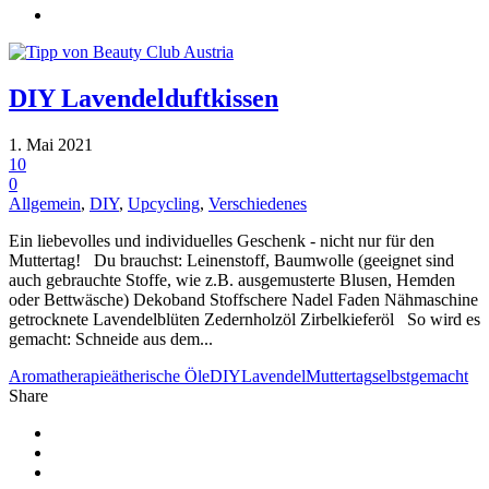
DIY Lavendelduftkissen
1. Mai 2021
10
0
Allgemein
,
DIY
,
Upcycling
,
Verschiedenes
Ein liebevolles und individuelles Geschenk - nicht nur für den
Muttertag! Du brauchst: Leinenstoff, Baumwolle (geeignet sind
auch gebrauchte Stoffe, wie z.B. ausgemusterte Blusen, Hemden
oder Bettwäsche) Dekoband Stoffschere Nadel Faden Nähmaschine
getrocknete Lavendelblüten Zedernholzöl Zirbelkieferöl So wird es
gemacht: Schneide aus dem...
Aromatherapie
ätherische Öle
DIY
Lavendel
Muttertag
selbstgemacht
Share