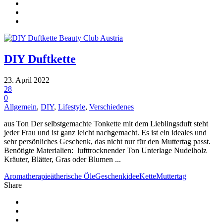
DIY Duftkette
23. April 2022
28
0
Allgemein
,
DIY
,
Lifestyle
,
Verschiedenes
aus Ton Der selbstgemachte Tonkette mit dem Lieblingsduft steht
jeder Frau und ist ganz leicht nachgemacht. Es ist ein ideales und
sehr persönliches Geschenk, das nicht nur für den Muttertag passt.
Benötigte Materialien: lufttrocknender Ton Unterlage Nudelholz
Kräuter, Blätter, Gras oder Blumen ...
Aromatherapie
ätherische Öle
Geschenkidee
Kette
Muttertag
Share