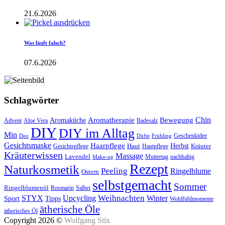
21.6.2026
Was läuft falsch?
07.6.2026
Schlagwörter
Aromatherapie
Chin
Bewegung
Aromaküche
Advent
Aloe Vera
Badesalz
DIY
DIY im Alltag
Min
Geschenkidee
Deo
Düfte
Frühling
Gesichtsmaske
Haarpflege
Herbst
Haut
Kräuter
Gesichtspflege
Hautpflege
Kräuterwissen
Massage
Lavendel
Muttertag
nachhaltig
Make-up
Rezept
Naturkosmetik
Peeling
Ringelblume
Ostern
selbstgemacht
Sommer
Ringelblumenöl
Rosmarin
Salbei
Upcycling
Weihnachten
Winter
STYX
Tipps
Sport
Wohlfühlmomente
ätherische Öle
ätherisches Öl
Copyright 2026 ©
Wolfgang Stix