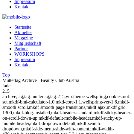
Impressum
Kontakt
Startseite
Aktuelles
Magazine
Mitgliedschaft
Partner
WORKSHOPS
Impressum
Kontakt
Top
Muttertag Archive - Beauty Club Austria
fade
215
archive,tag,tag-muttertag,tag-215,wp-theme-wellspring,cookies-not-
set,mkdf-bmi-calculator-1.0,mkd-core-1.1,wellspring-ver-1.6,mkdf-
smooth-scroll,mkdf-smooth-page-transitions,mkdf-ajax,mkdf-grid-
1300,mkdf-blog-installed,mkdf-header-standard,mkdf-sticky-header-
on-scroll-down-up,mkdf-default-mobile-header,mkdf-sticky-up-
mobile-header,mkdf-dropdown-default,mkdf-search-
dropdown,mkdf-side-menu-slide-with-content,mkdf-width-