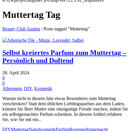
470,wpb-js-composer js-comp-ver-5.2.1,vc_responsive
Muttertag Tag
Beauty Club Austria
/
Posts tagged "Muttertag"
Selbst kreiertes Parfum zum Muttertag –
Persönlich und Duftend
28. April 2024
0
0
Allgemein
,
DIY
,
Kosmetik
Warum nicht in diesem Jahr etwas Besonderes zum Muttertag
verschenken? Statt dem üblichen Lieblingsparfum aus dem Laden,
können Sie Ihrer Mutter eine einzigartige Freude machen, indem Sie
ein selbstgemachtes Parfum schenken. In diesem Artikel erfahren
Sie, wie Sie mit ein...
DIY
Muttertag
Naturkosmetik
Parfüm
Rezept
selbstgemacht