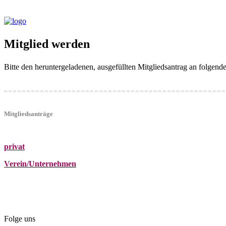
Mitglied werden
Bitte den heruntergeladenen, ausgefüllten Mitgliedsantrag an folgen
Mitgliedsanträge
privat
Verein/Unternehmen
+43 (0)680 2423041
Am Kräutergarten 6, Ober-Grafendorf
office@beautyclub-austria.at
Folge uns