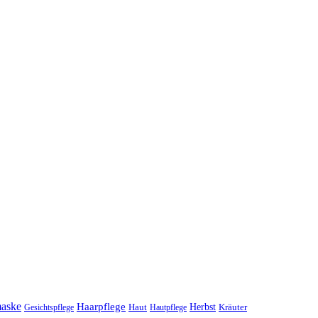
maske
Haarpflege
Herbst
Haut
Kräuter
Gesichtspflege
Hautpflege