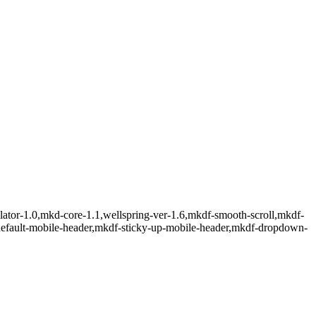
ulator-1.0,mkd-core-1.1,wellspring-ver-1.6,mkdf-smooth-scroll,mkdf-
default-mobile-header,mkdf-sticky-up-mobile-header,mkdf-dropdown-