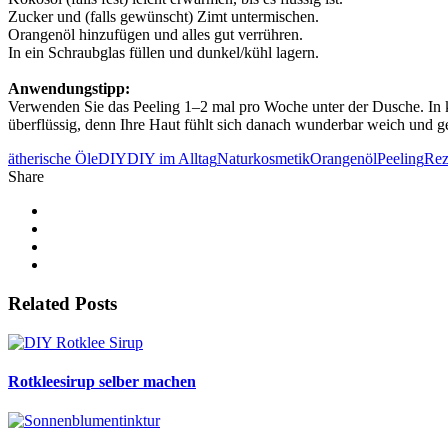
Zucker und (falls gewünscht) Zimt untermischen.
Orangenöl hinzufügen und alles gut verrühren.
In ein Schraubglas füllen und dunkel/kühl lagern.
Anwendungstipp:
Verwenden Sie das Peeling 1–2 mal pro Woche unter der Dusche. In k
überflüssig, denn Ihre Haut fühlt sich danach wunderbar weich und g
ätherische Öle
DIY
DIY im Alltag
Naturkosmetik
Orangenöl
Peeling
Rez
Share
Related Posts
Rotkleesirup selber machen