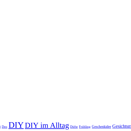
DIY
DIY im Alltag
n
Gesichts
Geschenkidee
Deo
Düfte
Frühling