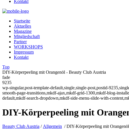
Kontakt
Startseite
Aktuelles
Magazine
Mitgliedschaft
Partner
WORKSHOPS
Impressum
Kontakt
Top
DIY-Körperpeeling mit Orangenöl - Beauty Club Austria
fade
9235
wp-singular,post-template-default,single,single-post,postid-9235,sin
smooth-page-transitions,mkdf-ajax,mkdf-grid-1300,mkdf-blog-instal
default,mkdf-search-dropdown,mkdf-side-menu-slide-with-content,m
DIY-Körperpeeling mit Orange
Beauty Club Austria
/
Allgemein
/
DIY-Körperpeeling mit Orangenö