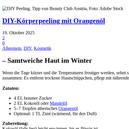
DIY-Körperpeeling mit Orangenöl
19. Oktober 2025
2
0
Allgemein
,
DIY
,
Kosmetik
– Samtweiche Haut im Winter
Wenn die Tage kürzer und die Temperaturen frostiger werden, sehnt
zusammen: Es entfernt trockene Hautschüppchen, pflegt mit nährende
Zutaten:
4 EL brauner Zucker
2 EL Kokosöl oder
Mandelöl
5–7 Tropfen ätherisches
Orangenöl
Optional: 1 TL Zimt (wärmend, für den Duft)
Zubereitung:
Kokosöl (falls fest) leicht erwärmen, bis es flüssig ist.