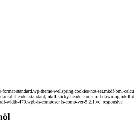
gle-format-standard,wp-theme-wellspring,cookies-not-set,mkdf-bmi-calc
led,mkdf-header-standard,mkdf-sticky-header-on-scroll-down-up,mkdf-
kdf-width-470,wpb-js-composer js-comp-ver-5.2.1,vc_responsive
nöl
l