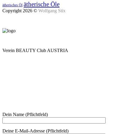
ätherische Öle
ätherisches Öl
Copyright 2026 ©
Wolfgang Stix
Verein BEAUTY Club AUSTRIA
Mo - Do 7.00 - 16.30, Fr 8.00 - 12.00, Sa und So geschlossen
0680 2423041
Am Kräutergarten 6, Ober-Grafendorf
Mitglied werden: mail@beautyclub-austria.at
Informationen: office@beautyclub-austria.at
Kontakt
Dein Name (Pflichtfeld)
Deine E-Mail-Adresse (Pflichtfeld)