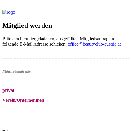
Mitglied werden
Bitte den heruntergeladenen, ausgefüllten Mitgliedsantrag an
folgende E-Mail Adresse schicken:
office@beautyclub-austria.at
Mitgliedsanträge
privat
Verein/Unternehmen
+43 (0)680 2423041
Am Kräutergarten 6, Ober-Grafendorf
office@beautyclub-austria.at