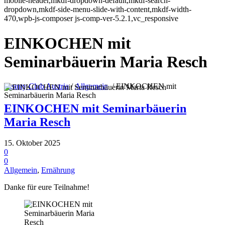
mobile-header,mkdf-dropdown-default,mkdf-search-
dropdown,mkdf-side-menu-slide-with-content,mkdf-width-
470,wpb-js-composer js-comp-ver-5.2.1,vc_responsive
EINKOCHEN mit
Seminarbäuerin Maria Resch
Beauty Club Austria
/
Allgemein
/
EINKOCHEN mit
Seminarbäuerin Maria Resch
EINKOCHEN mit Seminarbäuerin
Maria Resch
15. Oktober 2025
0
0
Allgemein
,
Ernährung
Danke für eure Teilnahme!