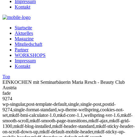
Impressum
Kontakt
Startseite
Aktuelles
Magazine
Mitgliedschaft
Partner
WORKSHOPS
Impressum
Kontakt
Top
EINKOCHEN mit Seminarbäuerin Maria Resch - Beauty Club
Austria
fade
9274
wp-singular,post-template-default,single,single-post,postid-
9274,single-format-standard,wp-theme-wellspring,cookies-not-
set,mkdf-bmi-calculator-1.0,mkd-core-1.1,wellspring-ver-1.6,mkdf-
smooth-scroll,mkdf-smooth-page-transitions,mkdf-ajax,mkdf-grid-
1300,mkdf-blog-installed,mkdf-header-standard,mkdf-sticky-header-
on-scroll-down-up,mkdf-default-mobile-header,mkdf-sticky-up-