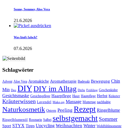
Sonne, Sommer, Aloe Vera
21.6.2026
Was läuft falsch?
07.6.2026
Schlagwörter
Aromatherapie
Chin
Bewegung
Aromaküche
Advent
Aloe Vera
Badesalz
DIY
DIY im Alltag
Min
Geschenkidee
Deo
Düfte
Frühling
Gesichtsmaske
Haarpflege
Herbst
Haut
Kräuter
Gesichtspflege
Hautpflege
Kräuterwissen
Massage
Lavendel
Muttertag
nachhaltig
Make-up
Rezept
Naturkosmetik
Peeling
Ringelblume
Ostern
selbstgemacht
Sommer
Ringelblumenöl
Rosmarin
Salbei
Upcycling
Weihnachten
Winter
STYX
Tipps
Sport
Wohlfühlmomente