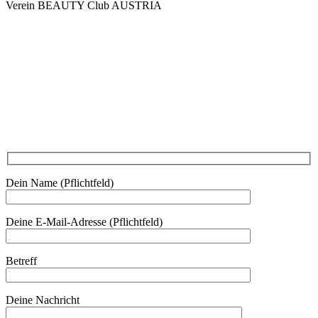
Verein BEAUTY Club AUSTRIA
Mo - Do 7.00 - 16.30, Fr 8.00 - 12.00, Sa und So geschlossen
0680 2423041
Am Kräutergarten 6, Ober-Grafendorf
Mitglied werden: mail@beautyclub-austria.at
Informationen: office@beautyclub-austria.at
Kontakt
Dein Name (Pflichtfeld)
Deine E-Mail-Adresse (Pflichtfeld)
Betreff
Deine Nachricht