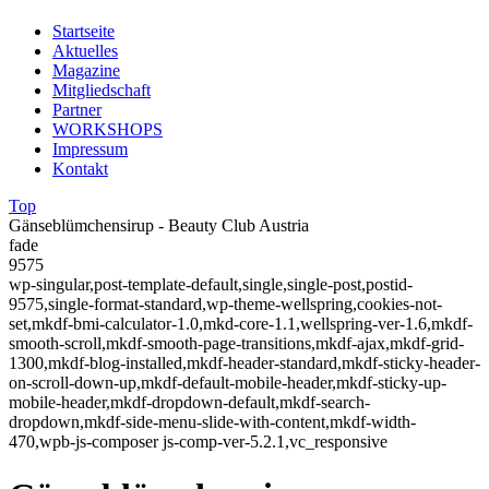
Startseite
Aktuelles
Magazine
Mitgliedschaft
Partner
WORKSHOPS
Impressum
Kontakt
Top
Gänseblümchensirup - Beauty Club Austria
fade
9575
wp-singular,post-template-default,single,single-post,postid-
9575,single-format-standard,wp-theme-wellspring,cookies-not-
set,mkdf-bmi-calculator-1.0,mkd-core-1.1,wellspring-ver-1.6,mkdf-
smooth-scroll,mkdf-smooth-page-transitions,mkdf-ajax,mkdf-grid-
1300,mkdf-blog-installed,mkdf-header-standard,mkdf-sticky-header-
on-scroll-down-up,mkdf-default-mobile-header,mkdf-sticky-up-
mobile-header,mkdf-dropdown-default,mkdf-search-
dropdown,mkdf-side-menu-slide-with-content,mkdf-width-
470,wpb-js-composer js-comp-ver-5.2.1,vc_responsive