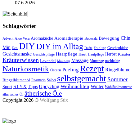
07.6.2026
Schlagwörter
Aromatherapie
Chin
Bewegung
Aromaküche
Advent
Aloe Vera
Badesalz
DIY
DIY im Alltag
Min
Geschenkidee
Deo
Düfte
Frühling
Gesichtsmaske
Haarpflege
Herbst
Haut
Kräuter
Gesichtspflege
Hautpflege
Kräuterwissen
Massage
Lavendel
Muttertag
nachhaltig
Make-up
Rezept
Naturkosmetik
Peeling
Ringelblume
Ostern
selbstgemacht
Sommer
Ringelblumenöl
Rosmarin
Salbei
Upcycling
Weihnachten
Winter
STYX
Tipps
Sport
Wohlfühlmomente
ätherische Öle
ätherisches Öl
Copyright 2026 ©
Wolfgang Stix