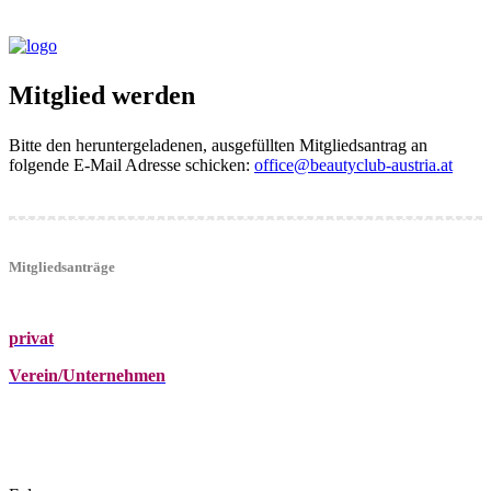
Mitglied werden
Bitte den heruntergeladenen, ausgefüllten Mitgliedsantrag an
folgende E-Mail Adresse schicken:
office@beautyclub-austria.at
Mitgliedsanträge
privat
Verein/Unternehmen
+43 (0)680 2423041
Am Kräutergarten 6, Ober-Grafendorf
office@beautyclub-austria.at