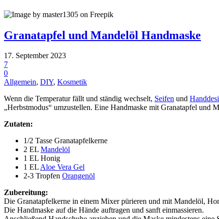
Granatapfel und Mandelöl Handmaske
17. September 2023
7
0
Allgemein
,
DIY
,
Kosmetik
Wenn die Temperatur fällt und ständig wechselt,
Seifen
und
Handdesi
„Herbstmodus“ umzustellen. Eine Handmaske mit Granatapfel und Mand
Zutaten:
1/2 Tasse Granatapfelkerne
2 EL
Mandelöl
1 EL Honig
1 EL
Aloe Vera Gel
2-3 Tropfen
Orangenöl
Zubereitung:
Die Granatapfelkerne in einem Mixer pürieren und mit Mandelöl, Hon
Die Handmaske auf die Hände auftragen und sanft einmassieren.
Anschließend Handschuhe anziehen und die Maske mindestens eine S