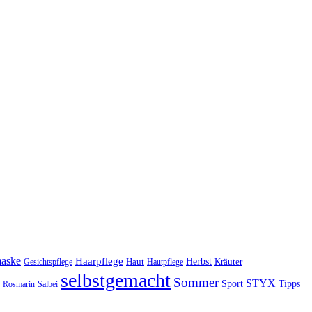
maske
Haarpflege
Herbst
Haut
Kräuter
Gesichtspflege
Hautpflege
selbstgemacht
Sommer
STYX
Tipps
Sport
Rosmarin
Salbei