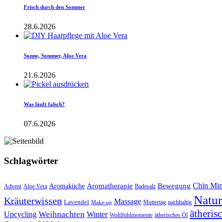
Frisch durch den Sommer
28.6.2026
Sonne, Sommer, Aloe Vera
21.6.2026
Was läuft falsch?
07.6.2026
Schlagwörter
Aromatherapie
Chin Mi
Bewegung
Aromaküche
Advent
Aloe Vera
Badesalz
Natu
Kräuterwissen
Massage
Lavendel
Muttertag
nachhaltig
Make-up
ätheris
Upcycling
Weihnachten
Winter
Wohlfühlmomente
ätherisches Öl