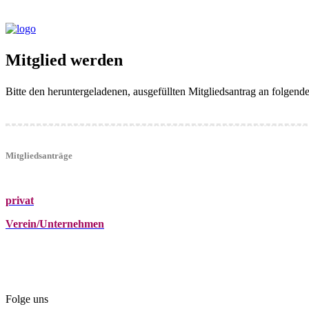
Mitglied werden
Bitte den heruntergeladenen, ausgefüllten Mitgliedsantrag an folgen
Mitgliedsanträge
privat
Verein/Unternehmen
+43 (0)680 2423041
Am Kräutergarten 6, Ober-Grafendorf
office@beautyclub-austria.at
Folge uns