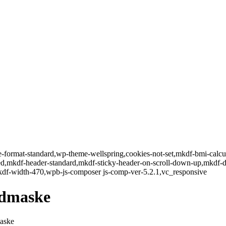
gle-format-standard,wp-theme-wellspring,cookies-not-set,mkdf-bmi-calc
led,mkdf-header-standard,mkdf-sticky-header-on-scroll-down-up,mkdf-
kdf-width-470,wpb-js-composer js-comp-ver-5.2.1,vc_responsive
ndmaske
aske