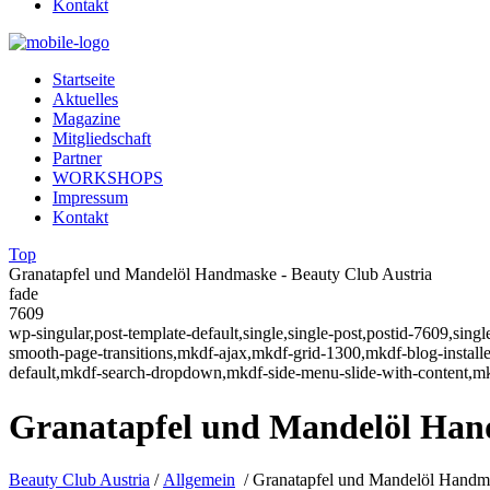
Kontakt
Startseite
Aktuelles
Magazine
Mitgliedschaft
Partner
WORKSHOPS
Impressum
Kontakt
Top
Granatapfel und Mandelöl Handmaske - Beauty Club Austria
fade
7609
wp-singular,post-template-default,single,single-post,postid-7609,sin
smooth-page-transitions,mkdf-ajax,mkdf-grid-1300,mkdf-blog-instal
default,mkdf-search-dropdown,mkdf-side-menu-slide-with-content,m
Granatapfel und Mandelöl Ha
Beauty Club Austria
/
Allgemein
/
Granatapfel und Mandelöl Handm