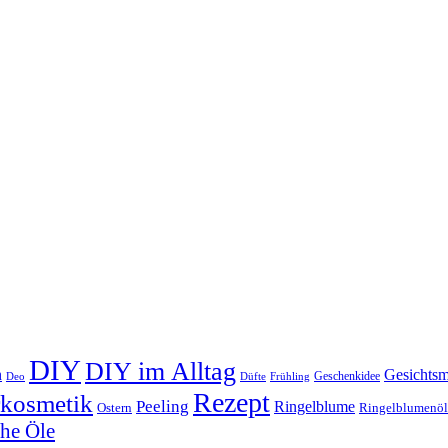
DIY
DIY im Alltag
n
Gesichts
Geschenkidee
Deo
Düfte
Frühling
Rezept
rkosmetik
Peeling
Ringelblume
Ostern
Ringelblumenöl
che Öle