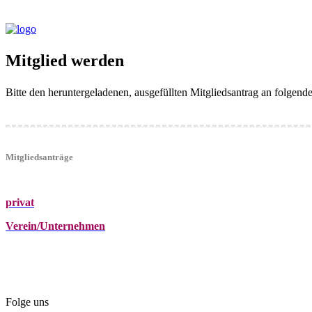
Mitglied werden
Bitte den heruntergeladenen, ausgefüllten Mitgliedsantrag an folgen
Mitgliedsanträge
privat
Verein/Unternehmen
+43 (0)680 2423041
Am Kräutergarten 6, Ober-Grafendorf
office@beautyclub-austria.at
Folge uns