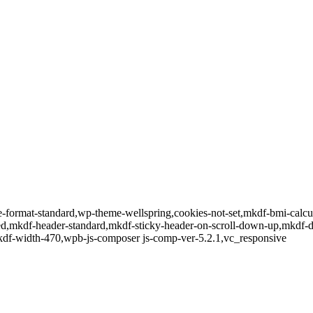
gle-format-standard,wp-theme-wellspring,cookies-not-set,mkdf-bmi-calc
led,mkdf-header-standard,mkdf-sticky-header-on-scroll-down-up,mkdf-
kdf-width-470,wpb-js-composer js-comp-ver-5.2.1,vc_responsive