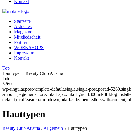
Kontakt
Startseite
Aktuelles
Magazine
Mitgliedschaft
Partner
WORKSHOPS
Impressum
Kontakt
Top
Hauttypen - Beauty Club Austria
fade
5260
wp-singular,post-template-default,single,single-post,postid-5260,sin
smooth-page-transitions,mkdf-ajax,mkdf-grid-1300,mkdf-blog-instal
default,mkdf-search-dropdown,mkdf-side-menu-slide-with-content,m
Hauttypen
Beauty Club Austria
/
Allgemein
/
Hauttypen