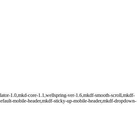
ulator-1.0,mkd-core-1.1,wellspring-ver-1.6,mkdf-smooth-scroll,mkdf-
default-mobile-header,mkdf-sticky-up-mobile-header,mkdf-dropdown-