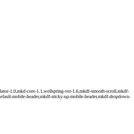
ulator-1.0,mkd-core-1.1,wellspring-ver-1.6,mkdf-smooth-scroll,mkdf-
default-mobile-header,mkdf-sticky-up-mobile-header,mkdf-dropdown-