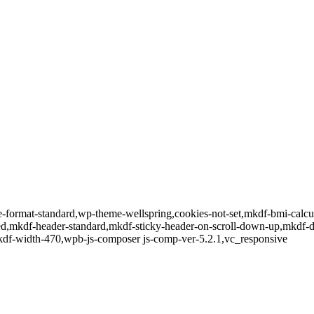
gle-format-standard,wp-theme-wellspring,cookies-not-set,mkdf-bmi-calc
led,mkdf-header-standard,mkdf-sticky-header-on-scroll-down-up,mkdf-
kdf-width-470,wpb-js-composer js-comp-ver-5.2.1,vc_responsive