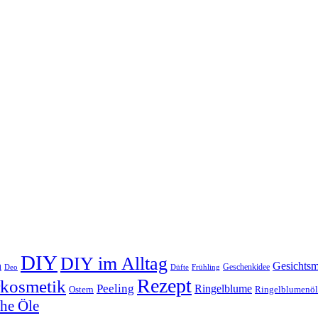
DIY
DIY im Alltag
n
Gesichts
Geschenkidee
Deo
Düfte
Frühling
Rezept
rkosmetik
Peeling
Ringelblume
Ostern
Ringelblumenöl
che Öle