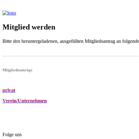
Mitglied werden
Bitte den heruntergeladenen, ausgefüllten Mitgliedsantrag an folgen
Mitgliedsanträge
privat
Verein/Unternehmen
+43 (0)680 2423041
Am Kräutergarten 6, Ober-Grafendorf
office@beautyclub-austria.at
Folge uns