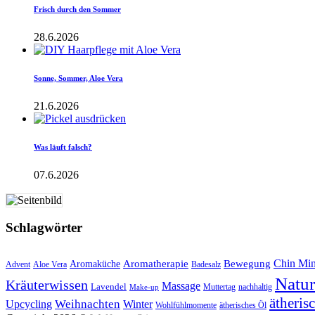
Frisch durch den Sommer
28.6.2026
Sonne, Sommer, Aloe Vera
21.6.2026
Was läuft falsch?
07.6.2026
Schlagwörter
Aromatherapie
Chin Mi
Bewegung
Aromaküche
Advent
Aloe Vera
Badesalz
Natu
Kräuterwissen
Massage
Lavendel
Muttertag
nachhaltig
Make-up
ätheris
Upcycling
Weihnachten
Winter
Wohlfühlmomente
ätherisches Öl