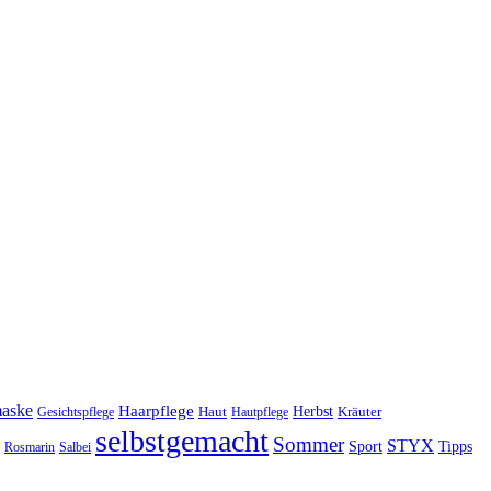
maske
Haarpflege
Herbst
Haut
Kräuter
Gesichtspflege
Hautpflege
selbstgemacht
Sommer
STYX
Tipps
Sport
Rosmarin
Salbei