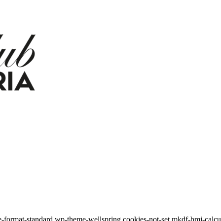
gle-format-standard,wp-theme-wellspring,cookies-not-set,mkdf-bmi-calc