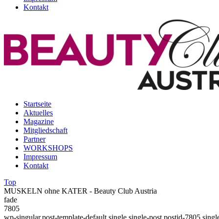
Kontakt
Startseite
Aktuelles
Magazine
Mitgliedschaft
Partner
WORKSHOPS
Impressum
Kontakt
Top
MUSKELN ohne KATER - Beauty Club Austria
fade
7805
wp-singular,post-template-default,single,single-post,postid-7805,sin