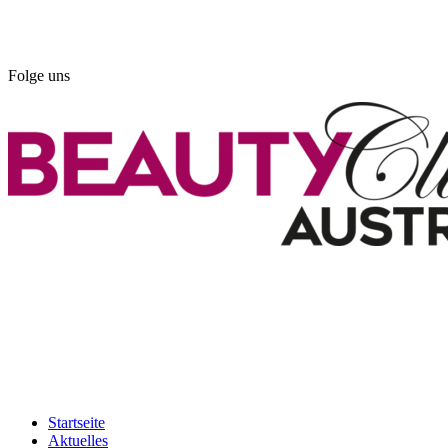
Am Kräutergarten 6, Ober-Grafendorf
office@beautyclub-austria.at
Folge uns
Startseite
Aktuelles