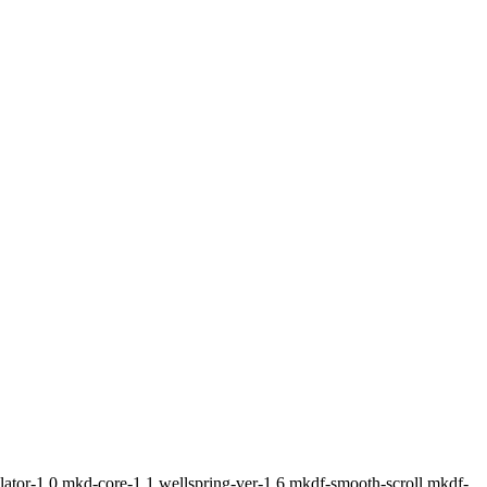
ulator-1.0,mkd-core-1.1,wellspring-ver-1.6,mkdf-smooth-scroll,mkdf-