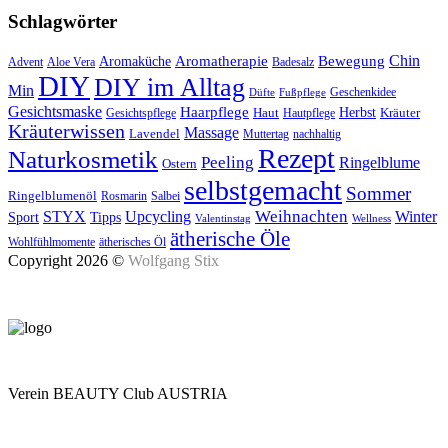
Schlagwörter
Aromatherapie
Chin
Bewegung
Aromaküche
Advent
Aloe Vera
Badesalz
DIY
DIY im Alltag
Min
Geschenkidee
Düfte
Fußpflege
Gesichtsmaske
Haarpflege
Herbst
Haut
Kräuter
Gesichtspflege
Hautpflege
Kräuterwissen
Massage
Lavendel
Muttertag
nachhaltig
Rezept
Naturkosmetik
Peeling
Ringelblume
Ostern
selbstgemacht
Sommer
Ringelblumenöl
Rosmarin
Salbei
Upcycling
Weihnachten
Winter
STYX
Tipps
Sport
Valentinstag
Wellness
ätherische Öle
Wohlfühlmomente
ätherisches Öl
Copyright 2026 ©
Wolfgang Stix
Verein BEAUTY Club AUSTRIA
Mo - Do 7.00 - 16.30, Fr 8.00 - 12.00, Sa und So geschlossen
0680 2423041