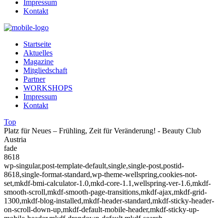
Impressum
Kontakt
Startseite
Aktuelles
Magazine
Mitgliedschaft
Partner
WORKSHOPS
Impressum
Kontakt
Top
Platz für Neues – Frühling, Zeit für Veränderung! - Beauty Club
Austria
fade
8618
wp-singular,post-template-default,single,single-post,postid-
8618,single-format-standard,wp-theme-wellspring,cookies-not-
set,mkdf-bmi-calculator-1.0,mkd-core-1.1,wellspring-ver-1.6,mkdf-
smooth-scroll,mkdf-smooth-page-transitions,mkdf-ajax,mkdf-grid-
1300,mkdf-blog-installed,mkdf-header-standard,mkdf-sticky-header-
on-scroll-down-up,mkdf-default-mobile-header,mkdf-sticky-up-