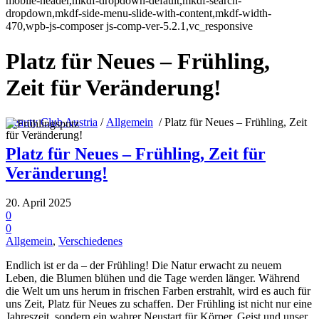
mobile-header,mkdf-dropdown-default,mkdf-search-
dropdown,mkdf-side-menu-slide-with-content,mkdf-width-
470,wpb-js-composer js-comp-ver-5.2.1,vc_responsive
Platz für Neues – Frühling,
Zeit für Veränderung!
Beauty Club Austria
/
Allgemein
/
Platz für Neues – Frühling, Zeit
für Veränderung!
Platz für Neues – Frühling, Zeit für
Veränderung!
20. April 2025
0
0
Allgemein
,
Verschiedenes
Endlich ist er da – der Frühling! Die Natur erwacht zu neuem
Leben, die Blumen blühen und die Tage werden länger. Während
die Welt um uns herum in frischen Farben erstrahlt, wird es auch für
uns Zeit, Platz für Neues zu schaffen. Der Frühling ist nicht nur eine
Jahreszeit, sondern ein wahrer Neustart für Körper, Geist und unser