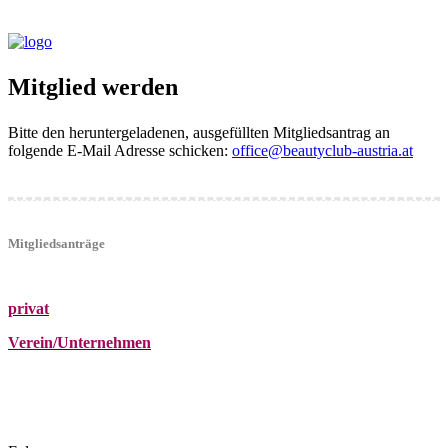
Mitglied werden
Bitte den heruntergeladenen, ausgefüllten Mitgliedsantrag an
folgende E-Mail Adresse schicken:
office@beautyclub-austria.at
Mitgliedsanträge
privat
Verein/Unternehmen
+43 (0)680 2423041
Am Kräutergarten 6, Ober-Grafendorf
office@beautyclub-austria.at