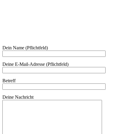
Am Kräutergarten 6, Ober-Grafendorf
Mitglied werden: mail@beautyclub-austria.at
Informationen: office@beautyclub-austria.at
Kontakt
Dein Name (Pflichtfeld)
Deine E-Mail-Adresse (Pflichtfeld)
Betreff
Deine Nachricht