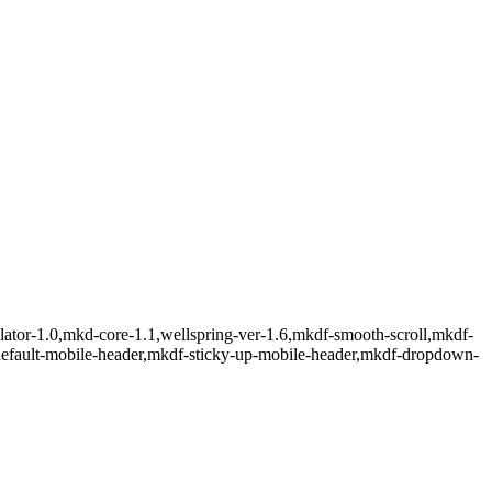
ulator-1.0,mkd-core-1.1,wellspring-ver-1.6,mkdf-smooth-scroll,mkdf-
default-mobile-header,mkdf-sticky-up-mobile-header,mkdf-dropdown-