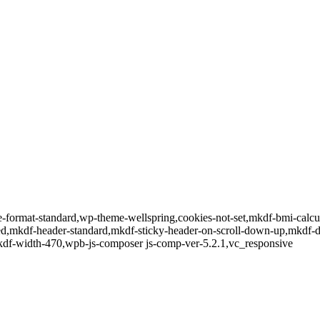
gle-format-standard,wp-theme-wellspring,cookies-not-set,mkdf-bmi-calc
led,mkdf-header-standard,mkdf-sticky-header-on-scroll-down-up,mkdf-
kdf-width-470,wpb-js-composer js-comp-ver-5.2.1,vc_responsive