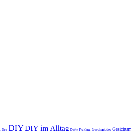
DIY
DIY im Alltag
n
Gesichts
Geschenkidee
Deo
Düfte
Frühling