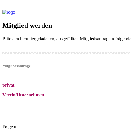
Mitglied werden
Bitte den heruntergeladenen, ausgefüllten Mitgliedsantrag an folgen
Mitgliedsanträge
privat
Verein/Unternehmen
+43 (0)680 2423041
Am Kräutergarten 6, Ober-Grafendorf
office@beautyclub-austria.at
Folge uns