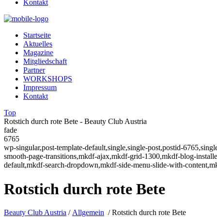
Kontakt
Startseite
Aktuelles
Magazine
Mitgliedschaft
Partner
WORKSHOPS
Impressum
Kontakt
Top
Rotstich durch rote Bete - Beauty Club Austria
fade
6765
wp-singular,post-template-default,single,single-post,postid-6765,sin
smooth-page-transitions,mkdf-ajax,mkdf-grid-1300,mkdf-blog-instal
default,mkdf-search-dropdown,mkdf-side-menu-slide-with-content,m
Rotstich durch rote Bete
Beauty Club Austria
/
Allgemein
/
Rotstich durch rote Bete