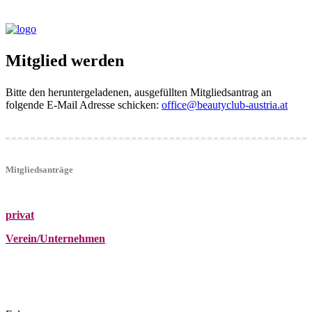
Mitglied werden
Bitte den heruntergeladenen, ausgefüllten Mitgliedsantrag an
folgende E-Mail Adresse schicken:
office@beautyclub-austria.at
Mitgliedsanträge
privat
Verein/Unternehmen
+43 (0)680 2423041
Am Kräutergarten 6, Ober-Grafendorf
office@beautyclub-austria.at