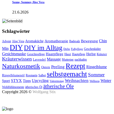
Sonne, Sommer, Aloe Vera
21.6.2026
Schlagwörter
Aromatherapie
Chin
Bewegung
Aromaküche
Advent
Aloe Vera
Badesalz
DIY
DIY im Alltag
Min
Geschenkidee
Düfte
Fußpflege
Gesichtsmaske
Haarpflege
Herbst
Haut
Kräuter
Gesichtspflege
Hautpflege
Kräuterwissen
Massage
Lavendel
Muttertag
nachhaltig
Rezept
Naturkosmetik
Peeling
Ringelblume
Ostern
selbstgemacht
Sommer
Ringelblumenöl
Rosmarin
Salbei
Upcycling
Weihnachten
Winter
STYX
Tipps
Sport
Valentinstag
Wellness
ätherische Öle
Wohlfühlmomente
ätherisches Öl
Copyright 2026 ©
Wolfgang Stix