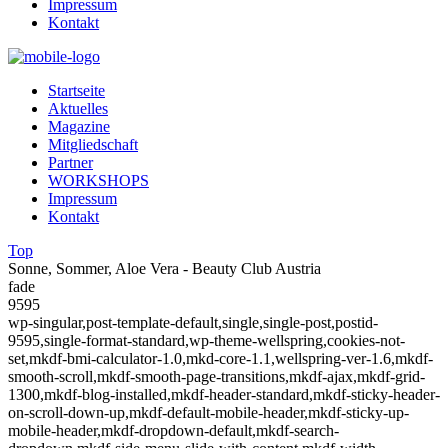
Impressum
Kontakt
Startseite
Aktuelles
Magazine
Mitgliedschaft
Partner
WORKSHOPS
Impressum
Kontakt
Top
Sonne, Sommer, Aloe Vera - Beauty Club Austria
fade
9595
wp-singular,post-template-default,single,single-post,postid-
9595,single-format-standard,wp-theme-wellspring,cookies-not-
set,mkdf-bmi-calculator-1.0,mkd-core-1.1,wellspring-ver-1.6,mkdf-
smooth-scroll,mkdf-smooth-page-transitions,mkdf-ajax,mkdf-grid-
1300,mkdf-blog-installed,mkdf-header-standard,mkdf-sticky-header-
on-scroll-down-up,mkdf-default-mobile-header,mkdf-sticky-up-
mobile-header,mkdf-dropdown-default,mkdf-search-