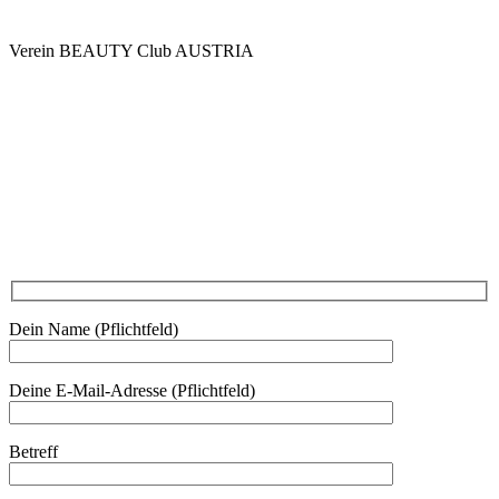
Verein BEAUTY Club AUSTRIA
Mo - Do 7.00 - 16.30, Fr 8.00 - 12.00, Sa und So geschlossen
0680 2423041
Am Kräutergarten 6, Ober-Grafendorf
Mitglied werden: mail@beautyclub-austria.at
Informationen: office@beautyclub-austria.at
Kontakt
Dein Name (Pflichtfeld)
Deine E-Mail-Adresse (Pflichtfeld)
Betreff