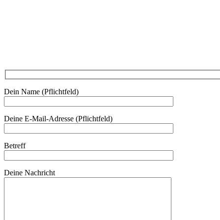
Am Kräutergarten 6, Ober-Grafendorf
Mitglied werden: mail@beautyclub-austria.at
Informationen: office@beautyclub-austria.at
Kontakt
Dein Name (Pflichtfeld)
Deine E-Mail-Adresse (Pflichtfeld)
Betreff
Deine Nachricht