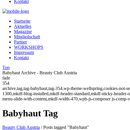
Kontakt
Startseite
Aktuelles
Magazine
Mitgliedschaft
Partner
WORKSHOPS
Impressum
Kontakt
Top
Babyhaut Archive - Beauty Club Austria
fade
354
archive,tag,tag-babyhaut,tag-354,wp-theme-wellspring,cookies-not-s
1300,mkdf-blog-installed,mkdf-header-standard,mkdf-sticky-header
menu-slide-with-content,mkdf-width-470,wpb-js-composer js-comp-v
Babyhaut Tag
Beauty Club Austria
/
Posts tagged "Babyhaut"