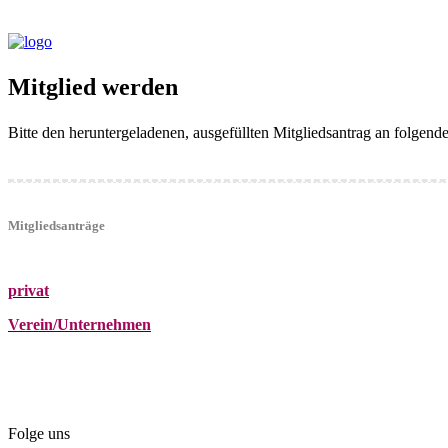
Mitglied werden
Bitte den heruntergeladenen, ausgefüllten Mitgliedsantrag an folgen
Mitgliedsanträge
privat
Verein/Unternehmen
+43 (0)680 2423041
Am Kräutergarten 6, Ober-Grafendorf
office@beautyclub-austria.at
Folge uns