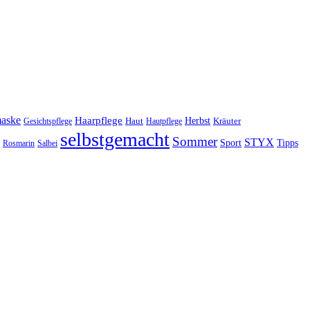
maske
Haarpflege
Herbst
Haut
Kräuter
Gesichtspflege
Hautpflege
selbstgemacht
Sommer
STYX
Tipps
Sport
Rosmarin
Salbei