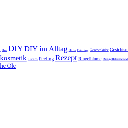
DIY
DIY im Alltag
n
Gesichts
Geschenkidee
Deo
Düfte
Frühling
Rezept
rkosmetik
Peeling
Ringelblume
Ostern
Ringelblumenöl
che Öle