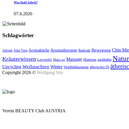
Was läuft falsch?
07.6.2026
Schlagwörter
Aromatherapie
Chin Mi
Bewegung
Aromaküche
Advent
Aloe Vera
Badesalz
Natu
Kräuterwissen
Massage
Lavendel
Muttertag
nachhaltig
Make-up
ätheris
Upcycling
Weihnachten
Winter
Wohlfühlmomente
ätherisches Öl
Copyright 2026 ©
Wolfgang Stix
Verein BEAUTY Club AUSTRIA
Mo - Do 7.00 - 16.30, Fr 8.00 - 12.00, Sa und So geschlossen
0680 2423041