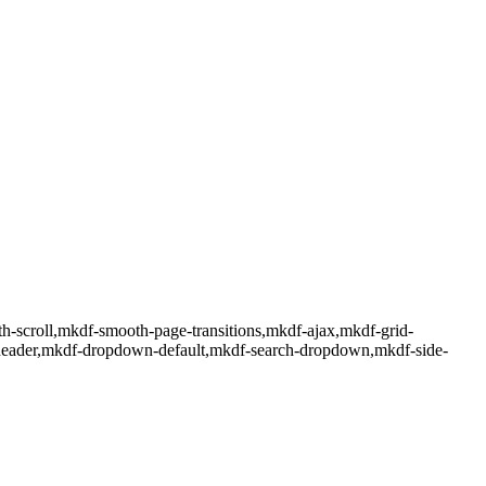
h-scroll,mkdf-smooth-page-transitions,mkdf-ajax,mkdf-grid-
-header,mkdf-dropdown-default,mkdf-search-dropdown,mkdf-side-