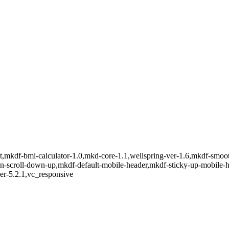
et,mkdf-bmi-calculator-1.0,mkd-core-1.1,wellspring-ver-1.6,mkdf-smoot
-on-scroll-down-up,mkdf-default-mobile-header,mkdf-sticky-up-mobile
er-5.2.1,vc_responsive