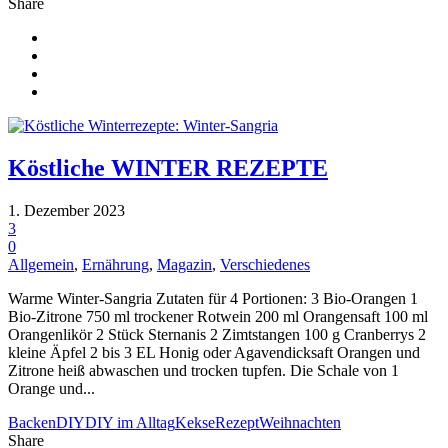
Share
Köstliche WINTER REZEPTE
1. Dezember 2023
3
0
Allgemein
,
Ernährung
,
Magazin
,
Verschiedenes
Warme Winter-Sangria Zutaten für 4 Portionen: 3 Bio-Orangen 1
Bio-Zitrone 750 ml trockener Rotwein 200 ml Orangensaft 100 ml
Orangenlikör 2 Stück Sternanis 2 Zimtstangen 100 g Cranberrys 2
kleine Äpfel 2 bis 3 EL Honig oder Agavendicksaft Orangen und
Zitrone heiß abwaschen und trocken tupfen. Die Schale von 1
Orange und...
Backen
DIY
DIY im Alltag
Kekse
Rezept
Weihnachten
Share