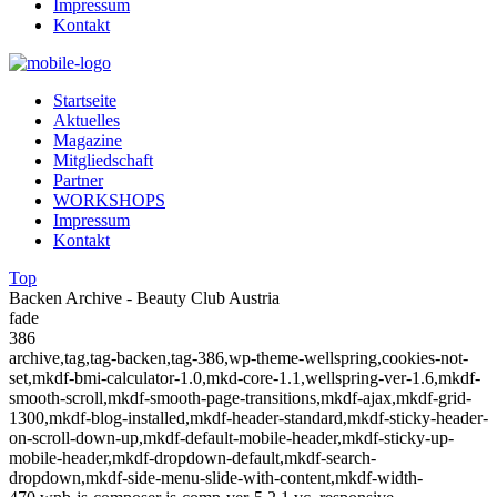
Impressum
Kontakt
Startseite
Aktuelles
Magazine
Mitgliedschaft
Partner
WORKSHOPS
Impressum
Kontakt
Top
Backen Archive - Beauty Club Austria
fade
386
archive,tag,tag-backen,tag-386,wp-theme-wellspring,cookies-not-
set,mkdf-bmi-calculator-1.0,mkd-core-1.1,wellspring-ver-1.6,mkdf-
smooth-scroll,mkdf-smooth-page-transitions,mkdf-ajax,mkdf-grid-
1300,mkdf-blog-installed,mkdf-header-standard,mkdf-sticky-header-
on-scroll-down-up,mkdf-default-mobile-header,mkdf-sticky-up-
mobile-header,mkdf-dropdown-default,mkdf-search-
dropdown,mkdf-side-menu-slide-with-content,mkdf-width-