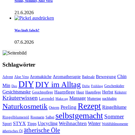
Sonne, Sommer, Aloe Vera
21.6.2026
Was läuft falsch?
07.6.2026
Schlagwörter
Aromatherapie
Chin
Bewegung
Aromaküche
Advent
Aloe Vera
Badesalz
DIY
DIY im Alltag
Min
Geschenkidee
Deo
Düfte
Frühling
Gesichtsmaske
Haarpflege
Herbst
Haut
Kräuter
Gesichtspflege
Hautpflege
Kräuterwissen
Massage
Lavendel
Muttertag
nachhaltig
Make-up
Rezept
Naturkosmetik
Peeling
Ringelblume
Ostern
selbstgemacht
Sommer
Ringelblumenöl
Rosmarin
Salbei
Upcycling
Weihnachten
Winter
STYX
Tipps
Sport
Wohlfühlmomente
ätherische Öle
ätherisches Öl