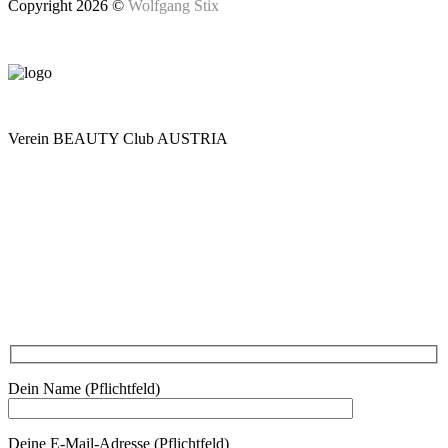
Copyright 2026 ©
Wolfgang Stix
Verein BEAUTY Club AUSTRIA
Mo - Do 7.00 - 16.30, Fr 8.00 - 12.00, Sa und So geschlossen
0680 2423041
Am Kräutergarten 6, Ober-Grafendorf
Mitglied werden: mail@beautyclub-austria.at
Informationen: office@beautyclub-austria.at
Kontakt
Dein Name (Pflichtfeld)
Deine E-Mail-Adresse (Pflichtfeld)