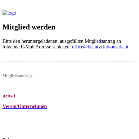
Mitglied werden
Bitte den heruntergeladenen, ausgefüllten Mitgliedsantrag an
folgende E-Mail Adresse schicken:
office@beautyclub-austria.at
Mitgliedsanträge
privat
Verein/Unternehmen
+43 (0)680 2423041
Am Kräutergarten 6, Ober-Grafendorf
office@beautyclub-austria.at