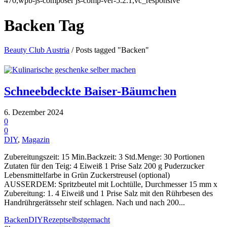
470,wpb-js-composer js-comp-ver-5.2.1,vc_responsive
Backen Tag
Beauty Club Austria
/
Posts tagged "Backen"
Schneebdeckte Baiser-Bäumchen
6. Dezember 2024
0
0
DIY
,
Magazin
Zubereitungszeit: 15 Min.Backzeit: 3 Std.Menge: 30 Portionen
Zutaten für den Teig: 4 Eiweiß 1 Prise Salz 200 g Puderzucker
Lebensmittelfarbe in Grün Zuckerstreusel (optional)
AUSSERDEM: Spritzbeutel mit Lochtülle, Durchmesser 15 mm x
Zubereitung: 1. 4 Eiweiß und 1 Prise Salz mit den Rührbesen des
Handrührgerätssehr steif schlagen. Nach und nach 200...
Backen
DIY
Rezept
selbstgemacht