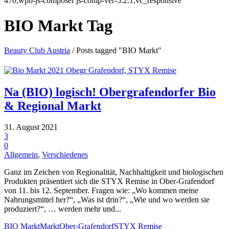
470,wpb-js-composer js-comp-ver-5.2.1,vc_responsive
BIO Markt Tag
Beauty Club Austria
/
Posts tagged "BIO Markt"
Na (BIO) logisch! Obergrafendorfer Bio
& Regional Markt
31. August 2021
3
0
Allgemein
,
Verschiedenes
Ganz im Zeichen von Regionalität, Nachhaltigkeit und biologischen
Produkten präsentiert sich die STYX Remise in Ober-Grafendorf
von 11. bis 12. September. Fragen wie: „Wo kommen meine
Nahrungsmittel her?“, „Was ist drin?“, „Wie und wo werden sie
produziert?“, … werden mehr und...
BIO Markt
Markt
Ober-Grafendorf
STYX Remise