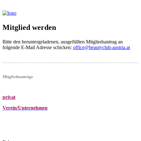
Mitglied werden
Bitte den heruntergeladenen, ausgefüllten Mitgliedsantrag an
folgende E-Mail Adresse schicken:
office@beautyclub-austria.at
Mitgliedsanträge
privat
Verein/Unternehmen
+43 (0)680 2423041
Am Kräutergarten 6, Ober-Grafendorf
office@beautyclub-austria.at