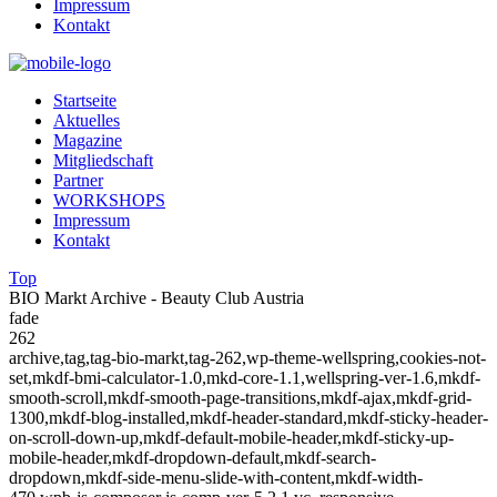
Impressum
Kontakt
Startseite
Aktuelles
Magazine
Mitgliedschaft
Partner
WORKSHOPS
Impressum
Kontakt
Top
BIO Markt Archive - Beauty Club Austria
fade
262
archive,tag,tag-bio-markt,tag-262,wp-theme-wellspring,cookies-not-
set,mkdf-bmi-calculator-1.0,mkd-core-1.1,wellspring-ver-1.6,mkdf-
smooth-scroll,mkdf-smooth-page-transitions,mkdf-ajax,mkdf-grid-
1300,mkdf-blog-installed,mkdf-header-standard,mkdf-sticky-header-
on-scroll-down-up,mkdf-default-mobile-header,mkdf-sticky-up-
mobile-header,mkdf-dropdown-default,mkdf-search-
dropdown,mkdf-side-menu-slide-with-content,mkdf-width-