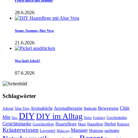
Frisch durch den Sommer
28.6.2026
Sonne, Sommer, Aloe Vera
21.6.2026
Was läuft falsch?
07.6.2026
Schlagwörter
Aromatherapie
Chin
Bewegung
Aromaküche
Advent
Aloe Vera
Badesalz
DIY
DIY im Alltag
Min
Geschenkidee
Deo
Düfte
Frühling
Gesichtsmaske
Haarpflege
Herbst
Haut
Kräuter
Gesichtspflege
Hautpflege
Kräuterwissen
Massage
Lavendel
Muttertag
nachhaltig
Make-up