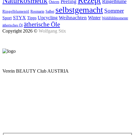
Rezept
Naturkosmetik
Peeling
Ringelblume
Ostern
selbstgemacht
Sommer
Ringelblumenöl
Rosmarin
Salbei
Upcycling
Weihnachten
Winter
STYX
Tipps
Sport
Wohlfühlmomente
ätherische Öle
ätherisches Öl
Copyright 2026 ©
Wolfgang Stix
Verein BEAUTY Club AUSTRIA
Mo - Do 7.00 - 16.30, Fr 8.00 - 12.00, Sa und So geschlossen
0680 2423041
Am Kräutergarten 6, Ober-Grafendorf
Mitglied werden: mail@beautyclub-austria.at
Informationen: office@beautyclub-austria.at
Kontakt