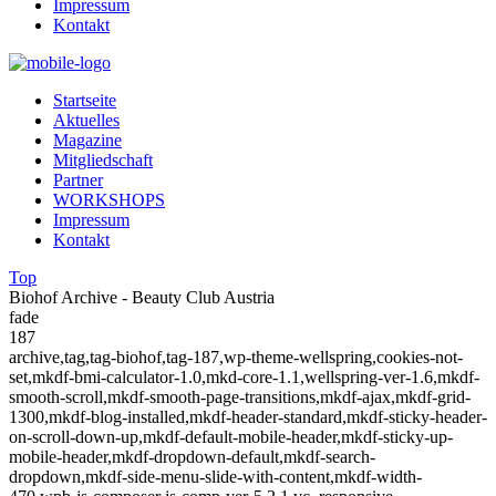
Impressum
Kontakt
Startseite
Aktuelles
Magazine
Mitgliedschaft
Partner
WORKSHOPS
Impressum
Kontakt
Top
Biohof Archive - Beauty Club Austria
fade
187
archive,tag,tag-biohof,tag-187,wp-theme-wellspring,cookies-not-
set,mkdf-bmi-calculator-1.0,mkd-core-1.1,wellspring-ver-1.6,mkdf-
smooth-scroll,mkdf-smooth-page-transitions,mkdf-ajax,mkdf-grid-
1300,mkdf-blog-installed,mkdf-header-standard,mkdf-sticky-header-
on-scroll-down-up,mkdf-default-mobile-header,mkdf-sticky-up-
mobile-header,mkdf-dropdown-default,mkdf-search-
dropdown,mkdf-side-menu-slide-with-content,mkdf-width-