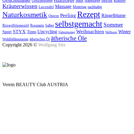
Gesichtsmaske
Haarpflege
Herbst
Haut
Kräuter
Gesichtspflege
Hautpflege
Kräuterwissen
Massage
Lavendel
Muttertag
nachhaltig
Rezept
Naturkosmetik
Peeling
Ringelblume
Ostern
selbstgemacht
Sommer
Ringelblumenöl
Rosmarin
Salbei
Upcycling
Weihnachten
Winter
STYX
Tipps
Sport
Valentinstag
Wellness
ätherische Öle
Wohlfühlmomente
ätherisches Öl
Copyright 2026 ©
Wolfgang Stix
Verein BEAUTY Club AUSTRIA
Mo - Do 7.00 - 16.30, Fr 8.00 - 12.00, Sa und So geschlossen
0680 2423041
Am Kräutergarten 6, Ober-Grafendorf
Mitglied werden: mail@beautyclub-austria.at
Informationen: office@beautyclub-austria.at
Kontakt