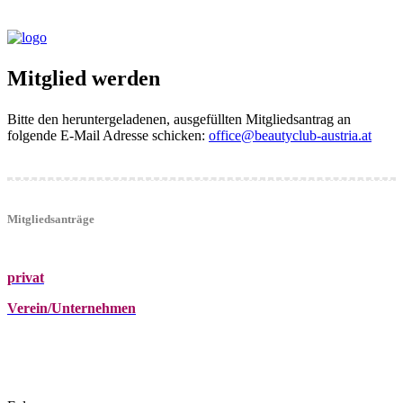
Mitglied werden
Bitte den heruntergeladenen, ausgefüllten Mitgliedsantrag an
folgende E-Mail Adresse schicken:
office@beautyclub-austria.at
Mitgliedsanträge
privat
Verein/Unternehmen
+43 (0)680 2423041
Am Kräutergarten 6, Ober-Grafendorf
office@beautyclub-austria.at