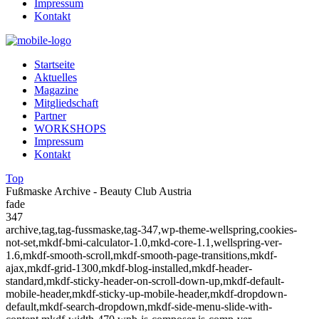
Impressum
Kontakt
Startseite
Aktuelles
Magazine
Mitgliedschaft
Partner
WORKSHOPS
Impressum
Kontakt
Top
Fußmaske Archive - Beauty Club Austria
fade
347
archive,tag,tag-fussmaske,tag-347,wp-theme-wellspring,cookies-
not-set,mkdf-bmi-calculator-1.0,mkd-core-1.1,wellspring-ver-
1.6,mkdf-smooth-scroll,mkdf-smooth-page-transitions,mkdf-
ajax,mkdf-grid-1300,mkdf-blog-installed,mkdf-header-
standard,mkdf-sticky-header-on-scroll-down-up,mkdf-default-
mobile-header,mkdf-sticky-up-mobile-header,mkdf-dropdown-
default,mkdf-search-dropdown,mkdf-side-menu-slide-with-