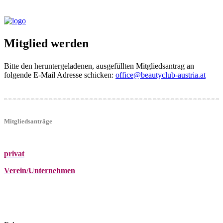
Mitglied werden
Bitte den heruntergeladenen, ausgefüllten Mitgliedsantrag an
folgende E-Mail Adresse schicken:
office@beautyclub-austria.at
Mitgliedsanträge
privat
Verein/Unternehmen
+43 (0)680 2423041
Am Kräutergarten 6, Ober-Grafendorf
office@beautyclub-austria.at