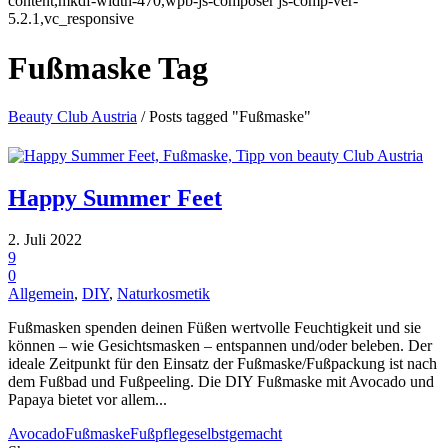
content,mkdf-width-470,wpb-js-composer js-comp-ver-
5.2.1,vc_responsive
Fußmaske Tag
Beauty Club Austria
/
Posts tagged "Fußmaske"
Happy Summer Feet
2. Juli 2022
9
0
Allgemein
,
DIY
,
Naturkosmetik
Fußmasken spenden deinen Füßen wertvolle Feuchtigkeit und sie
können – wie Gesichtsmasken – entspannen und/oder beleben. Der
ideale Zeitpunkt für den Einsatz der Fußmaske/Fußpackung ist nach
dem Fußbad und Fußpeeling. Die DIY Fußmaske mit Avocado und
Papaya bietet vor allem...
Avocado
Fußmaske
Fußpflege
selbstgemacht