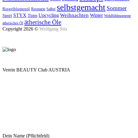
selbstgemacht
Sommer
Ringelblumenöl
Rosmarin
Salbei
Upcycling
Weihnachten
Winter
STYX
Tipps
Sport
Wohlfühlmomente
ätherische Öle
ätherisches Öl
Copyright 2026 ©
Wolfgang Stix
Verein BEAUTY Club AUSTRIA
Mo - Do 7.00 - 16.30, Fr 8.00 - 12.00, Sa und So geschlossen
0680 2423041
Am Kräutergarten 6, Ober-Grafendorf
Mitglied werden: mail@beautyclub-austria.at
Informationen: office@beautyclub-austria.at
Kontakt
Dein Name (Pflichtfeld)