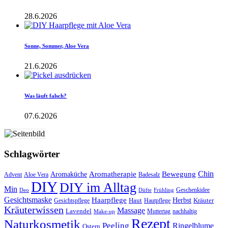
28.6.2026
Sonne, Sommer, Aloe Vera
21.6.2026
Was läuft falsch?
07.6.2026
Schlagwörter
Aromatherapie
Chin
Bewegung
Aromaküche
Advent
Aloe Vera
Badesalz
DIY
DIY im Alltag
Min
Geschenkidee
Deo
Düfte
Frühling
Gesichtsmaske
Haarpflege
Herbst
Haut
Kräuter
Gesichtspflege
Hautpflege
Kräuterwissen
Massage
Lavendel
Muttertag
nachhaltig
Make-up
Rezept
Naturkosmetik
Peeling
Ringelblume
Ostern