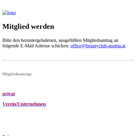
Mitglied werden
Bitte den heruntergeladenen, ausgefüllten Mitgliedsantrag an
folgende E-Mail Adresse schicken:
office@beautyclub-austria.at
Mitgliedsanträge
privat
Verein/Unternehmen
+43 (0)680 2423041
Am Kräutergarten 6, Ober-Grafendorf
office@beautyclub-austria.at