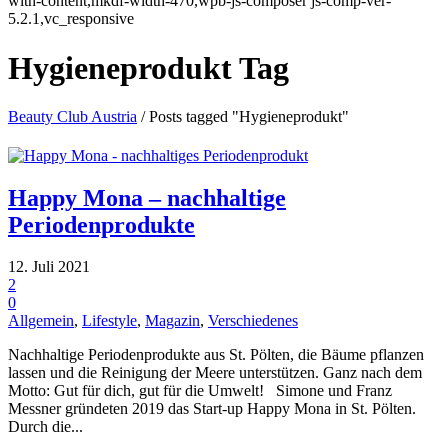
with-content,mkdf-width-470,wpb-js-composer js-comp-ver-
5.2.1,vc_responsive
Hygieneprodukt Tag
Beauty Club Austria
/
Posts tagged "Hygieneprodukt"
Happy Mona – nachhaltige
Periodenprodukte
12. Juli 2021
2
0
Allgemein
,
Lifestyle
,
Magazin
,
Verschiedenes
Nachhaltige Periodenprodukte aus St. Pölten, die Bäume pflanzen
lassen und die Reinigung der Meere unterstützen. Ganz nach dem
Motto: Gut für dich, gut für die Umwelt! Simone und Franz
Messner gründeten 2019 das Start-up Happy Mona in St. Pölten.
Durch die...