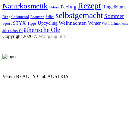
Rezept
Naturkosmetik
Peeling
Ringelblume
Ostern
selbstgemacht
Sommer
Ringelblumenöl
Rosmarin
Salbei
Upcycling
Weihnachten
Winter
STYX
Tipps
Sport
Wohlfühlmomente
ätherische Öle
ätherisches Öl
Copyright 2026 ©
Wolfgang Stix
Verein BEAUTY Club AUSTRIA
Mo - Do 7.00 - 16.30, Fr 8.00 - 12.00, Sa und So geschlossen
0680 2423041
Am Kräutergarten 6, Ober-Grafendorf
Mitglied werden: mail@beautyclub-austria.at
Informationen: office@beautyclub-austria.at
Kontakt