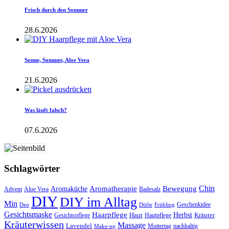
Frisch durch den Sommer
28.6.2026
Sonne, Sommer, Aloe Vera
21.6.2026
Was läuft falsch?
07.6.2026
Schlagwörter
Aromatherapie
Chin
Bewegung
Aromaküche
Advent
Aloe Vera
Badesalz
DIY
DIY im Alltag
Min
Geschenkidee
Deo
Düfte
Frühling
Gesichtsmaske
Haarpflege
Herbst
Haut
Kräuter
Gesichtspflege
Hautpflege
Kräuterwissen
Massage
Lavendel
Muttertag
nachhaltig
Make-up