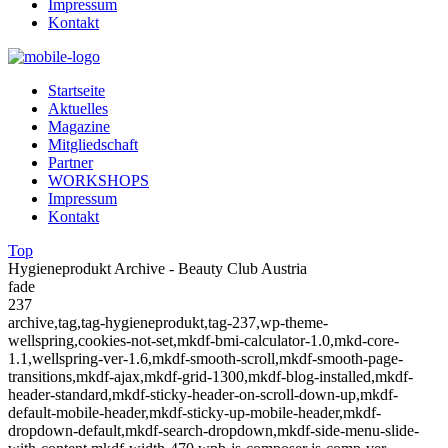
Impressum
Kontakt
Startseite
Aktuelles
Magazine
Mitgliedschaft
Partner
WORKSHOPS
Impressum
Kontakt
Top
Hygieneprodukt Archive - Beauty Club Austria
fade
237
archive,tag,tag-hygieneprodukt,tag-237,wp-theme-
wellspring,cookies-not-set,mkdf-bmi-calculator-1.0,mkd-core-
1.1,wellspring-ver-1.6,mkdf-smooth-scroll,mkdf-smooth-page-
transitions,mkdf-ajax,mkdf-grid-1300,mkdf-blog-installed,mkdf-
header-standard,mkdf-sticky-header-on-scroll-down-up,mkdf-
default-mobile-header,mkdf-sticky-up-mobile-header,mkdf-
dropdown-default,mkdf-search-dropdown,mkdf-side-menu-slide-