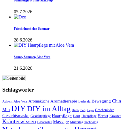
Sommerglow ohne Make-up
05.7.2026
Frisch durch den Sommer
28.6.2026
Sonne, Sommer, Aloe Vera
21.6.2026
Schlagwörter
Aromatherapie
Chin
Bewegung
Aromaküche
Advent
Aloe Vera
Badesalz
DIY
DIY im Alltag
Min
Geschenkidee
Düfte
Fußpflege
Gesichtsmaske
Haarpflege
Herbst
Haut
Kräuter
Gesichtspflege
Hautpflege
Kräuterwissen
Massage
Lavendel
Muttertag
nachhaltig