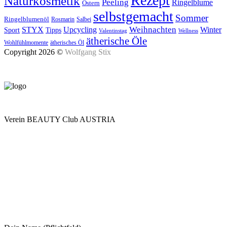
Rezept
Naturkosmetik
Peeling
Ringelblume
Ostern
selbstgemacht
Sommer
Ringelblumenöl
Rosmarin
Salbei
Upcycling
Weihnachten
Winter
STYX
Tipps
Sport
Valentinstag
Wellness
ätherische Öle
Wohlfühlmomente
ätherisches Öl
Copyright 2026 ©
Wolfgang Stix
Verein BEAUTY Club AUSTRIA
Mo - Do 7.00 - 16.30, Fr 8.00 - 12.00, Sa und So geschlossen
0680 2423041
Am Kräutergarten 6, Ober-Grafendorf
Mitglied werden: mail@beautyclub-austria.at
Informationen: office@beautyclub-austria.at
Kontakt