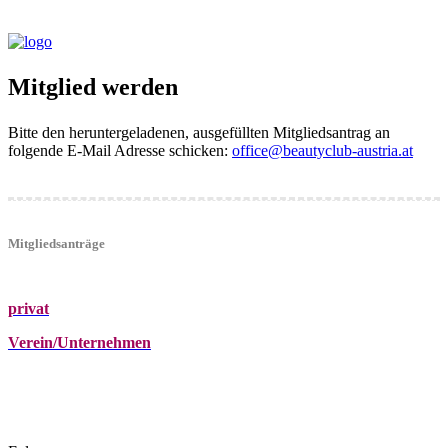
Mitglied werden
Bitte den heruntergeladenen, ausgefüllten Mitgliedsantrag an
folgende E-Mail Adresse schicken:
office@beautyclub-austria.at
Mitgliedsanträge
privat
Verein/Unternehmen
+43 (0)680 2423041
Am Kräutergarten 6, Ober-Grafendorf
office@beautyclub-austria.at