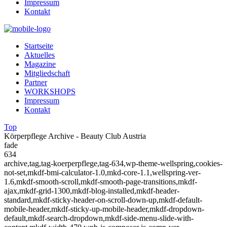
Impressum
Kontakt
Startseite
Aktuelles
Magazine
Mitgliedschaft
Partner
WORKSHOPS
Impressum
Kontakt
Top
Körperpflege Archive - Beauty Club Austria
fade
634
archive,tag,tag-koerperpflege,tag-634,wp-theme-wellspring,cookies-
not-set,mkdf-bmi-calculator-1.0,mkd-core-1.1,wellspring-ver-
1.6,mkdf-smooth-scroll,mkdf-smooth-page-transitions,mkdf-
ajax,mkdf-grid-1300,mkdf-blog-installed,mkdf-header-
standard,mkdf-sticky-header-on-scroll-down-up,mkdf-default-
mobile-header,mkdf-sticky-up-mobile-header,mkdf-dropdown-
default,mkdf-search-dropdown,mkdf-side-menu-slide-with-