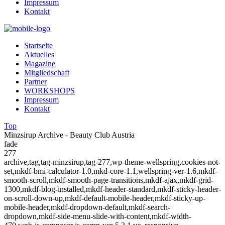
Impressum
Kontakt
Startseite
Aktuelles
Magazine
Mitgliedschaft
Partner
WORKSHOPS
Impressum
Kontakt
Top
Minzsirup Archive - Beauty Club Austria
fade
277
archive,tag,tag-minzsirup,tag-277,wp-theme-wellspring,cookies-not-
set,mkdf-bmi-calculator-1.0,mkd-core-1.1,wellspring-ver-1.6,mkdf-
smooth-scroll,mkdf-smooth-page-transitions,mkdf-ajax,mkdf-grid-
1300,mkdf-blog-installed,mkdf-header-standard,mkdf-sticky-header-
on-scroll-down-up,mkdf-default-mobile-header,mkdf-sticky-up-
mobile-header,mkdf-dropdown-default,mkdf-search-
dropdown,mkdf-side-menu-slide-with-content,mkdf-width-