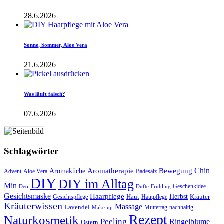
28.6.2026
Sonne, Sommer, Aloe Vera
21.6.2026
Was läuft falsch?
07.6.2026
Schlagwörter
Aromatherapie
Chin
Bewegung
Aromaküche
Advent
Aloe Vera
Badesalz
DIY
DIY im Alltag
Min
Geschenkidee
Deo
Düfte
Frühling
Gesichtsmaske
Haarpflege
Herbst
Haut
Kräuter
Gesichtspflege
Hautpflege
Kräuterwissen
Massage
Lavendel
Muttertag
nachhaltig
Make-up
Rezept
Naturkosmetik
Peeling
Ringelblume
Ostern