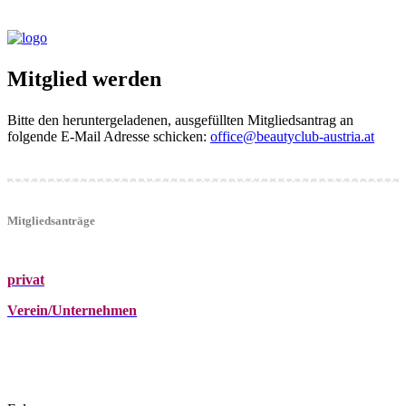
Mitglied werden
Bitte den heruntergeladenen, ausgefüllten Mitgliedsantrag an
folgende E-Mail Adresse schicken:
office@beautyclub-austria.at
Mitgliedsanträge
privat
Verein/Unternehmen
+43 (0)680 2423041
Am Kräutergarten 6, Ober-Grafendorf
office@beautyclub-austria.at