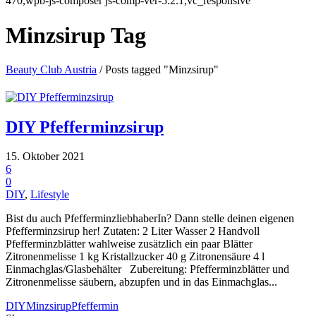
470,wpb-js-composer js-comp-ver-5.2.1,vc_responsive
Minzsirup Tag
Beauty Club Austria
/
Posts tagged "Minzsirup"
DIY Pfefferminzsirup
15. Oktober 2021
6
0
DIY
,
Lifestyle
Bist du auch PfefferminzliebhaberIn? Dann stelle deinen eigenen
Pfefferminzsirup her! Zutaten: 2 Liter Wasser 2 Handvoll
Pfefferminzblätter wahlweise zusätzlich ein paar Blätter
Zitronenmelisse 1 kg Kristallzucker 40 g Zitronensäure 4 l
Einmachglas/Glasbehälter Zubereitung: Pfefferminzblätter und
Zitronenmelisse säubern, abzupfen und in das Einmachglas...
DIY
Minzsirup
Pfeffermin