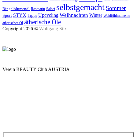
selbstgemacht
Sommer
Ringelblumenöl
Rosmarin
Salbei
Upcycling
Weihnachten
Winter
STYX
Tipps
Sport
Wohlfühlmomente
ätherische Öle
ätherisches Öl
Copyright 2026 ©
Wolfgang Stix
Verein BEAUTY Club AUSTRIA
Mo - Do 7.00 - 16.30, Fr 8.00 - 12.00, Sa und So geschlossen
0680 2423041
Am Kräutergarten 6, Ober-Grafendorf
Mitglied werden: mail@beautyclub-austria.at
Informationen: office@beautyclub-austria.at
Kontakt