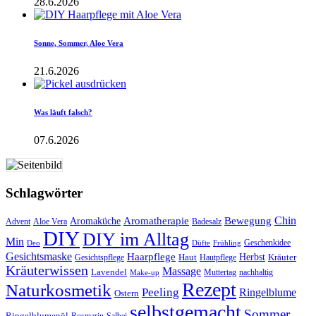
28.6.2026
Sonne, Sommer, Aloe Vera
21.6.2026
Was läuft falsch?
07.6.2026
Schlagwörter
Aromatherapie
Chin
Bewegung
Aromaküche
Advent
Aloe Vera
Badesalz
DIY
DIY im Alltag
Min
Geschenkidee
Deo
Düfte
Frühling
Gesichtsmaske
Haarpflege
Herbst
Haut
Kräuter
Gesichtspflege
Hautpflege
Kräuterwissen
Massage
Lavendel
Muttertag
nachhaltig
Make-up
Rezept
Naturkosmetik
Peeling
Ringelblume
Ostern
selbstgemacht
Sommer
Ringelblumenöl
Rosmarin
Salbei