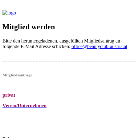
Mitglied werden
Bitte den heruntergeladenen, ausgefüllten Mitgliedsantrag an
folgende E-Mail Adresse schicken:
office@beautyclub-austria.at
Mitgliedsanträge
privat
Verein/Unternehmen
+43 (0)680 2423041
Am Kräutergarten 6, Ober-Grafendorf
office@beautyclub-austria.at