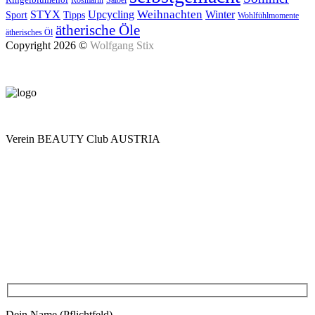
Upcycling
Weihnachten
Winter
STYX
Tipps
Sport
Wohlfühlmomente
ätherische Öle
ätherisches Öl
Copyright 2026 ©
Wolfgang Stix
Verein BEAUTY Club AUSTRIA
Mo - Do 7.00 - 16.30, Fr 8.00 - 12.00, Sa und So geschlossen
0680 2423041
Am Kräutergarten 6, Ober-Grafendorf
Mitglied werden: mail@beautyclub-austria.at
Informationen: office@beautyclub-austria.at
Kontakt
Dein Name (Pflichtfeld)