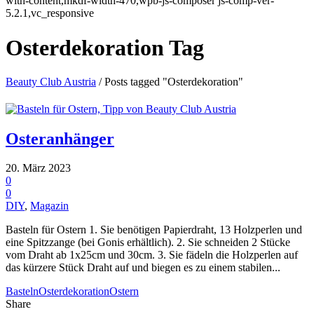
with-content,mkdf-width-470,wpb-js-composer js-comp-ver-
5.2.1,vc_responsive
Osterdekoration Tag
Beauty Club Austria
/
Posts tagged "Osterdekoration"
Osteranhänger
20. März 2023
0
0
DIY
,
Magazin
Basteln für Ostern 1. Sie benötigen Papierdraht, 13 Holzperlen und
eine Spitzzange (bei Gonis erhältlich). 2. Sie schneiden 2 Stücke
vom Draht ab 1x25cm und 30cm. 3. Sie fädeln die Holzperlen auf
das kürzere Stück Draht auf und biegen es zu einem stabilen...
Basteln
Osterdekoration
Ostern
Share