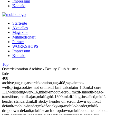
Impressum
Kontakt
Startseite
Aktuelles
Magazine
Mitgliedschaft
Partner
WORKSHOPS
Impressum
Kontakt
Top
Osterdekoration Archive - Beauty Club Austria
fade
408
archive,tag,tag-osterdekoration,tag-408,wp-theme-
wellspring,cookies-not-set,mkdf-bmi-calculator-1.0,mkd-core-
1.1,wellspring-ver-1.6,mkdf-smooth-scroll,mkdf-smooth-page-
transitions,mkdf-ajax,mkdf-grid-1300,mkdf-blog-installed,mkdf-
header-standard,mkdf-sticky-header-on-scroll-down-up,mkdf-
default-mobile-header,mkdf-sticky-up-mobile-header,mkdf-
dropdown-default,mkdf-search-dropdown,mkdf-side-menu-slide-