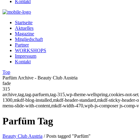
Kontakt
Startseite
Aktuelles
Magazine
Mitgliedschaft
Partner
WORKSHOPS
Impressum
Kontakt
Top
Parfüm Archive - Beauty Club Austria
fade
315
archive,tag,tag-parfuem,tag-315,wp-theme-wellspring,cookies-not-se
1300,mkdf-blog-installed,mkdf-header-standard,mkdf-sticky-header
menu-slide-with-content,mkdf-width-470,wpb-js-composer js-comp-v
Parfüm Tag
Beauty Club Austria
/
Posts tagged "Parfüm"