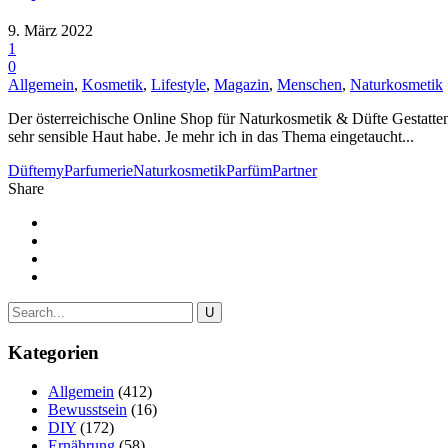
9. März 2022
1
0
Allgemein
,
Kosmetik
,
Lifestyle
,
Magazin
,
Menschen
,
Naturkosmetik
Der österreichische Online Shop für Naturkosmetik & Düfte Gestatte
sehr sensible Haut habe. Je mehr ich in das Thema eingetaucht...
Düfte
myParfumerie
Naturkosmetik
Parfüm
Partner
Share
Kategorien
Allgemein
(412)
Bewusstsein
(16)
DIY
(172)
Ernährung
(58)