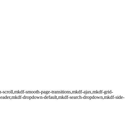
h-scroll,mkdf-smooth-page-transitions,mkdf-ajax,mkdf-grid-
-header,mkdf-dropdown-default,mkdf-search-dropdown,mkdf-side-