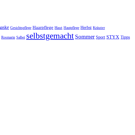
maske
Haarpflege
Herbst
Haut
Kräuter
Gesichtspflege
Hautpflege
selbstgemacht
Sommer
STYX
Tipps
Sport
Rosmarin
Salbei