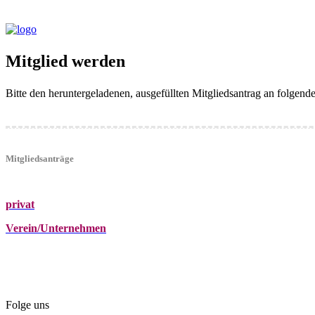
Mitglied werden
Bitte den heruntergeladenen, ausgefüllten Mitgliedsantrag an folgen
Mitgliedsanträge
privat
Verein/Unternehmen
+43 (0)680 2423041
Am Kräutergarten 6, Ober-Grafendorf
office@beautyclub-austria.at
Folge uns