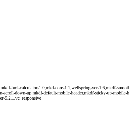
t,mkdf-bmi-calculator-1.0,mkd-core-1.1,wellspring-ver-1.6,mkdf-smoot
-on-scroll-down-up,mkdf-default-mobile-header,mkdf-sticky-up-mobile
er-5.2.1,vc_responsive