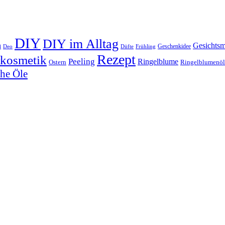
DIY
DIY im Alltag
n
Gesichts
Geschenkidee
Deo
Düfte
Frühling
Rezept
rkosmetik
Peeling
Ringelblume
Ostern
Ringelblumenöl
che Öle