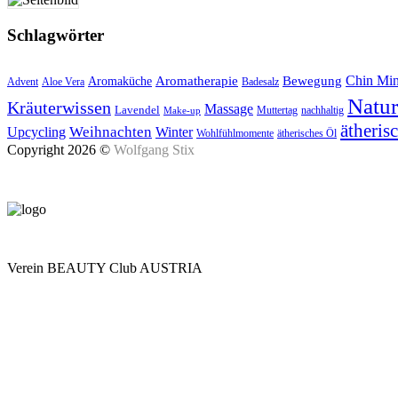
Schlagwörter
Aromatherapie
Chin Mi
Bewegung
Aromaküche
Advent
Aloe Vera
Badesalz
Natu
Kräuterwissen
Massage
Lavendel
Muttertag
nachhaltig
Make-up
ätheris
Upcycling
Weihnachten
Winter
Wohlfühlmomente
ätherisches Öl
Copyright 2026 ©
Wolfgang Stix
Verein BEAUTY Club AUSTRIA
Mo - Do 7.00 - 16.30, Fr 8.00 - 12.00, Sa und So geschlossen
0680 2423041
Am Kräutergarten 6, Ober-Grafendorf
Mitglied werden: mail@beautyclub-austria.at
Informationen: office@beautyclub-austria.at