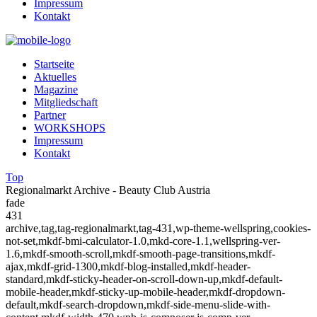
Impressum
Kontakt
Startseite
Aktuelles
Magazine
Mitgliedschaft
Partner
WORKSHOPS
Impressum
Kontakt
Top
Regionalmarkt Archive - Beauty Club Austria
fade
431
archive,tag,tag-regionalmarkt,tag-431,wp-theme-wellspring,cookies-
not-set,mkdf-bmi-calculator-1.0,mkd-core-1.1,wellspring-ver-
1.6,mkdf-smooth-scroll,mkdf-smooth-page-transitions,mkdf-
ajax,mkdf-grid-1300,mkdf-blog-installed,mkdf-header-
standard,mkdf-sticky-header-on-scroll-down-up,mkdf-default-
mobile-header,mkdf-sticky-up-mobile-header,mkdf-dropdown-
default,mkdf-search-dropdown,mkdf-side-menu-slide-with-