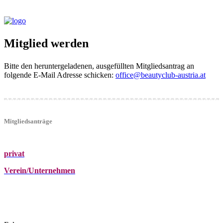
Mitglied werden
Bitte den heruntergeladenen, ausgefüllten Mitgliedsantrag an
folgende E-Mail Adresse schicken:
office@beautyclub-austria.at
Mitgliedsanträge
privat
Verein/Unternehmen
+43 (0)680 2423041
Am Kräutergarten 6, Ober-Grafendorf
office@beautyclub-austria.at