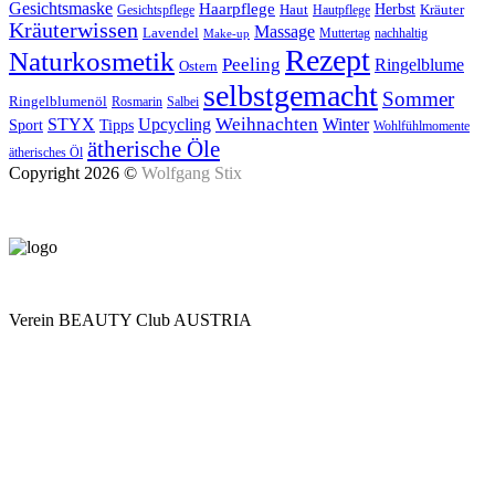
Gesichtsmaske
Haarpflege
Herbst
Haut
Kräuter
Gesichtspflege
Hautpflege
Kräuterwissen
Massage
Lavendel
Muttertag
nachhaltig
Make-up
Rezept
Naturkosmetik
Peeling
Ringelblume
Ostern
selbstgemacht
Sommer
Ringelblumenöl
Rosmarin
Salbei
Upcycling
Weihnachten
Winter
STYX
Tipps
Sport
Wohlfühlmomente
ätherische Öle
ätherisches Öl
Copyright 2026 ©
Wolfgang Stix
Verein BEAUTY Club AUSTRIA
Mo - Do 7.00 - 16.30, Fr 8.00 - 12.00, Sa und So geschlossen
0680 2423041
Am Kräutergarten 6, Ober-Grafendorf
Mitglied werden: mail@beautyclub-austria.at
Informationen: office@beautyclub-austria.at
Kontakt