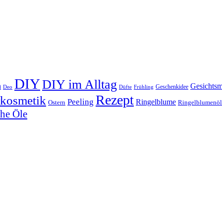
DIY
DIY im Alltag
n
Gesichts
Geschenkidee
Deo
Düfte
Frühling
Rezept
rkosmetik
Peeling
Ringelblume
Ostern
Ringelblumenöl
che Öle