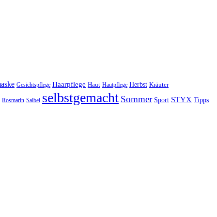
maske
Haarpflege
Herbst
Haut
Kräuter
Gesichtspflege
Hautpflege
selbstgemacht
Sommer
STYX
Tipps
Sport
Rosmarin
Salbei