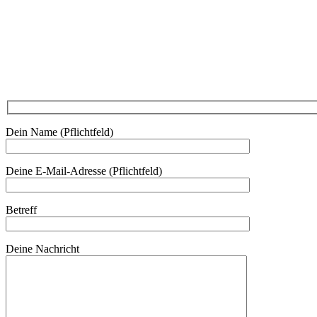
Am Kräutergarten 6, Ober-Grafendorf
Mitglied werden: mail@beautyclub-austria.at
Informationen: office@beautyclub-austria.at
Kontakt
Dein Name (Pflichtfeld)
Deine E-Mail-Adresse (Pflichtfeld)
Betreff
Deine Nachricht