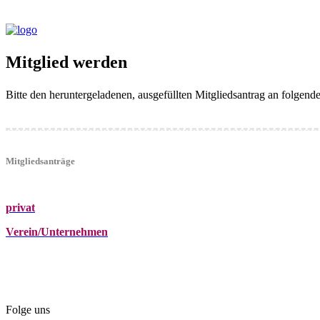
Mitglied werden
Bitte den heruntergeladenen, ausgefüllten Mitgliedsantrag an folgen
Mitgliedsanträge
privat
Verein/Unternehmen
+43 (0)680 2423041
Am Kräutergarten 6, Ober-Grafendorf
office@beautyclub-austria.at
Folge uns