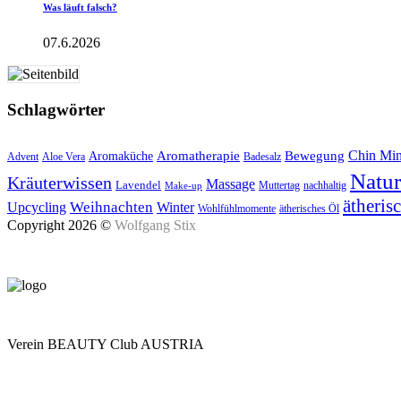
Was läuft falsch?
07.6.2026
Schlagwörter
Aromatherapie
Chin Mi
Bewegung
Aromaküche
Advent
Aloe Vera
Badesalz
Natu
Kräuterwissen
Massage
Lavendel
Muttertag
nachhaltig
Make-up
ätheris
Upcycling
Weihnachten
Winter
Wohlfühlmomente
ätherisches Öl
Copyright 2026 ©
Wolfgang Stix
Verein BEAUTY Club AUSTRIA
Mo - Do 7.00 - 16.30, Fr 8.00 - 12.00, Sa und So geschlossen
0680 2423041