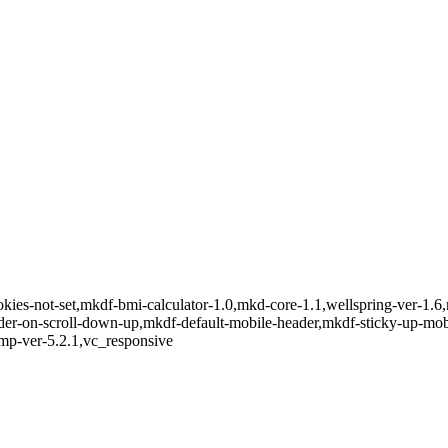
okies-not-set,mkdf-bmi-calculator-1.0,mkd-core-1.1,wellspring-ver-1.
eader-on-scroll-down-up,mkdf-default-mobile-header,mkdf-sticky-up-m
mp-ver-5.2.1,vc_responsive