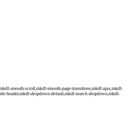
6,mkdf-smooth-scroll,mkdf-smooth-page-transitions,mkdf-ajax,mkdf-
obile-header,mkdf-dropdown-default,mkdf-search-dropdown,mkdf-