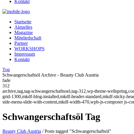
Kontakt
Startseite
Aktuelles
Magazine
Mitgliedschaft
Partner
WORKSHOPS
Impressum
Kontakt
Top
Schwangerschaftsöl Archive - Beauty Club Austria
fade
312
archive,tag,tag-schwangerschaftsoel,tag-312,wp-theme-wellspring,co
grid-1300,mkdf-blog-installed,mkdf-header-standard,mkdf-sticky-h
side-menu-slide-with-content,mkdf-width-470,wpb-js-composer js-co
Schwangerschaftsöl Tag
Beauty Club Austria
/
Posts tagged "Schwangerschaftsöl"