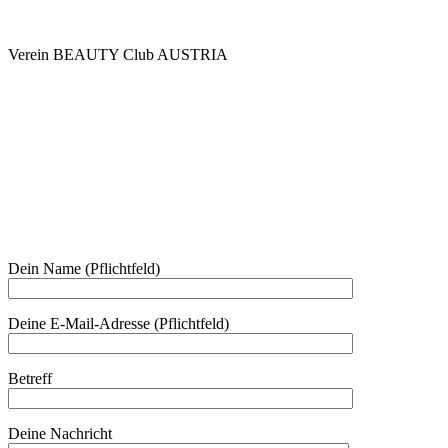
Verein BEAUTY Club AUSTRIA
Mo - Do 7.00 - 16.30, Fr 8.00 - 12.00, Sa und So geschlossen
0680 2423041
Am Kräutergarten 6, Ober-Grafendorf
Mitglied werden: mail@beautyclub-austria.at
Informationen: office@beautyclub-austria.at
Kontakt
Dein Name (Pflichtfeld)
Deine E-Mail-Adresse (Pflichtfeld)
Betreff
Deine Nachricht