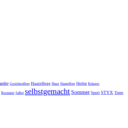
maske
Haarpflege
Herbst
Haut
Kräuter
Gesichtspflege
Hautpflege
selbstgemacht
Sommer
STYX
Tipps
Sport
Rosmarin
Salbei