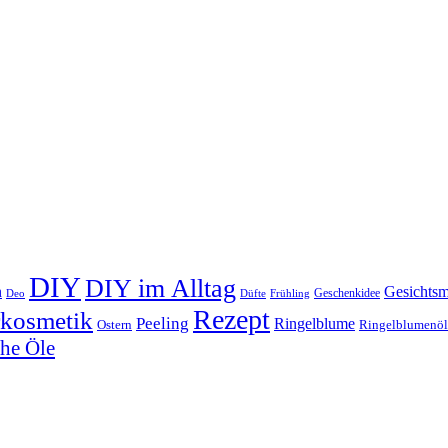
DIY
DIY im Alltag
n
Gesichts
Geschenkidee
Deo
Düfte
Frühling
Rezept
rkosmetik
Peeling
Ringelblume
Ostern
Ringelblumenöl
che Öle