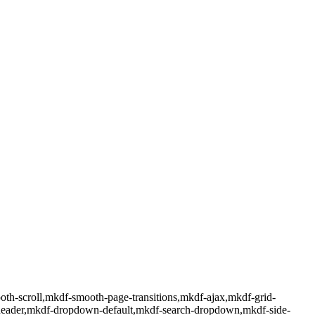
oth-scroll,mkdf-smooth-page-transitions,mkdf-ajax,mkdf-grid-
-header,mkdf-dropdown-default,mkdf-search-dropdown,mkdf-side-