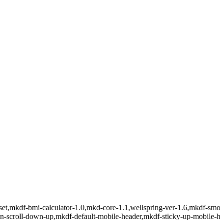
set,mkdf-bmi-calculator-1.0,mkd-core-1.1,wellspring-ver-1.6,mkdf-smo
-on-scroll-down-up,mkdf-default-mobile-header,mkdf-sticky-up-mobile