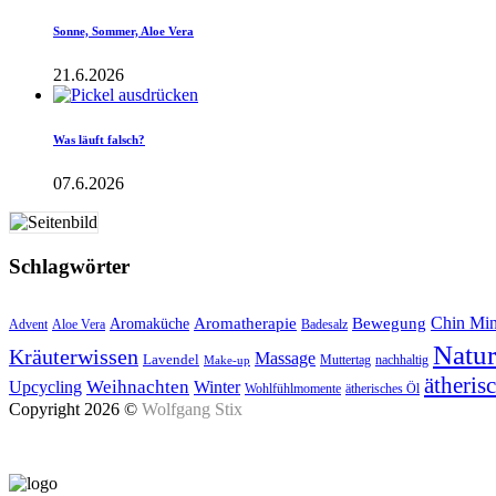
Sonne, Sommer, Aloe Vera
21.6.2026
Was läuft falsch?
07.6.2026
Schlagwörter
Aromatherapie
Chin Mi
Bewegung
Aromaküche
Advent
Aloe Vera
Badesalz
Natu
Kräuterwissen
Massage
Lavendel
Muttertag
nachhaltig
Make-up
ätheris
Upcycling
Weihnachten
Winter
Wohlfühlmomente
ätherisches Öl
Copyright 2026 ©
Wolfgang Stix