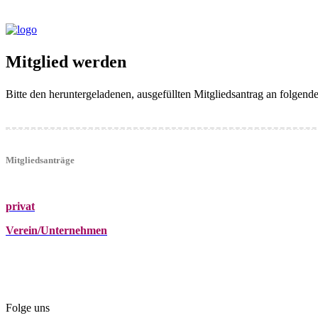
Mitglied werden
Bitte den heruntergeladenen, ausgefüllten Mitgliedsantrag an folgen
Mitgliedsanträge
privat
Verein/Unternehmen
+43 (0)680 2423041
Am Kräutergarten 6, Ober-Grafendorf
office@beautyclub-austria.at
Folge uns