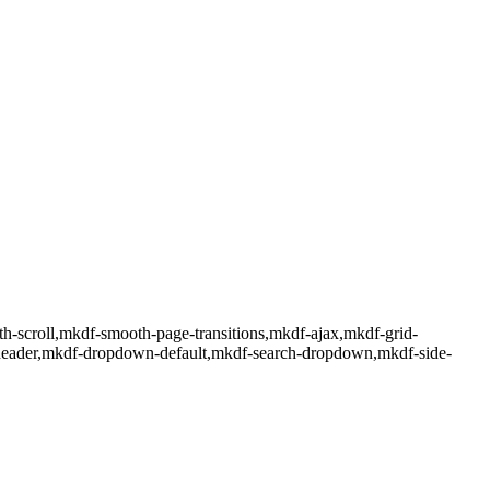
th-scroll,mkdf-smooth-page-transitions,mkdf-ajax,mkdf-grid-
-header,mkdf-dropdown-default,mkdf-search-dropdown,mkdf-side-