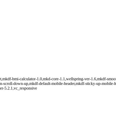
et,mkdf-bmi-calculator-1.0,mkd-core-1.1,wellspring-ver-1.6,mkdf-smoo
-on-scroll-down-up,mkdf-default-mobile-header,mkdf-sticky-up-mobile
er-5.2.1,vc_responsive