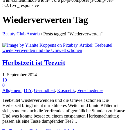
with-content,mkdf-width-470,wpb-js-composer js-comp-ver-
5.2.1,vc_responsive
Wiederverwerten Tag
Beauty Club Austria
/
Posts tagged "Wiederverwerten"
Herbstzeit ist Teezeit
1. September 2024
10
0
Allgemein
,
DIY
,
Gesundheit
,
Kosmetik
,
Verschiedenes
Teebeutel wiederverwenden und die Umwelt schonen Die
Herbstzeit bringt nicht nur kühleres Wetter und bunte Blätter mit
sich, sondern auch die Vorfreude auf gemütliche Stunden zu Hause.
Und was könnte besser zu einem entspannten Herbstnachmittag
passen als eine Tasse dampfender Tee?...