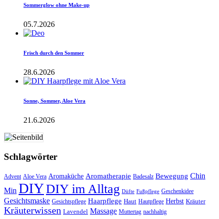
Sommerglow ohne Make-up
05.7.2026
Frisch durch den Sommer
28.6.2026
Sonne, Sommer, Aloe Vera
21.6.2026
Schlagwörter
Aromatherapie
Chin
Bewegung
Aromaküche
Advent
Aloe Vera
Badesalz
DIY
DIY im Alltag
Min
Geschenkidee
Düfte
Fußpflege
Gesichtsmaske
Haarpflege
Herbst
Haut
Kräuter
Gesichtspflege
Hautpflege
Kräuterwissen
Massage
Lavendel
Muttertag
nachhaltig