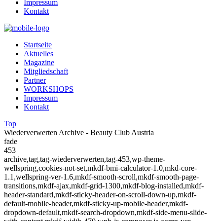
Impressum
Kontakt
Startseite
Aktuelles
Magazine
Mitgliedschaft
Partner
WORKSHOPS
Impressum
Kontakt
Top
Wiederverwerten Archive - Beauty Club Austria
fade
453
archive,tag,tag-wiederverwerten,tag-453,wp-theme-
wellspring,cookies-not-set,mkdf-bmi-calculator-1.0,mkd-core-
1.1,wellspring-ver-1.6,mkdf-smooth-scroll,mkdf-smooth-page-
transitions,mkdf-ajax,mkdf-grid-1300,mkdf-blog-installed,mkdf-
header-standard,mkdf-sticky-header-on-scroll-down-up,mkdf-
default-mobile-header,mkdf-sticky-up-mobile-header,mkdf-
dropdown-default,mkdf-search-dropdown,mkdf-side-menu-slide-