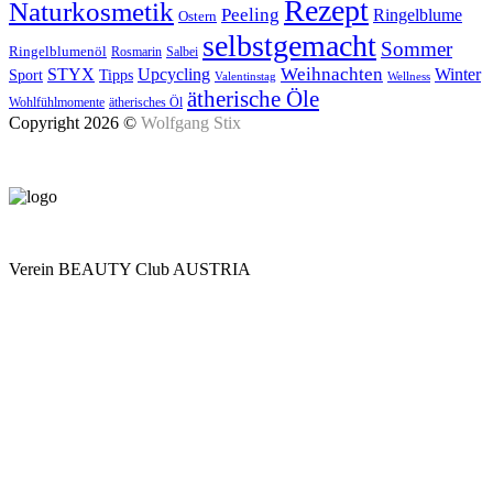
Rezept
Naturkosmetik
Peeling
Ringelblume
Ostern
selbstgemacht
Sommer
Ringelblumenöl
Rosmarin
Salbei
Upcycling
Weihnachten
Winter
STYX
Tipps
Sport
Valentinstag
Wellness
ätherische Öle
Wohlfühlmomente
ätherisches Öl
Copyright 2026 ©
Wolfgang Stix
Verein BEAUTY Club AUSTRIA
Mo - Do 7.00 - 16.30, Fr 8.00 - 12.00, Sa und So geschlossen
0680 2423041
Am Kräutergarten 6, Ober-Grafendorf
Mitglied werden: mail@beautyclub-austria.at
Informationen: office@beautyclub-austria.at
Kontakt