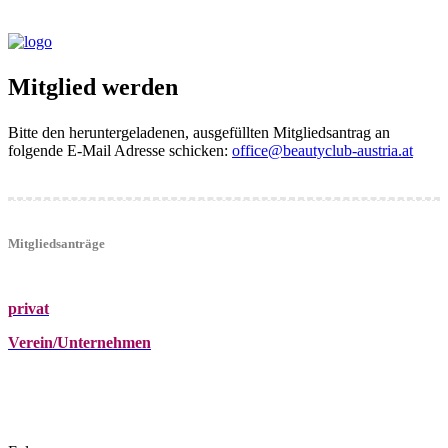
Mitglied werden
Bitte den heruntergeladenen, ausgefüllten Mitgliedsantrag an
folgende E-Mail Adresse schicken:
office@beautyclub-austria.at
Mitgliedsanträge
privat
Verein/Unternehmen
+43 (0)680 2423041
Am Kräutergarten 6, Ober-Grafendorf
office@beautyclub-austria.at