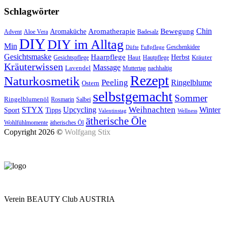
Schlagwörter
Aromatherapie
Chin
Bewegung
Aromaküche
Advent
Aloe Vera
Badesalz
DIY
DIY im Alltag
Min
Geschenkidee
Düfte
Fußpflege
Gesichtsmaske
Haarpflege
Herbst
Haut
Kräuter
Gesichtspflege
Hautpflege
Kräuterwissen
Massage
Lavendel
Muttertag
nachhaltig
Rezept
Naturkosmetik
Peeling
Ringelblume
Ostern
selbstgemacht
Sommer
Ringelblumenöl
Rosmarin
Salbei
Upcycling
Weihnachten
Winter
STYX
Tipps
Sport
Valentinstag
Wellness
ätherische Öle
Wohlfühlmomente
ätherisches Öl
Copyright 2026 ©
Wolfgang Stix
Verein BEAUTY Club AUSTRIA
Mo - Do 7.00 - 16.30, Fr 8.00 - 12.00, Sa und So geschlossen