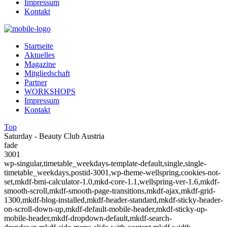
Impressum
Kontakt
Startseite
Aktuelles
Magazine
Mitgliedschaft
Partner
WORKSHOPS
Impressum
Kontakt
Top
Saturday - Beauty Club Austria
fade
3001
wp-singular,timetable_weekdays-template-default,single,single-
timetable_weekdays,postid-3001,wp-theme-wellspring,cookies-not-
set,mkdf-bmi-calculator-1.0,mkd-core-1.1,wellspring-ver-1.6,mkdf-
smooth-scroll,mkdf-smooth-page-transitions,mkdf-ajax,mkdf-grid-
1300,mkdf-blog-installed,mkdf-header-standard,mkdf-sticky-header-
on-scroll-down-up,mkdf-default-mobile-header,mkdf-sticky-up-
mobile-header,mkdf-dropdown-default,mkdf-search-