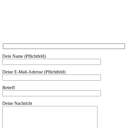
0680 2423041
Am Kräutergarten 6, Ober-Grafendorf
Mitglied werden: mail@beautyclub-austria.at
Informationen: office@beautyclub-austria.at
Kontakt
Dein Name (Pflichtfeld)
Deine E-Mail-Adresse (Pflichtfeld)
Betreff
Deine Nachricht