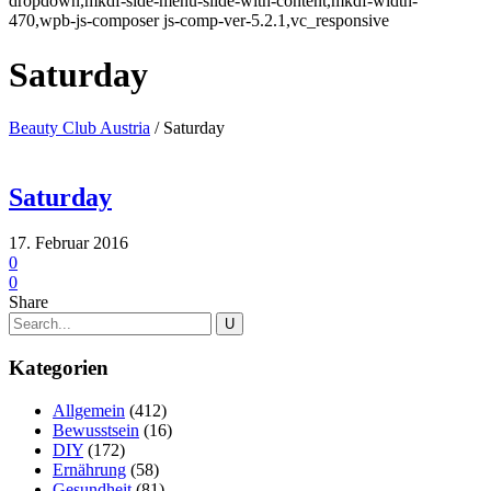
dropdown,mkdf-side-menu-slide-with-content,mkdf-width-
470,wpb-js-composer js-comp-ver-5.2.1,vc_responsive
Saturday
Beauty Club Austria
/
Saturday
Saturday
17. Februar 2016
0
0
Share
Kategorien
Allgemein
(412)
Bewusstsein
(16)
DIY
(172)
Ernährung
(58)
Gesundheit
(81)