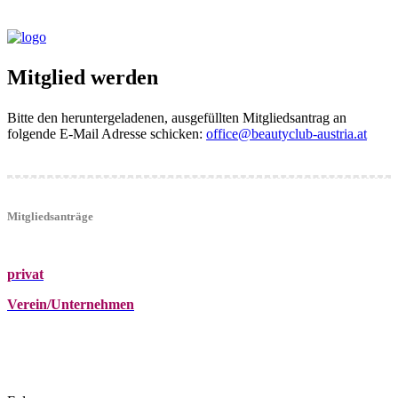
Mitglied werden
Bitte den heruntergeladenen, ausgefüllten Mitgliedsantrag an
folgende E-Mail Adresse schicken:
office@beautyclub-austria.at
Mitgliedsanträge
privat
Verein/Unternehmen
+43 (0)680 2423041
Am Kräutergarten 6, Ober-Grafendorf
office@beautyclub-austria.at