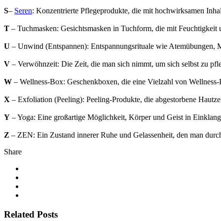
S
–
Seren
: Konzentrierte Pflegeprodukte, die mit hochwirksamen Inhalt
T
– Tuchmasken: Gesichtsmasken in Tuchform, die mit Feuchtigkeit u
U
– Unwind (Entspannen): Entspannungsrituale wie Atemübungen, Med
V
– Verwöhnzeit: Die Zeit, die man sich nimmt, um sich selbst zu pfl
W
– Wellness-Box: Geschenkboxen, die eine Vielzahl von Wellness-P
X
– Exfoliation (Peeling): Peeling-Produkte, die abgestorbene Hautzell
Y
– Yoga: Eine großartige Möglichkeit, Körper und Geist in Einklang
Z
– ZEN: Ein Zustand innerer Ruhe und Gelassenheit, den man durch
Share
Related Posts