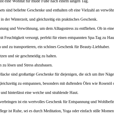
ist eine Wohltat für müde Füße nach einem langen Tag.
ets sind beliebte Geschenke und enthalten oft eine Vielzahl an verwö
 der Winterzeit, und gleichzeitig ein praktisches Geschenk.
nnung und Verwöhnung, um dem Alltagsstress zu entfliehen. Ob in eine
mit Feuchtigkeit versorgt, perfekt für einen entspannten Spa-Tag zu Hau
n und zu transportieren, ein schönes Geschenk für Beauty-Liebhaber.
tzen und sie geschmeidig zu halten.
 zu lösen und Stress abzubauen.
llacke sind großartige Geschenke für diejenigen, die sich um ihre Nä
leichzeitig zu entspannen, besonders mit duftenden Ölen wie Rosenöl 
und hinterlässt eine weiche und strahlende Haut.
zu verbringen ist ein wertvolles Geschenk für Entspannung und Wohlbefi
ege ist Ruhe, sei es durch Meditation, Yoga oder einfach stille Momen