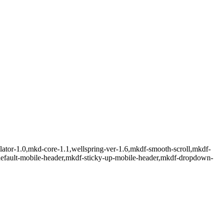
ulator-1.0,mkd-core-1.1,wellspring-ver-1.6,mkdf-smooth-scroll,mkdf-
default-mobile-header,mkdf-sticky-up-mobile-header,mkdf-dropdown-