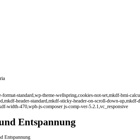
ria
gle-format-standard,wp-theme-wellspring,cookies-not-set,mkdf-bmi-calc
led,mkdf-header-standard,mkdf-sticky-header-on-scroll-down-up,mkdf-
kdf-width-470,wpb-js-composer js-comp-ver-5.2.1,vc_responsive
 und Entspannung
nd Entspannung