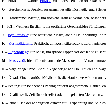
F
– Fußbad: Ein warmes
Fußbad
mit ätherischen Ölen oder Badesalz 
G
– Geschenksets: Speziell zusammengestellte Kosmetik- und Pfleges
H
– Handcreme: Wichtig, um trockene Haut zu vermeiden, besonders in
I
– ICH: Wellness für dich. Eine großartige Geschenkidee für Entspa
J
–
Joghurtmaske
: Eine natürliche Maske, die die Haut beruhigt und 
K
–
Kosmetiktasche
: Praktisch, um Kosmetikprodukte zu organisiere
L
–
Lippenpflege
: Ein Muss, um spröde Lippen vor der Kälte zu schü
M
–
Massageöl
: Ideal für entspannende Massagen, um Verspannungen
N
– Nagelpflege: Produkte zur Nagelpflege wie Öle, Feilen und Nage
O
– Ölbad: Eine luxuriöse Möglichkeit, die Haut zu verwöhnen und g
P
– Peeling: Ein belebendes Peeling entfernt abgestorbene Hautzellen 
Q
– Qualitätszeit: Zeit für sich selbst oder mit geliebten Menschen 
R
– Ruhe: Eine der wichtigsten Zutaten für Entspannung und Selbstpfl