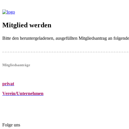
Mitglied werden
Bitte den heruntergeladenen, ausgefüllten Mitgliedsantrag an folgen
Mitgliedsanträge
privat
Verein/Unternehmen
+43 (0)680 2423041
Am Kräutergarten 6, Ober-Grafendorf
office@beautyclub-austria.at
Folge uns