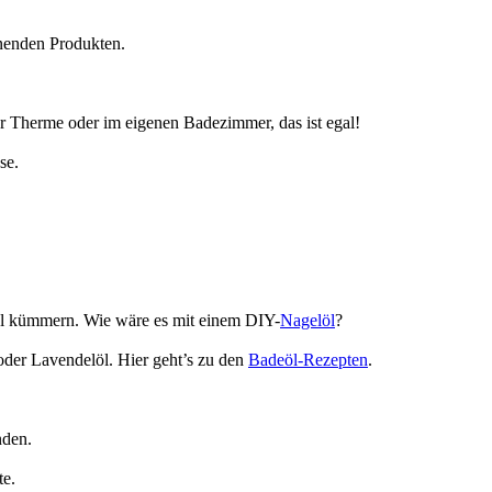
hnenden Produkten.
r Therme oder im eigenen Badezimmer, das ist egal!
se.
gel kümmern. Wie wäre es mit einem DIY-
Nagelöl
?
oder Lavendelöl. Hier geht’s zu den
Badeöl-Rezepten
.
nden.
te.