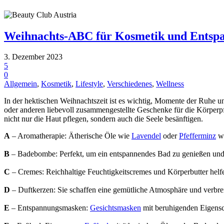
Weihnachts-ABC für Kosmetik und Entsp
3. Dezember 2023
5
0
Allgemein
,
Kosmetik
,
Lifestyle
,
Verschiedenes
,
Wellness
In der hektischen Weihnachtszeit ist es wichtig, Momente der Ruhe u
oder anderen liebevoll zusammengestellte Geschenke für die Körper
nicht nur die Haut pflegen, sondern auch die Seele besänftigen.
A
– Aromatherapie: Ätherische Öle wie
Lavendel
oder
Pfefferminz
we
B
– Badebombe: Perfekt, um ein entspannendes Bad zu genießen und 
C
– Cremes: Reichhaltige Feuchtigkeitscremes und Körperbutter helf
D
– Duftkerzen: Sie schaffen eine gemütliche Atmosphäre und verbrei
E
– Entspannungsmasken:
Gesichtsmasken
mit beruhigenden Eigensc