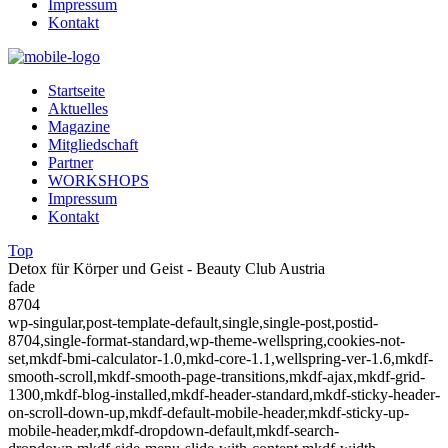
Impressum
Kontakt
Startseite
Aktuelles
Magazine
Mitgliedschaft
Partner
WORKSHOPS
Impressum
Kontakt
Top
Detox für Körper und Geist - Beauty Club Austria
fade
8704
wp-singular,post-template-default,single,single-post,postid-
8704,single-format-standard,wp-theme-wellspring,cookies-not-
set,mkdf-bmi-calculator-1.0,mkd-core-1.1,wellspring-ver-1.6,mkdf-
smooth-scroll,mkdf-smooth-page-transitions,mkdf-ajax,mkdf-grid-
1300,mkdf-blog-installed,mkdf-header-standard,mkdf-sticky-header-
on-scroll-down-up,mkdf-default-mobile-header,mkdf-sticky-up-
mobile-header,mkdf-dropdown-default,mkdf-search-