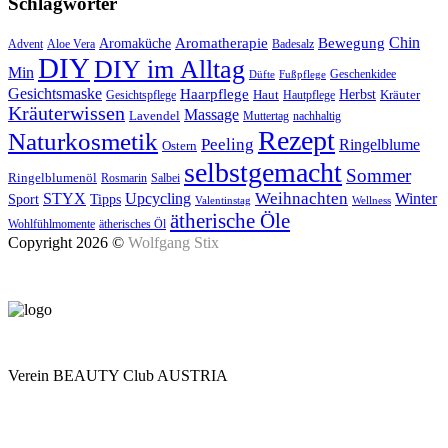
Schlagwörter
Aromatherapie
Chin
Bewegung
Aromaküche
Advent
Aloe Vera
Badesalz
DIY
DIY im Alltag
Min
Geschenkidee
Düfte
Fußpflege
Gesichtsmaske
Haarpflege
Herbst
Haut
Kräuter
Gesichtspflege
Hautpflege
Kräuterwissen
Massage
Lavendel
Muttertag
nachhaltig
Rezept
Naturkosmetik
Peeling
Ringelblume
Ostern
selbstgemacht
Sommer
Ringelblumenöl
Rosmarin
Salbei
Upcycling
Weihnachten
Winter
STYX
Tipps
Sport
Valentinstag
Wellness
ätherische Öle
Wohlfühlmomente
ätherisches Öl
Copyright 2026 ©
Wolfgang Stix
Verein BEAUTY Club AUSTRIA
Mo - Do 7.00 - 16.30, Fr 8.00 - 12.00, Sa und So geschlossen
0680 2423041