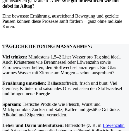
grundsätzlich ganz allein. Aber:
Wie gut unterstützen wir ihn
dabei im Alltag?
Eine bewusste Ernährung, ausreichend Bewegung und gezielte
Pausen können diese Prozesse sanft fördern – ganz ohne radikale
Kuren.
x
TÄGLICHE DETOXING-MASSNAHMEN:
Viel trinken:
Mindestens 1,5–2 Liter Wasser pro Tag sind ideal.
Auch Kräutertees wie Brennnessel oder Löwenzahn sowie
Zitronenwasser helfen, den Stoffwechsel anzuregen. Ein Glas
warmes Wasser mit Zitrone am Morgen – schon ausprobiert?
Ernährung umstellen:
Ballaststoffreich, frisch und bunt: Viel
Gemüse, Kräuter und saisonales Obst entlasten den Stoffwechsel
und bringen neue Energie.
Sparsam:
Tierische Produkte wie Fleisch, Wurst und
Milchprodukte; Zucker und Salz; Kaffee und gesüßte Getränke.
Alkohol und Zigaretten vermeiden.
Leber und Darm unterstützen:
Bitterstoffe (z. B. in
Löwenzahn
und Artischocken) regen die Leber an, während Ballaststoffe aus