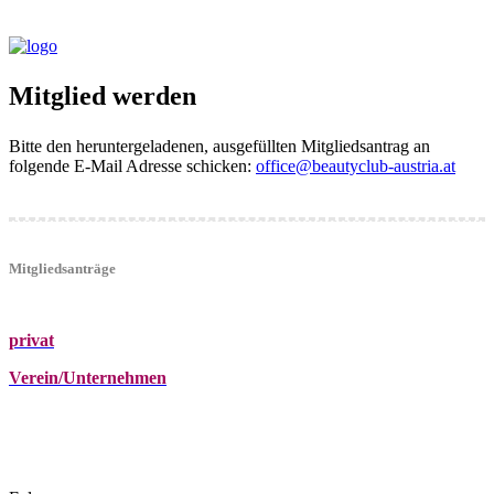
Mitglied werden
Bitte den heruntergeladenen, ausgefüllten Mitgliedsantrag an
folgende E-Mail Adresse schicken:
office@beautyclub-austria.at
Mitgliedsanträge
privat
Verein/Unternehmen
+43 (0)680 2423041
Am Kräutergarten 6, Ober-Grafendorf
office@beautyclub-austria.at