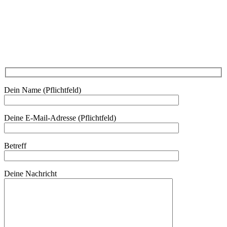
Am Kräutergarten 6, Ober-Grafendorf
Mitglied werden: mail@beautyclub-austria.at
Informationen: office@beautyclub-austria.at
Kontakt
Dein Name (Pflichtfeld)
Deine E-Mail-Adresse (Pflichtfeld)
Betreff
Deine Nachricht