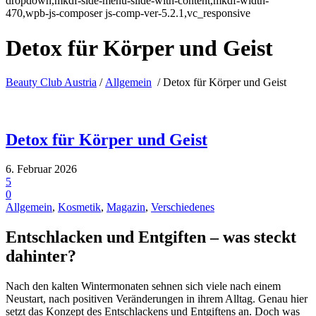
dropdown,mkdf-side-menu-slide-with-content,mkdf-width-
470,wpb-js-composer js-comp-ver-5.2.1,vc_responsive
Detox für Körper und Geist
Beauty Club Austria
/
Allgemein
/
Detox für Körper und Geist
Detox für Körper und Geist
6. Februar 2026
5
0
Allgemein
,
Kosmetik
,
Magazin
,
Verschiedenes
Entschlacken und Entgiften – was steckt
dahinter?
Nach den kalten Wintermonaten sehnen sich viele nach einem
Neustart, nach positiven Veränderungen in ihrem Alltag. Genau hier
setzt das Konzept des Entschlackens und Entgiftens an. Doch was