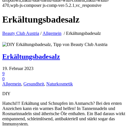
dropdown,mkdf-side-menu-slide-with-content,mkdf-width-
470,wpb-js-composer js-comp-ver-5.2.1,vc_responsive
Erkältungsbadesalz
Beauty Club Austria
/
Allgemein
/
Erkältungsbadesalz
Erkältungsbadesalz
19. Februar 2023
9
0
Allgemein
,
Gesundheit
,
Naturkosmetik
DIY
Hatschi!!! Erkältung und Schnupfen im Anmarsch? Bei den ersten
Anzeichen kann ein warmes Bad helfen! In Tannennadeln und
Rosmarinnadeln sind ätherische Öle enthalten. Ein Bad daraus wirkt
entspannend, schleimlösend, antibakteriell und stärkt sogar das
Immunsystem.