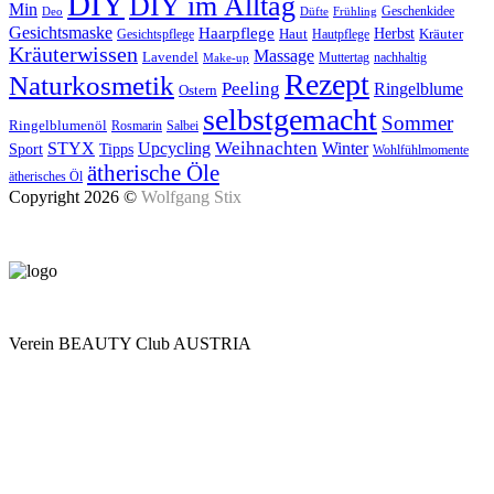
DIY
DIY im Alltag
Min
Geschenkidee
Deo
Düfte
Frühling
Gesichtsmaske
Haarpflege
Herbst
Haut
Kräuter
Gesichtspflege
Hautpflege
Kräuterwissen
Massage
Lavendel
Muttertag
nachhaltig
Make-up
Rezept
Naturkosmetik
Peeling
Ringelblume
Ostern
selbstgemacht
Sommer
Ringelblumenöl
Rosmarin
Salbei
Upcycling
Weihnachten
Winter
STYX
Tipps
Sport
Wohlfühlmomente
ätherische Öle
ätherisches Öl
Copyright 2026 ©
Wolfgang Stix
Verein BEAUTY Club AUSTRIA
Mo - Do 7.00 - 16.30, Fr 8.00 - 12.00, Sa und So geschlossen
0680 2423041
Am Kräutergarten 6, Ober-Grafendorf
Mitglied werden: mail@beautyclub-austria.at
Informationen: office@beautyclub-austria.at