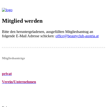
Mitglied werden
Bitte den heruntergeladenen, ausgefüllten Mitgliedsantrag an
folgende E-Mail Adresse schicken:
office@beautyclub-austria.at
Mitgliedsanträge
privat
Verein/Unternehmen
+43 (0)680 2423041
Am Kräutergarten 6, Ober-Grafendorf
office@beautyclub-austria.at