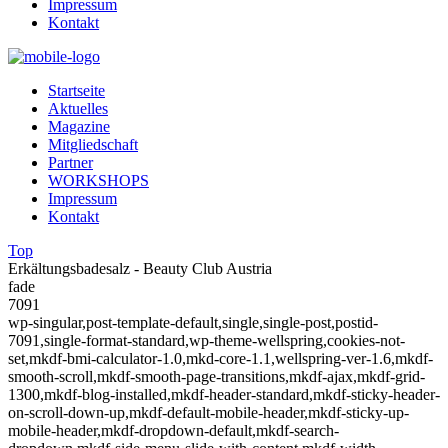
Impressum
Kontakt
Startseite
Aktuelles
Magazine
Mitgliedschaft
Partner
WORKSHOPS
Impressum
Kontakt
Top
Erkältungsbadesalz - Beauty Club Austria
fade
7091
wp-singular,post-template-default,single,single-post,postid-
7091,single-format-standard,wp-theme-wellspring,cookies-not-
set,mkdf-bmi-calculator-1.0,mkd-core-1.1,wellspring-ver-1.6,mkdf-
smooth-scroll,mkdf-smooth-page-transitions,mkdf-ajax,mkdf-grid-
1300,mkdf-blog-installed,mkdf-header-standard,mkdf-sticky-header-
on-scroll-down-up,mkdf-default-mobile-header,mkdf-sticky-up-
mobile-header,mkdf-dropdown-default,mkdf-search-