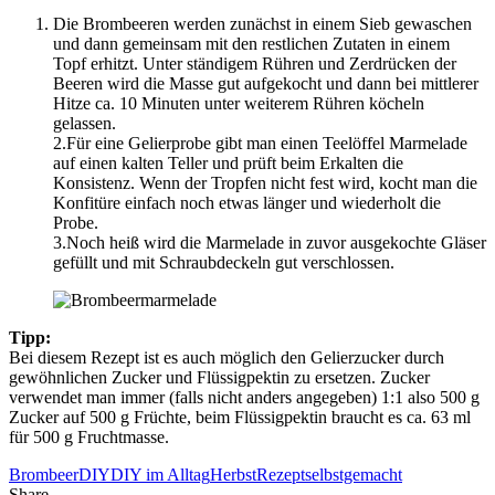
Die Brombeeren werden zunächst in einem Sieb gewaschen
und dann gemeinsam mit den restlichen Zutaten in einem
Topf erhitzt. Unter ständigem Rühren und Zerdrücken der
Beeren wird die Masse gut aufgekocht und dann bei mittlerer
Hitze ca. 10 Minuten unter weiterem Rühren köcheln
gelassen.
2.Für eine Gelierprobe gibt man einen Teelöffel Marmelade
auf einen kalten Teller und prüft beim Erkalten die
Konsistenz. Wenn der Tropfen nicht fest wird, kocht man die
Konfitüre einfach noch etwas länger und wiederholt die
Probe.
3.Noch heiß wird die Marmelade in zuvor ausgekochte Gläser
gefüllt und mit Schraubdeckeln gut verschlossen.
Tipp:
Bei diesem Rezept ist es auch möglich den Gelierzucker durch
gewöhnlichen Zucker und Flüssigpektin zu ersetzen. Zucker
verwendet man immer (falls nicht anders angegeben) 1:1 also 500 g
Zucker auf 500 g Früchte, beim Flüssigpektin braucht es ca. 63 ml
für 500 g Fruchtmasse.
Brombeer
DIY
DIY im Alltag
Herbst
Rezept
selbstgemacht
Share