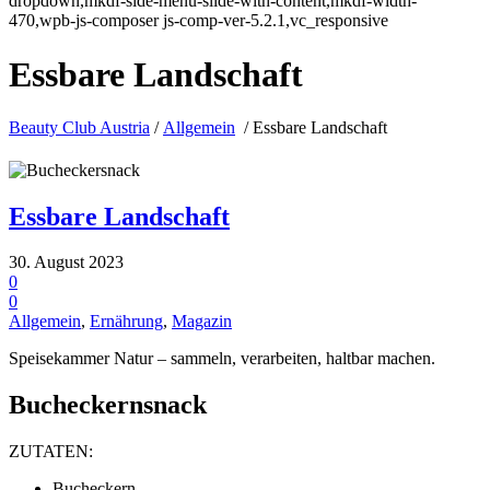
dropdown,mkdf-side-menu-slide-with-content,mkdf-width-
470,wpb-js-composer js-comp-ver-5.2.1,vc_responsive
Essbare Landschaft
Beauty Club Austria
/
Allgemein
/
Essbare Landschaft
Essbare Landschaft
30. August 2023
0
0
Allgemein
,
Ernährung
,
Magazin
Speisekammer Natur – sammeln, verarbeiten, haltbar machen.
Bucheckernsnack
ZUTATEN:
Bucheckern