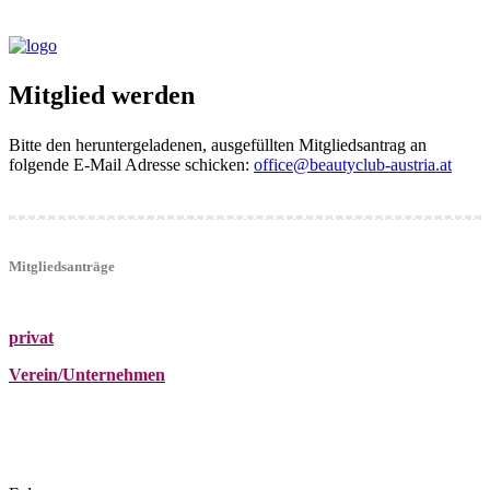
Mitglied werden
Bitte den heruntergeladenen, ausgefüllten Mitgliedsantrag an
folgende E-Mail Adresse schicken:
office@beautyclub-austria.at
Mitgliedsanträge
privat
Verein/Unternehmen
+43 (0)680 2423041
Am Kräutergarten 6, Ober-Grafendorf
office@beautyclub-austria.at