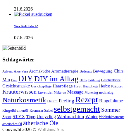
21.6.2026
Was läuft falsch?
07.6.2026
Schlagwörter
Aromatherapie
Chin
Bewegung
Aromaküche
Advent
Aloe Vera
Badesalz
DIY
DIY im Alltag
Min
Geschenkidee
Deo
Düfte
Frühling
Gesichtsmaske
Haarpflege
Herbst
Haut
Kräuter
Gesichtspflege
Hautpflege
Kräuterwissen
Massage
Lavendel
Muttertag
nachhaltig
Make-up
Rezept
Naturkosmetik
Peeling
Ringelblume
Ostern
selbstgemacht
Sommer
Ringelblumenöl
Rosmarin
Salbei
Upcycling
Weihnachten
Winter
STYX
Tipps
Sport
Wohlfühlmomente
ätherische Öle
ätherisches Öl
Copyright 2026 ©
Wolfgang Stix