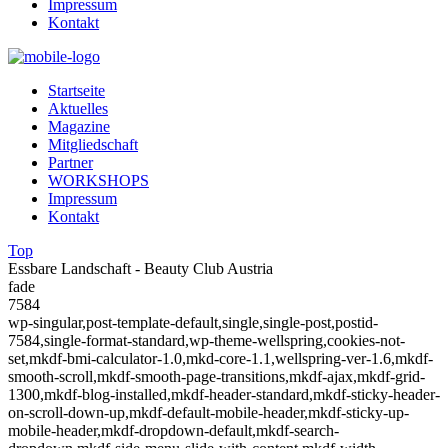
Impressum
Kontakt
Startseite
Aktuelles
Magazine
Mitgliedschaft
Partner
WORKSHOPS
Impressum
Kontakt
Top
Essbare Landschaft - Beauty Club Austria
fade
7584
wp-singular,post-template-default,single,single-post,postid-
7584,single-format-standard,wp-theme-wellspring,cookies-not-
set,mkdf-bmi-calculator-1.0,mkd-core-1.1,wellspring-ver-1.6,mkdf-
smooth-scroll,mkdf-smooth-page-transitions,mkdf-ajax,mkdf-grid-
1300,mkdf-blog-installed,mkdf-header-standard,mkdf-sticky-header-
on-scroll-down-up,mkdf-default-mobile-header,mkdf-sticky-up-
mobile-header,mkdf-dropdown-default,mkdf-search-