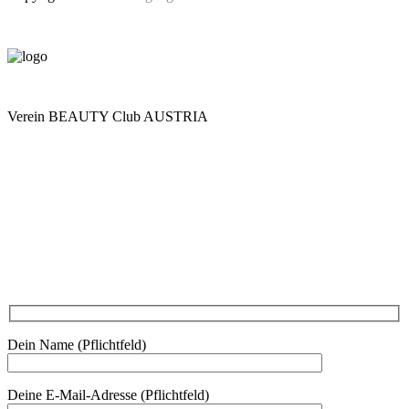
Verein BEAUTY Club AUSTRIA
Mo - Do 7.00 - 16.30, Fr 8.00 - 12.00, Sa und So geschlossen
0680 2423041
Am Kräutergarten 6, Ober-Grafendorf
Mitglied werden: mail@beautyclub-austria.at
Informationen: office@beautyclub-austria.at
Kontakt
Dein Name (Pflichtfeld)
Deine E-Mail-Adresse (Pflichtfeld)