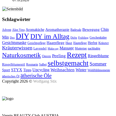
Schlagwörter
Aromatherapie
Chin
Bewegung
Aromaküche
Advent
Aloe Vera
Badesalz
DIY
DIY im Alltag
Min
Geschenkidee
Deo
Düfte
Frühling
Gesichtsmaske
Haarpflege
Herbst
Haut
Kräuter
Gesichtspflege
Hautpflege
Kräuterwissen
Massage
Lavendel
Muttertag
nachhaltig
Make-up
Rezept
Naturkosmetik
Peeling
Ringelblume
Ostern
selbstgemacht
Sommer
Ringelblumenöl
Rosmarin
Salbei
Upcycling
Weihnachten
Winter
STYX
Tipps
Sport
Wohlfühlmomente
ätherische Öle
ätherisches Öl
Copyright 2026 ©
Wolfgang Stix
Verein BEAUTY Club AUSTRIA