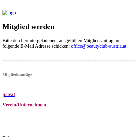
Mitglied werden
Bitte den heruntergeladenen, ausgefüllten Mitgliedsantrag an
folgende E-Mail Adresse schicken:
office@beautyclub-austria.at
Mitgliedsanträge
privat
Verein/Unternehmen
+43 (0)680 2423041
Am Kräutergarten 6, Ober-Grafendorf
office@beautyclub-austria.at