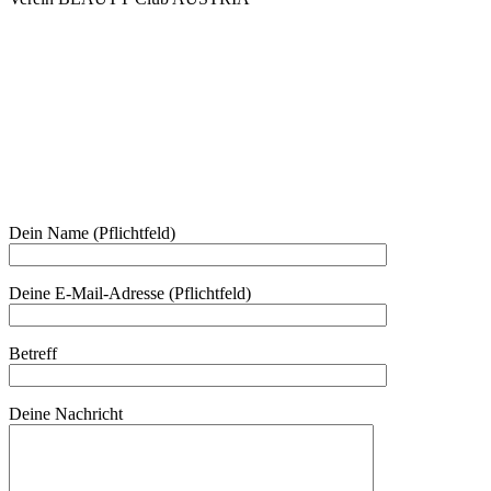
Mo - Do 7.00 - 16.30, Fr 8.00 - 12.00, Sa und So geschlossen
0680 2423041
Am Kräutergarten 6, Ober-Grafendorf
Mitglied werden: mail@beautyclub-austria.at
Informationen: office@beautyclub-austria.at
Kontakt
Dein Name (Pflichtfeld)
Deine E-Mail-Adresse (Pflichtfeld)
Betreff
Deine Nachricht