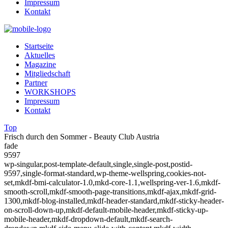
Impressum
Kontakt
Startseite
Aktuelles
Magazine
Mitgliedschaft
Partner
WORKSHOPS
Impressum
Kontakt
Top
Frisch durch den Sommer - Beauty Club Austria
fade
9597
wp-singular,post-template-default,single,single-post,postid-
9597,single-format-standard,wp-theme-wellspring,cookies-not-
set,mkdf-bmi-calculator-1.0,mkd-core-1.1,wellspring-ver-1.6,mkdf-
smooth-scroll,mkdf-smooth-page-transitions,mkdf-ajax,mkdf-grid-
1300,mkdf-blog-installed,mkdf-header-standard,mkdf-sticky-header-
on-scroll-down-up,mkdf-default-mobile-header,mkdf-sticky-up-
mobile-header,mkdf-dropdown-default,mkdf-search-