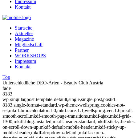
Impressum
Kontakt
Startseite
Aktuelles
Magazine
Mitgliedschaft
Partner
WORKSHOPS
Impressum
Kontakt
Top
Unterschiedliche DEO-Arten - Beauty Club Austria
fade
8183
wp-singular,post-template-default,single,single-post,postid-
8183,single-format-standard,wp-theme-wellspring,cookies-not-
set,mkdf-bmi-calculator-1.0,mkd-core-1.1,wellspring-ver-1.6,mkdf-
smooth-scroll,mkdf-smooth-page-transitions,mkdf-ajax,mkdf-grid-
1300,mkdf-blog-installed,mkdf-header-standard,mkdf-sticky-header-
on-scroll-down-up,mkdf-default-mobile-header,mkdf-sticky-up-
mobile-header,mkdf-dropdown-default,mkdf-search-