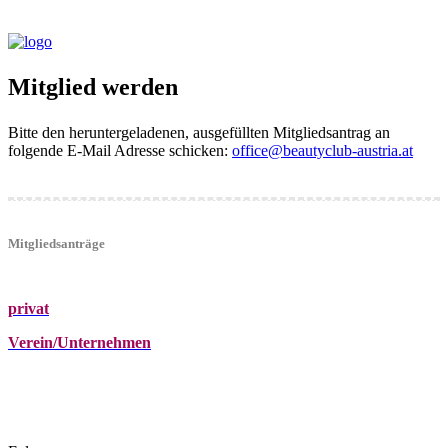
Mitglied werden
Bitte den heruntergeladenen, ausgefüllten Mitgliedsantrag an
folgende E-Mail Adresse schicken:
office@beautyclub-austria.at
Mitgliedsanträge
privat
Verein/Unternehmen
+43 (0)680 2423041
Am Kräutergarten 6, Ober-Grafendorf
office@beautyclub-austria.at