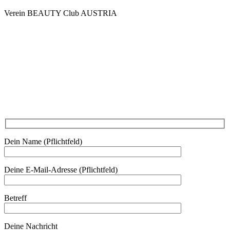
Verein BEAUTY Club AUSTRIA
Mo - Do 7.00 - 16.30, Fr 8.00 - 12.00, Sa und So geschlossen
0680 2423041
Am Kräutergarten 6, Ober-Grafendorf
Mitglied werden: mail@beautyclub-austria.at
Informationen: office@beautyclub-austria.at
Kontakt
Dein Name (Pflichtfeld)
Deine E-Mail-Adresse (Pflichtfeld)
Betreff
Deine Nachricht