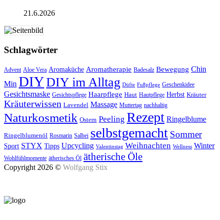
21.6.2026
Schlagwörter
Aromatherapie
Chin
Bewegung
Aromaküche
Advent
Aloe Vera
Badesalz
DIY
DIY im Alltag
Min
Geschenkidee
Düfte
Fußpflege
Gesichtsmaske
Haarpflege
Herbst
Haut
Kräuter
Gesichtspflege
Hautpflege
Kräuterwissen
Massage
Lavendel
Muttertag
nachhaltig
Rezept
Naturkosmetik
Peeling
Ringelblume
Ostern
selbstgemacht
Sommer
Ringelblumenöl
Rosmarin
Salbei
Upcycling
Weihnachten
Winter
STYX
Tipps
Sport
Valentinstag
Wellness
ätherische Öle
Wohlfühlmomente
ätherisches Öl
Copyright 2026 ©
Wolfgang Stix