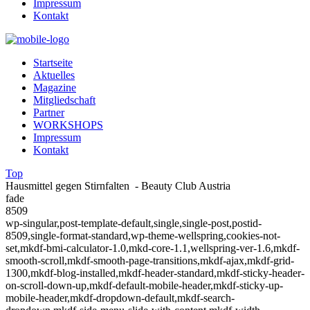
Impressum
Kontakt
Startseite
Aktuelles
Magazine
Mitgliedschaft
Partner
WORKSHOPS
Impressum
Kontakt
Top
Hausmittel gegen Stirnfalten - Beauty Club Austria
fade
8509
wp-singular,post-template-default,single,single-post,postid-
8509,single-format-standard,wp-theme-wellspring,cookies-not-
set,mkdf-bmi-calculator-1.0,mkd-core-1.1,wellspring-ver-1.6,mkdf-
smooth-scroll,mkdf-smooth-page-transitions,mkdf-ajax,mkdf-grid-
1300,mkdf-blog-installed,mkdf-header-standard,mkdf-sticky-header-
on-scroll-down-up,mkdf-default-mobile-header,mkdf-sticky-up-
mobile-header,mkdf-dropdown-default,mkdf-search-