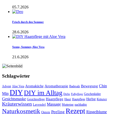
05.7.2026
Frisch durch den Sommer
28.6.2026
Sonne, Sommer, Aloe Vera
21.6.2026
Schlagwörter
Aromatherapie
Chin
Bewegung
Aromaküche
Advent
Aloe Vera
Badesalz
DIY
DIY im Alltag
Min
Geschenkidee
Düfte
Fußpflege
Gesichtsmaske
Haarpflege
Herbst
Haut
Kräuter
Gesichtspflege
Hautpflege
Kräuterwissen
Massage
Lavendel
Muttertag
nachhaltig
Rezept
Naturkosmetik
Peeling
Ringelblume
Ostern