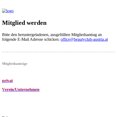
Mitglied werden
Bitte den heruntergeladenen, ausgefüllten Mitgliedsantrag an
folgende E-Mail Adresse schicken:
office@beautyclub-austria.at
Mitgliedsanträge
privat
Verein/Unternehmen
+43 (0)680 2423041
Am Kräutergarten 6, Ober-Grafendorf
office@beautyclub-austria.at