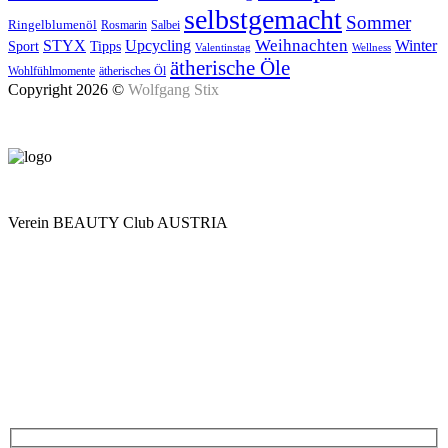
selbstgemacht
Sommer
Ringelblumenöl
Rosmarin
Salbei
Upcycling
Weihnachten
Winter
STYX
Tipps
Sport
Valentinstag
Wellness
ätherische Öle
Wohlfühlmomente
ätherisches Öl
Copyright 2026 ©
Wolfgang Stix
Verein BEAUTY Club AUSTRIA
Mo - Do 7.00 - 16.30, Fr 8.00 - 12.00, Sa und So geschlossen
0680 2423041
Am Kräutergarten 6, Ober-Grafendorf
Mitglied werden: mail@beautyclub-austria.at
Informationen: office@beautyclub-austria.at
Kontakt