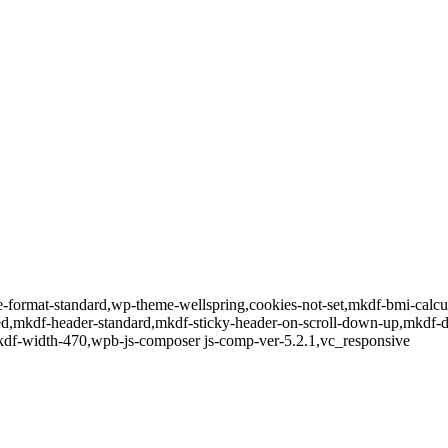
gle-format-standard,wp-theme-wellspring,cookies-not-set,mkdf-bmi-calc
led,mkdf-header-standard,mkdf-sticky-header-on-scroll-down-up,mkdf-
kdf-width-470,wpb-js-composer js-comp-ver-5.2.1,vc_responsive