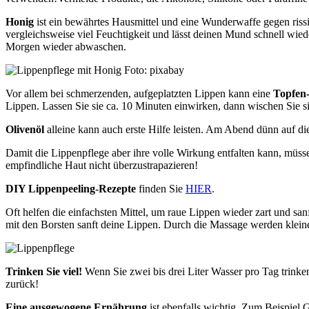
Honig
ist ein bewährtes Hausmittel und eine Wunderwaffe gegen riss
vergleichsweise viel Feuchtigkeit und lässt deinen Mund schnell wie
Morgen wieder abwaschen.
Vor allem bei schmerzenden, aufgeplatzten Lippen kann eine
Topfen
Lippen. Lassen Sie sie ca. 10 Minuten einwirken, dann wischen Sie si
Olivenöl
alleine kann auch erste Hilfe leisten. Am Abend dünn auf di
Damit die Lippenpflege aber ihre volle Wirkung entfalten kann, müss
empfindliche Haut nicht überzustrapazieren!
DIY Lippenpeeling-Rezepte
finden Sie
HIER
.
Oft helfen die einfachsten Mittel, um raue Lippen wieder zart und sa
mit den Borsten sanft deine Lippen. Durch die Massage werden klein
Trinken Sie viel!
Wenn Sie zwei bis drei Liter Wasser pro Tag trin
zurück!
Eine ausgewogene Ernährung
ist ebenfalls wichtig. Zum Beispiel G