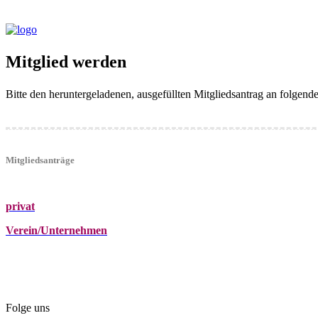
Mitglied werden
Bitte den heruntergeladenen, ausgefüllten Mitgliedsantrag an folgen
Mitgliedsanträge
privat
Verein/Unternehmen
+43 (0)680 2423041
Am Kräutergarten 6, Ober-Grafendorf
office@beautyclub-austria.at
Folge uns