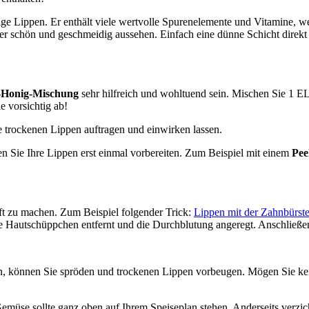
ige Lippen. Er enthält viele wertvolle Spurenelemente und Vitamine, w
der schön und geschmeidig aussehen. Einfach eine dünne Schicht direkt
-Honig-Mischung
sehr hilfreich und wohltuend sein. Mischen Sie 1 E
e vorsichtig ab!
e trockenen Lippen auftragen und einwirken lassen.
en Sie Ihre Lippen erst einmal vorbereiten. Zum Beispiel mit einem
Pee
nft zu machen. Zum Beispiel folgender Trick:
Lippen mit der Zahnbürst
e Hautschüppchen entfernt und die Durchblutung angeregt. Anschließen
ken, können Sie spröden und trockenen Lippen vorbeugen. Mögen Sie k
emüse sollte ganz oben auf Ihrem Speiseplan stehen. Anderseits verzicht