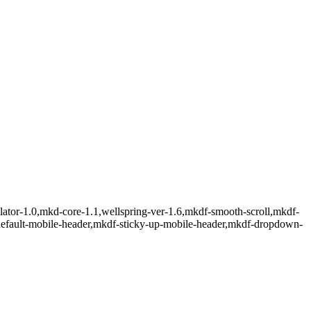
ulator-1.0,mkd-core-1.1,wellspring-ver-1.6,mkdf-smooth-scroll,mkdf-
default-mobile-header,mkdf-sticky-up-mobile-header,mkdf-dropdown-