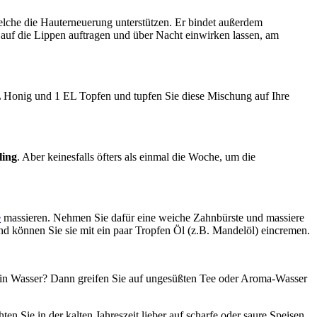
elche die Hauterneuerung unterstützen. Er bindet außerdem
 auf die Lippen auftragen und über Nacht einwirken lassen, am
L Honig und 1 EL Topfen und tupfen Sie diese Mischung auf Ihre
ling
. Aber keinesfalls öfters als einmal die Woche, um die
e
massieren. Nehmen Sie dafür eine weiche Zahnbürste und massiere
d können Sie sie mit ein paar Tropfen Öl (z.B. Mandelöl) eincremen.
ein Wasser? Dann greifen Sie auf ungesüßten Tee oder Aroma-Wasser
en Sie in der kalten Jahreszeit lieber auf scharfe oder saure Speisen,