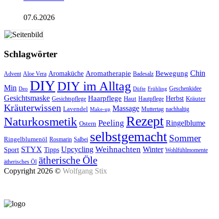
07.6.2026
Schlagwörter
Aromatherapie
Chin
Bewegung
Aromaküche
Advent
Aloe Vera
Badesalz
DIY
DIY im Alltag
Min
Geschenkidee
Deo
Düfte
Frühling
Gesichtsmaske
Haarpflege
Herbst
Haut
Kräuter
Gesichtspflege
Hautpflege
Kräuterwissen
Massage
Lavendel
Muttertag
nachhaltig
Make-up
Rezept
Naturkosmetik
Peeling
Ringelblume
Ostern
selbstgemacht
Sommer
Ringelblumenöl
Rosmarin
Salbei
Upcycling
Weihnachten
Winter
STYX
Tipps
Sport
Wohlfühlmomente
ätherische Öle
ätherisches Öl
Copyright 2026 ©
Wolfgang Stix