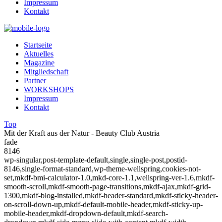
Impressum
Kontakt
Startseite
Aktuelles
Magazine
Mitgliedschaft
Partner
WORKSHOPS
Impressum
Kontakt
Top
Mit der Kraft aus der Natur - Beauty Club Austria
fade
8146
wp-singular,post-template-default,single,single-post,postid-
8146,single-format-standard,wp-theme-wellspring,cookies-not-
set,mkdf-bmi-calculator-1.0,mkd-core-1.1,wellspring-ver-1.6,mkdf-
smooth-scroll,mkdf-smooth-page-transitions,mkdf-ajax,mkdf-grid-
1300,mkdf-blog-installed,mkdf-header-standard,mkdf-sticky-header-
on-scroll-down-up,mkdf-default-mobile-header,mkdf-sticky-up-
mobile-header,mkdf-dropdown-default,mkdf-search-