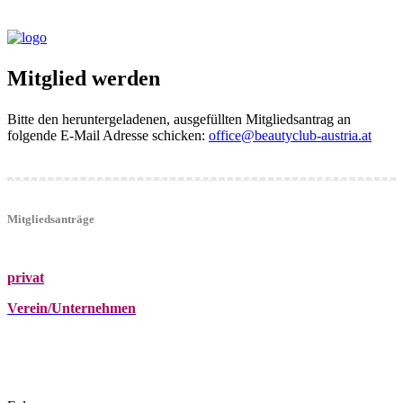
Mitglied werden
Bitte den heruntergeladenen, ausgefüllten Mitgliedsantrag an
folgende E-Mail Adresse schicken:
office@beautyclub-austria.at
Mitgliedsanträge
privat
Verein/Unternehmen
+43 (0)680 2423041
Am Kräutergarten 6, Ober-Grafendorf
office@beautyclub-austria.at