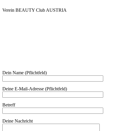
Verein BEAUTY Club AUSTRIA
Mo - Do 7.00 - 16.30, Fr 8.00 - 12.00, Sa und So geschlossen
0680 2423041
Am Kräutergarten 6, Ober-Grafendorf
Mitglied werden: mail@beautyclub-austria.at
Informationen: office@beautyclub-austria.at
Kontakt
Dein Name (Pflichtfeld)
Deine E-Mail-Adresse (Pflichtfeld)
Betreff
Deine Nachricht