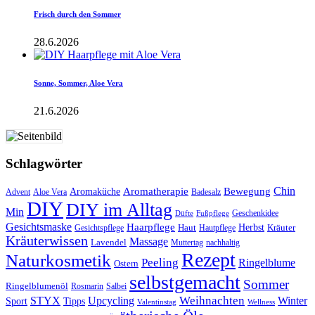
Frisch durch den Sommer
28.6.2026
Sonne, Sommer, Aloe Vera
21.6.2026
Schlagwörter
Aromatherapie
Chin
Bewegung
Aromaküche
Advent
Aloe Vera
Badesalz
DIY
DIY im Alltag
Min
Geschenkidee
Düfte
Fußpflege
Gesichtsmaske
Haarpflege
Herbst
Haut
Kräuter
Gesichtspflege
Hautpflege
Kräuterwissen
Massage
Lavendel
Muttertag
nachhaltig
Rezept
Naturkosmetik
Peeling
Ringelblume
Ostern
selbstgemacht
Sommer
Ringelblumenöl
Rosmarin
Salbei
Upcycling
Weihnachten
Winter
STYX
Tipps
Sport
Valentinstag
Wellness