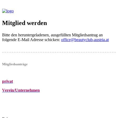
Mitglied werden
Bitte den heruntergeladenen, ausgefüllten Mitgliedsantrag an
folgende E-Mail Adresse schicken:
office@beautyclub-austria.at
Mitgliedsanträge
privat
Verein/Unternehmen
+43 (0)680 2423041
Am Kräutergarten 6, Ober-Grafendorf
office@beautyclub-austria.at