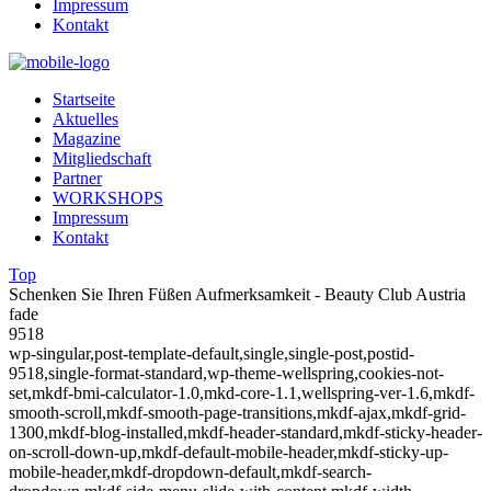
Impressum
Kontakt
Startseite
Aktuelles
Magazine
Mitgliedschaft
Partner
WORKSHOPS
Impressum
Kontakt
Top
Schenken Sie Ihren Füßen Aufmerksamkeit - Beauty Club Austria
fade
9518
wp-singular,post-template-default,single,single-post,postid-
9518,single-format-standard,wp-theme-wellspring,cookies-not-
set,mkdf-bmi-calculator-1.0,mkd-core-1.1,wellspring-ver-1.6,mkdf-
smooth-scroll,mkdf-smooth-page-transitions,mkdf-ajax,mkdf-grid-
1300,mkdf-blog-installed,mkdf-header-standard,mkdf-sticky-header-
on-scroll-down-up,mkdf-default-mobile-header,mkdf-sticky-up-
mobile-header,mkdf-dropdown-default,mkdf-search-