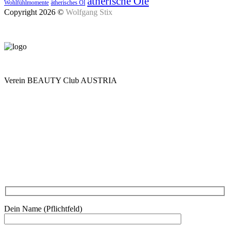
ätherische Öle
Wohlfühlmomente
ätherisches Öl
Copyright 2026 ©
Wolfgang Stix
Verein BEAUTY Club AUSTRIA
Mo - Do 7.00 - 16.30, Fr 8.00 - 12.00, Sa und So geschlossen
0680 2423041
Am Kräutergarten 6, Ober-Grafendorf
Mitglied werden: mail@beautyclub-austria.at
Informationen: office@beautyclub-austria.at
Kontakt
Dein Name (Pflichtfeld)