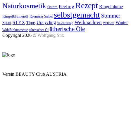
Rezept
Naturkosmetik
Peeling
Ringelblume
Ostern
selbstgemacht
Sommer
Ringelblumenöl
Rosmarin
Salbei
Upcycling
Weihnachten
Winter
STYX
Tipps
Sport
Valentinstag
Wellness
ätherische Öle
Wohlfühlmomente
ätherisches Öl
Copyright 2026 ©
Wolfgang Stix
Verein BEAUTY Club AUSTRIA
Mo - Do 7.00 - 16.30, Fr 8.00 - 12.00, Sa und So geschlossen
0680 2423041
Am Kräutergarten 6, Ober-Grafendorf
Mitglied werden: mail@beautyclub-austria.at
Informationen: office@beautyclub-austria.at
Kontakt