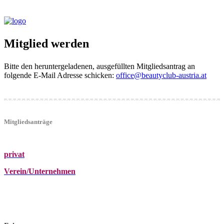
Mitglied werden
Bitte den heruntergeladenen, ausgefüllten Mitgliedsantrag an
folgende E-Mail Adresse schicken:
office@beautyclub-austria.at
Mitgliedsanträge
privat
Verein/Unternehmen
+43 (0)680 2423041
Am Kräutergarten 6, Ober-Grafendorf
office@beautyclub-austria.at