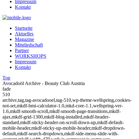
Impressum
Kontakt
Startseite
Aktuelles
Magazine
Mitgliedschaft
Partner
WORKSHOPS
Impressum
Kontakt
Top
Avocadoöl Archive - Beauty Club Austria
fade
510
archive,tag,tag-avocadooel,tag-510,wp-theme-wellspring,cookies-
not-set,mkdf-bmi-calculator-1.0,mkd-core-1.1,wellspring-ver-
1.6,mkdf-smooth-scroll,mkdf-smooth-page-transitions,mkdf-
ajax,mkdf-grid-1300,mkdf-blog-installed,mkdf-header-
standard,mkdf-sticky-header-on-scroll-down-up,mkdf-default-
mobile-header,mkdf-sticky-up-mobile-header,mkdf-dropdown-
default,mkdf-search-dropdown,mkdf-side-menu-slide-with-