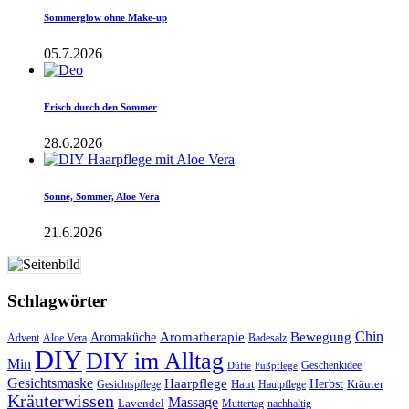
Sommerglow ohne Make-up
05.7.2026
Frisch durch den Sommer
28.6.2026
Sonne, Sommer, Aloe Vera
21.6.2026
Schlagwörter
Aromatherapie
Chin
Bewegung
Aromaküche
Advent
Aloe Vera
Badesalz
DIY
DIY im Alltag
Min
Geschenkidee
Düfte
Fußpflege
Gesichtsmaske
Haarpflege
Herbst
Haut
Kräuter
Gesichtspflege
Hautpflege
Kräuterwissen
Massage
Lavendel
Muttertag
nachhaltig