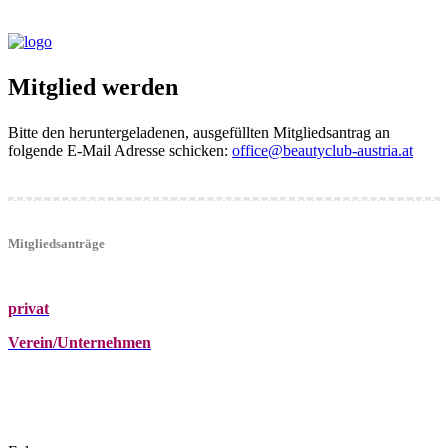
Mitglied werden
Bitte den heruntergeladenen, ausgefüllten Mitgliedsantrag an
folgende E-Mail Adresse schicken:
office@beautyclub-austria.at
Mitgliedsanträge
privat
Verein/Unternehmen
+43 (0)680 2423041
Am Kräutergarten 6, Ober-Grafendorf
office@beautyclub-austria.at