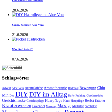
Frisch durch den Sommer
28.6.2026
Sonne, Sommer, Aloe Vera
21.6.2026
Was läuft falsch?
07.6.2026
Schlagwörter
Aromatherapie
Chin
Bewegung
Aromaküche
Advent
Aloe Vera
Badesalz
DIY
DIY im Alltag
Min
Geschenkidee
Deo
Düfte
Frühling
Gesichtsmaske
Haarpflege
Herbst
Haut
Kräuter
Gesichtspflege
Hautpflege
Kräuterwissen
Massage
Lavendel
Muttertag
nachhaltig
Make-up