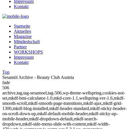
Impressum
Kontakt
Startseite
Aktuelles
Magazine
Mitgliedschaft
Partner
WORKSHOPS
Impressum
Kontakt
Top
Sesamöl Archive - Beauty Club Austria
fade
506
archive,tag,tag-sesamoel,tag-506,wp-theme-wellspring,cookies-not-
set,mkdf-bmi-calculator-1.0,mkd-core-1.1,wellspring-ver-1.6,mkdf-
smooth-scroll,mkdf-smooth-page-transitions,mkdf-ajax,mkdf-grid-
1300,mkdf-blog-installed,mkdf-header-standard,mkdf-sticky-header-
on-scroll-down-up,mkdf-default-mobile-header,mkdf-sticky-up-
mobile-header,mkdf-dropdown-default,mkdf-search-
dropdown,mkdf-side-menu-slide-with-content,mkdf-width-