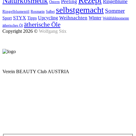
Rezept
Naturkosmetik
Peeling
Ringelblume
Ostern
selbstgemacht
Sommer
Ringelblumenöl
Rosmarin
Salbei
Upcycling
Weihnachten
Winter
STYX
Tipps
Sport
Wohlfühlmomente
ätherische Öle
ätherisches Öl
Copyright 2026 ©
Wolfgang Stix
Verein BEAUTY Club AUSTRIA
Mo - Do 7.00 - 16.30, Fr 8.00 - 12.00, Sa und So geschlossen
0680 2423041
Am Kräutergarten 6, Ober-Grafendorf
Mitglied werden: mail@beautyclub-austria.at
Informationen: office@beautyclub-austria.at
Kontakt