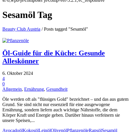
470,wpb-js-composer js-comp-ver-5.2.1,vc_responsive
Sesamöl Tag
Beauty Club Austria
/
Posts tagged "Sesamöl"
Öl-Guide für die Küche: Gesunde
Alleskönner
6. Oktober 2024
4
0
Allgemein
,
Ernährung
,
Gesundheit
Öle werden oft als "flüssiges Gold" bezeichnet – und das aus gutem
Grund. Sie sind nicht nur essenziell für eine ausgewogene
Ernährung, sondern liefern auch wichtige Nährstoffe, die dem
Körper Kraft und Energie geben. Darüber hinaus verfeinern sie
unsere Speisen,...
Avocadoöl
Kokosöl
Leinöl
Olivenöl
Pflanzenöle
Rapsöl
Sesamöl