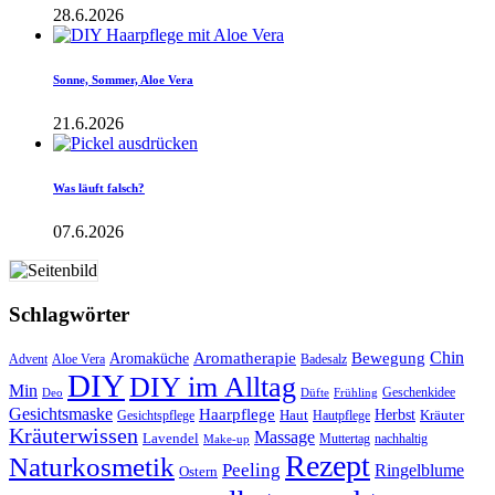
28.6.2026
Sonne, Sommer, Aloe Vera
21.6.2026
Was läuft falsch?
07.6.2026
Schlagwörter
Aromatherapie
Chin
Bewegung
Aromaküche
Advent
Aloe Vera
Badesalz
DIY
DIY im Alltag
Min
Geschenkidee
Deo
Düfte
Frühling
Gesichtsmaske
Haarpflege
Herbst
Haut
Kräuter
Gesichtspflege
Hautpflege
Kräuterwissen
Massage
Lavendel
Muttertag
nachhaltig
Make-up
Rezept
Naturkosmetik
Peeling
Ringelblume
Ostern