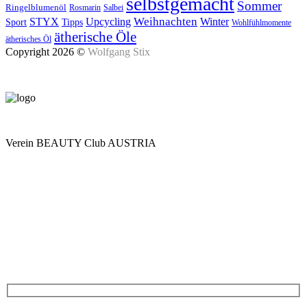
selbstgemacht
Sommer
Ringelblumenöl
Rosmarin
Salbei
Upcycling
Weihnachten
Winter
STYX
Tipps
Sport
Wohlfühlmomente
ätherische Öle
ätherisches Öl
Copyright 2026 ©
Wolfgang Stix
Verein BEAUTY Club AUSTRIA
Mo - Do 7.00 - 16.30, Fr 8.00 - 12.00, Sa und So geschlossen
0680 2423041
Am Kräutergarten 6, Ober-Grafendorf
Mitglied werden: mail@beautyclub-austria.at
Informationen: office@beautyclub-austria.at
Kontakt