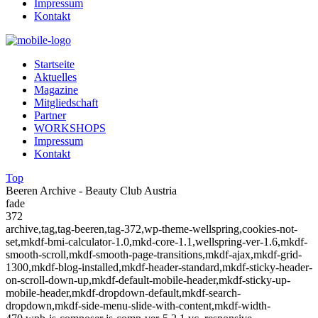
Impressum
Kontakt
Startseite
Aktuelles
Magazine
Mitgliedschaft
Partner
WORKSHOPS
Impressum
Kontakt
Top
Beeren Archive - Beauty Club Austria
fade
372
archive,tag,tag-beeren,tag-372,wp-theme-wellspring,cookies-not-
set,mkdf-bmi-calculator-1.0,mkd-core-1.1,wellspring-ver-1.6,mkdf-
smooth-scroll,mkdf-smooth-page-transitions,mkdf-ajax,mkdf-grid-
1300,mkdf-blog-installed,mkdf-header-standard,mkdf-sticky-header-
on-scroll-down-up,mkdf-default-mobile-header,mkdf-sticky-up-
mobile-header,mkdf-dropdown-default,mkdf-search-
dropdown,mkdf-side-menu-slide-with-content,mkdf-width-