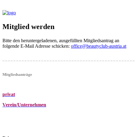
Mitglied werden
Bitte den heruntergeladenen, ausgefüllten Mitgliedsantrag an
folgende E-Mail Adresse schicken:
office@beautyclub-austria.at
Mitgliedsanträge
privat
Verein/Unternehmen
+43 (0)680 2423041
Am Kräutergarten 6, Ober-Grafendorf
office@beautyclub-austria.at