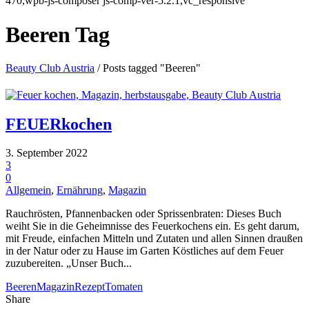
470,wpb-js-composer js-comp-ver-5.2.1,vc_responsive
Beeren Tag
Beauty Club Austria
/
Posts tagged "Beeren"
FEUERkochen
3. September 2022
3
0
Allgemein
,
Ernährung
,
Magazin
Rauchrösten, Pfannenbacken oder Sprissenbraten: Dieses Buch
weiht Sie in die Geheimnisse des Feuerkochens ein. Es geht darum,
mit Freude, einfachen Mitteln und Zutaten und allen Sinnen draußen
in der Natur oder zu Hause im Garten Köstliches auf dem Feuer
zuzubereiten. „Unser Buch...
Beeren
Magazin
Rezept
Tomaten
Share