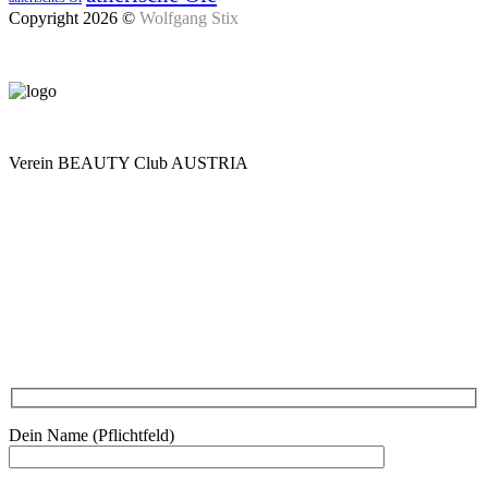
Copyright 2026 ©
Wolfgang Stix
Verein BEAUTY Club AUSTRIA
Mo - Do 7.00 - 16.30, Fr 8.00 - 12.00, Sa und So geschlossen
0680 2423041
Am Kräutergarten 6, Ober-Grafendorf
Mitglied werden: mail@beautyclub-austria.at
Informationen: office@beautyclub-austria.at
Kontakt
Dein Name (Pflichtfeld)