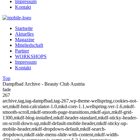
Impressum
Kontakt
Startseite
Aktuelles
Magazine
Mitgliedschaft
Partner
WORKSHOPS
Impressum
Kontakt
Top
Dampfbad Archive - Beauty Club Austria
fade
267
archive,tag,tag-dampfbad,tag-267,wp-theme-wellspring,cookies-not-
set,mkdf-bmi-calculator-1.0,mkd-core-1.1,wellspring-ver-1.6,mkdf-
smooth-scroll,mkdf-smooth-page-transitions,mkdf-ajax,mkdf-grid-
1300,mkdf-blog-installed,mkdf-header-standard,mkdf-sticky-header-
on-scroll-down-up,mkdf-default-mobile-header,mkdf-sticky-up-
mobile-header,mkdf-dropdown-default,mkdf-search-
dropdown,mkdf-side-menu-slide-with-content,mkdf-width-