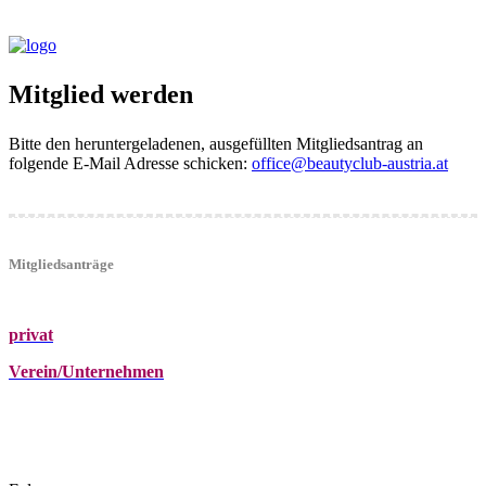
Mitglied werden
Bitte den heruntergeladenen, ausgefüllten Mitgliedsantrag an
folgende E-Mail Adresse schicken:
office@beautyclub-austria.at
Mitgliedsanträge
privat
Verein/Unternehmen
+43 (0)680 2423041
Am Kräutergarten 6, Ober-Grafendorf
office@beautyclub-austria.at