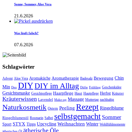
Sonne, Sommer, Aloe Vera
21.6.2026
Was läuft falsch?
07.6.2026
Schlagwörter
Aromatherapie
Chin
Bewegung
Aromaküche
Advent
Aloe Vera
Badesalz
DIY
DIY im Alltag
Min
Geschenkidee
Deo
Düfte
Frühling
Gesichtsmaske
Haarpflege
Herbst
Haut
Kräuter
Gesichtspflege
Hautpflege
Kräuterwissen
Massage
Lavendel
Muttertag
nachhaltig
Make-up
Rezept
Naturkosmetik
Peeling
Ringelblume
Ostern
selbstgemacht
Sommer
Ringelblumenöl
Rosmarin
Salbei
Upcycling
Weihnachten
Winter
STYX
Tipps
Sport
Wohlfühlmomente
ätherische Öle
ätherisches Öl