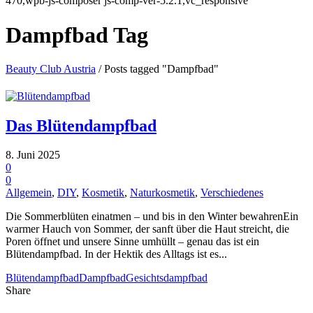
470,wpb-js-composer js-comp-ver-5.2.1,vc_responsive
Dampfbad Tag
Beauty Club Austria
/
Posts tagged "Dampfbad"
Das Blütendampfbad
8. Juni 2025
0
0
Allgemein
,
DIY
,
Kosmetik
,
Naturkosmetik
,
Verschiedenes
Die Sommerblüten einatmen – und bis in den Winter bewahrenEin
warmer Hauch von Sommer, der sanft über die Haut streicht, die
Poren öffnet und unsere Sinne umhüllt – genau das ist ein
Blütendampfbad. In der Hektik des Alltags ist es...
Blütendampfbad
Dampfbad
Gesichtsdampfbad
Share