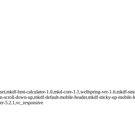
-set,mkdf-bmi-calculator-1.0,mkd-core-1.1,wellspring-ver-1.6,mkdf-smo
-on-scroll-down-up,mkdf-default-mobile-header,mkdf-sticky-up-mobile
er-5.2.1,vc_responsive