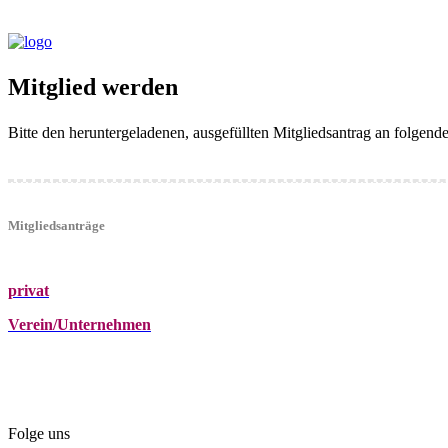
Mitglied werden
Bitte den heruntergeladenen, ausgefüllten Mitgliedsantrag an folgen
Mitgliedsanträge
privat
Verein/Unternehmen
+43 (0)680 2423041
Am Kräutergarten 6, Ober-Grafendorf
office@beautyclub-austria.at
Folge uns