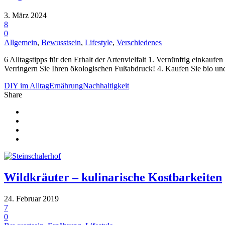
3. März 2024
8
0
Allgemein
,
Bewusstsein
,
Lifestyle
,
Verschiedenes
6 Alltagstipps für den Erhalt der Artenvielfalt 1. Vernünftig einkau
Verringern Sie Ihren ökologischen Fußabdruck! 4. Kaufen Sie bio und 
DIY im Alltag
Ernährung
Nachhaltigkeit
Share
Wildkräuter – kulinarische Kostbarkeiten
24. Februar 2019
7
0