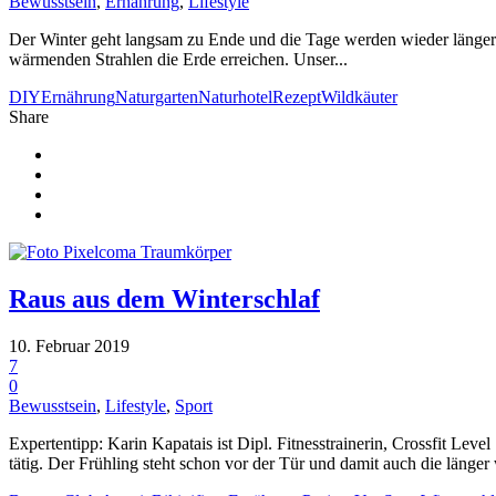
Bewusstsein
,
Ernährung
,
Lifestyle
Der Winter geht langsam zu Ende und die Tage werden wieder länger. 
wärmenden Strahlen die Erde erreichen. Unser...
DIY
Ernährung
Naturgarten
Naturhotel
Rezept
Wildkäuter
Share
Raus aus dem Winterschlaf
10. Februar 2019
7
0
Bewusstsein
,
Lifestyle
,
Sport
Expertentipp: Karin Kapatais ist Dipl. Fitnesstrainerin, Crossfit Le
tätig. Der Frühling steht schon vor der Tür und damit auch die länger