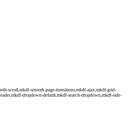
oth-scroll,mkdf-smooth-page-transitions,mkdf-ajax,mkdf-grid-
-header,mkdf-dropdown-default,mkdf-search-dropdown,mkdf-side-