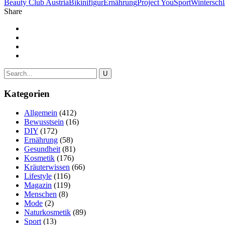
Beauty Club Austria
Bikinifigur
Ernährung
Project You
Sport
Winterschl
Share
Kategorien
Allgemein
(412)
Bewusstsein
(16)
DIY
(172)
Ernährung
(58)
Gesundheit
(81)
Kosmetik
(176)
Kräuterwissen
(66)
Lifestyle
(116)
Magazin
(119)
Menschen
(8)
Mode
(2)
Naturkosmetik
(89)
Sport
(13)