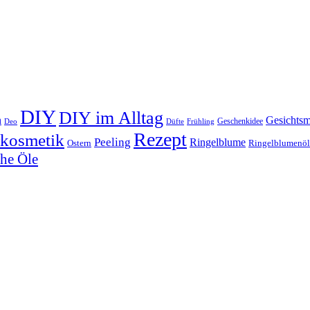
DIY
DIY im Alltag
n
Gesichts
Geschenkidee
Deo
Düfte
Frühling
Rezept
rkosmetik
Peeling
Ringelblume
Ostern
Ringelblumenöl
che Öle