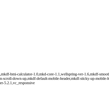
t,mkdf-bmi-calculator-1.0,mkd-core-1.1,wellspring-ver-1.6,mkdf-smoot
-on-scroll-down-up,mkdf-default-mobile-header,mkdf-sticky-up-mobile
er-5.2.1,vc_responsive