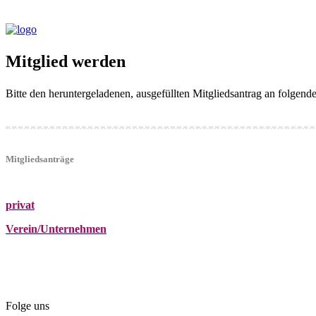
Mitglied werden
Bitte den heruntergeladenen, ausgefüllten Mitgliedsantrag an folgen
Mitgliedsanträge
privat
Verein/Unternehmen
+43 (0)680 2423041
Am Kräutergarten 6, Ober-Grafendorf
office@beautyclub-austria.at
Folge uns