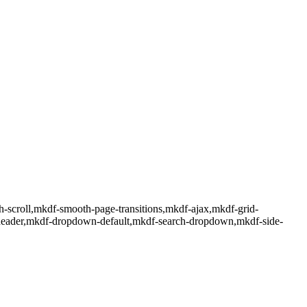
h-scroll,mkdf-smooth-page-transitions,mkdf-ajax,mkdf-grid-
-header,mkdf-dropdown-default,mkdf-search-dropdown,mkdf-side-