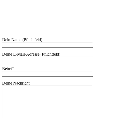
Am Kräutergarten 6, Ober-Grafendorf
Mitglied werden: mail@beautyclub-austria.at
Informationen: office@beautyclub-austria.at
Kontakt
Dein Name (Pflichtfeld)
Deine E-Mail-Adresse (Pflichtfeld)
Betreff
Deine Nachricht