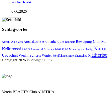
Was läuft falsch?
07.6.2026
Schlagwörter
Aromatherapie
Chin Mi
Bewegung
Aromaküche
Advent
Aloe Vera
Badesalz
Natu
Kräuterwissen
Massage
Lavendel
Muttertag
nachhaltig
Make-up
ätheris
Upcycling
Weihnachten
Winter
Wohlfühlmomente
ätherisches Öl
Copyright 2026 ©
Wolfgang Stix
Verein BEAUTY Club AUSTRIA
Mo - Do 7.00 - 16.30, Fr 8.00 - 12.00, Sa und So geschlossen
0680 2423041