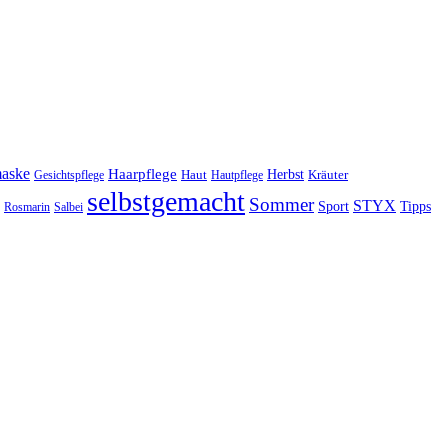
maske
Haarpflege
Herbst
Haut
Kräuter
Gesichtspflege
Hautpflege
selbstgemacht
Sommer
STYX
Tipps
Sport
Rosmarin
Salbei