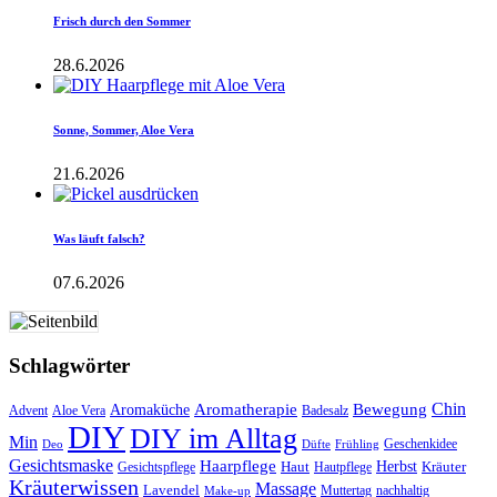
Frisch durch den Sommer
28.6.2026
Sonne, Sommer, Aloe Vera
21.6.2026
Was läuft falsch?
07.6.2026
Schlagwörter
Aromatherapie
Chin
Bewegung
Aromaküche
Advent
Aloe Vera
Badesalz
DIY
DIY im Alltag
Min
Geschenkidee
Deo
Düfte
Frühling
Gesichtsmaske
Haarpflege
Herbst
Haut
Kräuter
Gesichtspflege
Hautpflege
Kräuterwissen
Massage
Lavendel
Muttertag
nachhaltig
Make-up