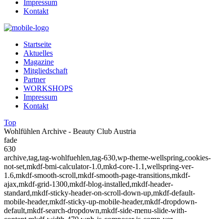
Impressum
Kontakt
Startseite
Aktuelles
Magazine
Mitgliedschaft
Partner
WORKSHOPS
Impressum
Kontakt
Top
Wohlfühlen Archive - Beauty Club Austria
fade
630
archive,tag,tag-wohlfuehlen,tag-630,wp-theme-wellspring,cookies-
not-set,mkdf-bmi-calculator-1.0,mkd-core-1.1,wellspring-ver-
1.6,mkdf-smooth-scroll,mkdf-smooth-page-transitions,mkdf-
ajax,mkdf-grid-1300,mkdf-blog-installed,mkdf-header-
standard,mkdf-sticky-header-on-scroll-down-up,mkdf-default-
mobile-header,mkdf-sticky-up-mobile-header,mkdf-dropdown-
default,mkdf-search-dropdown,mkdf-side-menu-slide-with-