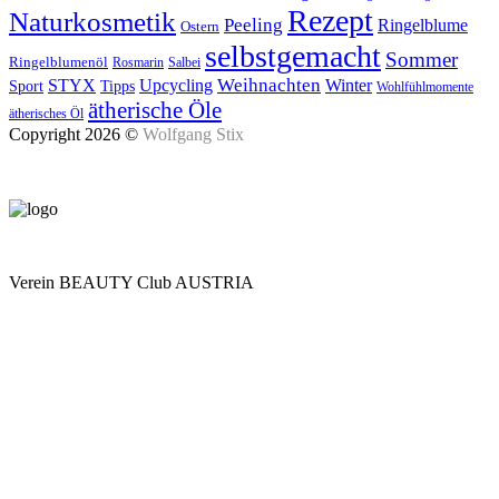
Rezept
Naturkosmetik
Peeling
Ringelblume
Ostern
selbstgemacht
Sommer
Ringelblumenöl
Rosmarin
Salbei
Upcycling
Weihnachten
Winter
STYX
Tipps
Sport
Wohlfühlmomente
ätherische Öle
ätherisches Öl
Copyright 2026 ©
Wolfgang Stix
Verein BEAUTY Club AUSTRIA
Mo - Do 7.00 - 16.30, Fr 8.00 - 12.00, Sa und So geschlossen
0680 2423041
Am Kräutergarten 6, Ober-Grafendorf
Mitglied werden: mail@beautyclub-austria.at
Informationen: office@beautyclub-austria.at
Kontakt