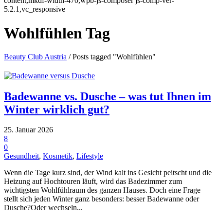
content,mkdf-width-470,wpb-js-composer js-comp-ver-
5.2.1,vc_responsive
Wohlfühlen Tag
Beauty Club Austria
/
Posts tagged "Wohlfühlen"
Badewanne vs. Dusche – was tut Ihnen im
Winter wirklich gut?
25. Januar 2026
8
0
Gesundheit
,
Kosmetik
,
Lifestyle
Wenn die Tage kurz sind, der Wind kalt ins Gesicht peitscht und die
Heizung auf Hochtouren läuft, wird das Badezimmer zum
wichtigsten Wohlfühlraum des ganzen Hauses. Doch eine Frage
stellt sich jeden Winter ganz besonders: besser Badewanne oder
Dusche?Oder wechseln...