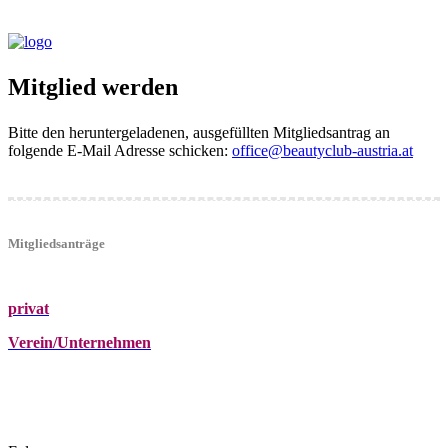
Mitglied werden
Bitte den heruntergeladenen, ausgefüllten Mitgliedsantrag an
folgende E-Mail Adresse schicken:
office@beautyclub-austria.at
Mitgliedsanträge
privat
Verein/Unternehmen
+43 (0)680 2423041
Am Kräutergarten 6, Ober-Grafendorf
office@beautyclub-austria.at