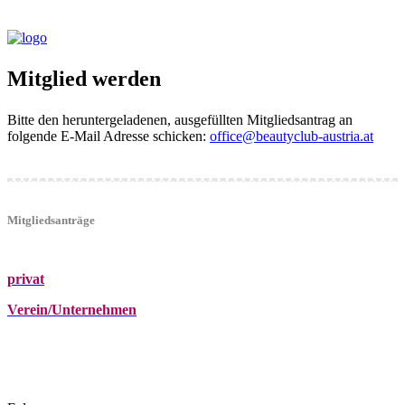
Mitglied werden
Bitte den heruntergeladenen, ausgefüllten Mitgliedsantrag an
folgende E-Mail Adresse schicken:
office@beautyclub-austria.at
Mitgliedsanträge
privat
Verein/Unternehmen
+43 (0)680 2423041
Am Kräutergarten 6, Ober-Grafendorf
office@beautyclub-austria.at