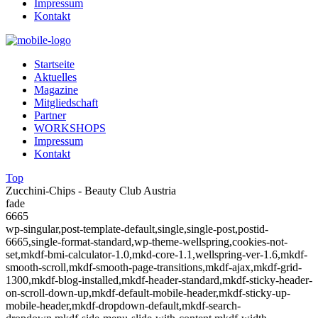
Impressum
Kontakt
Startseite
Aktuelles
Magazine
Mitgliedschaft
Partner
WORKSHOPS
Impressum
Kontakt
Top
Zucchini-Chips - Beauty Club Austria
fade
6665
wp-singular,post-template-default,single,single-post,postid-
6665,single-format-standard,wp-theme-wellspring,cookies-not-
set,mkdf-bmi-calculator-1.0,mkd-core-1.1,wellspring-ver-1.6,mkdf-
smooth-scroll,mkdf-smooth-page-transitions,mkdf-ajax,mkdf-grid-
1300,mkdf-blog-installed,mkdf-header-standard,mkdf-sticky-header-
on-scroll-down-up,mkdf-default-mobile-header,mkdf-sticky-up-
mobile-header,mkdf-dropdown-default,mkdf-search-