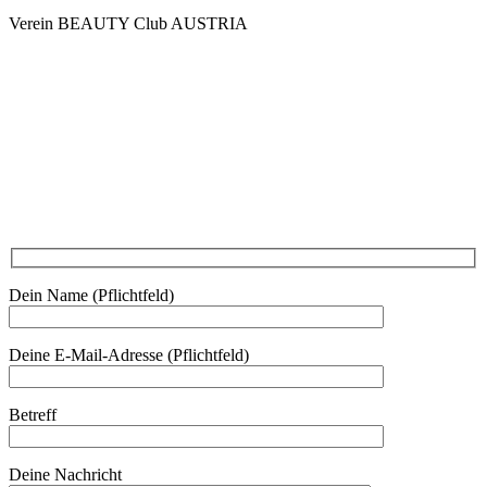
Verein BEAUTY Club AUSTRIA
Mo - Do 7.00 - 16.30, Fr 8.00 - 12.00, Sa und So geschlossen
0680 2423041
Am Kräutergarten 6, Ober-Grafendorf
Mitglied werden: mail@beautyclub-austria.at
Informationen: office@beautyclub-austria.at
Kontakt
Dein Name (Pflichtfeld)
Deine E-Mail-Adresse (Pflichtfeld)
Betreff
Deine Nachricht