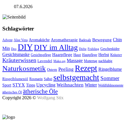
07.6.2026
Schlagwörter
Aromatherapie
Chin
Bewegung
Aromaküche
Advent
Aloe Vera
Badesalz
DIY
DIY im Alltag
Min
Geschenkidee
Deo
Düfte
Frühling
Gesichtsmaske
Haarpflege
Herbst
Haut
Kräuter
Gesichtspflege
Hautpflege
Kräuterwissen
Massage
Lavendel
Muttertag
nachhaltig
Make-up
Rezept
Naturkosmetik
Peeling
Ringelblume
Ostern
selbstgemacht
Sommer
Ringelblumenöl
Rosmarin
Salbei
Upcycling
Weihnachten
Winter
STYX
Tipps
Sport
Wohlfühlmomente
ätherische Öle
ätherisches Öl
Copyright 2026 ©
Wolfgang Stix